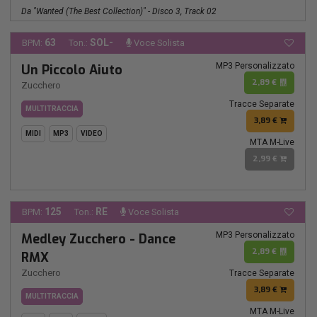
Da "Wanted (The Best Collection)" - Disco 3, Track 02
63
SOL-
BPM:
Ton.:
Voce Solista
MP3 Personalizzato
Un Piccolo Aiuto
2,89 €
Zucchero
Tracce Separate
MULTITRACCIA
3,89 €
MIDI
MP3
VIDEO
MTA M-Live
2,99 €
125
RE
BPM:
Ton.:
Voce Solista
MP3 Personalizzato
Medley Zucchero - Dance
2,89 €
RMX
Zucchero
Tracce Separate
3,89 €
MULTITRACCIA
MTA M-Live