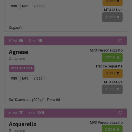
3,89 €
MIDI
MP3
VIDEO
MTA M-Live
2,99 €
Originale
85
MI
BPM:
Ton.:
MP3 Personalizzato
Agnese
2,89 €
Zucchero
Tracce Separate
MULTITRACCIA
3,89 €
MIDI
MP3
VIDEO
MTA M-Live
2,99 €
Da "Discover II (2024)" - Track 08
70
SOL
BPM:
Ton.:
MP3 Personalizzato
Acquarello
2,89 €
Zucchero