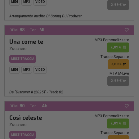
MIDI
MP3
VIDEO
2,99 €
Arrangiamento Inedito Di Spring DJ Producer
88
MI
BPM:
Ton.:
MP3 Personalizzato
Una come te
2,89 €
Zucchero
Tracce Separate
MULTITRACCIA
3,89 €
MIDI
MP3
VIDEO
MTA M-Live
2,99 €
Da "Discover II (2025)" - Track 02
80
LAb
BPM:
Ton.:
MP3 Personalizzato
Così celeste
2,89 €
Zucchero
Tracce Separate
MULTITRACCIA