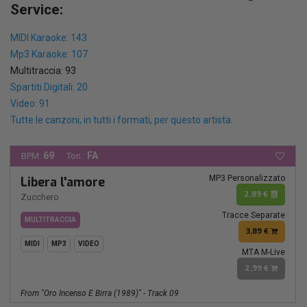
Service:
MIDI Karaoke: 143
Mp3 Karaoke: 107
Multitraccia: 93
Spartiti Digitali: 20
Video: 91
Tutte le canzoni, in tutti i formati, per questo artista.
69
FA
BPM:
Ton.:
MP3 Personalizzato
Libera l'amore
2,89 €
Zucchero
Tracce Separate
MULTITRACCIA
3,89 €
MIDI
MP3
VIDEO
MTA M-Live
2,99 €
From "Oro Incenso E Birra (1989)" - Track 09