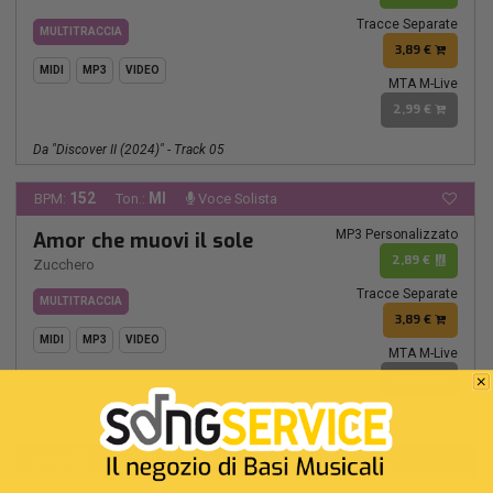
Tracce Separate
MULTITRACCIA
3,89 €
MIDI
MP3
VIDEO
MTA M-Live
2,99 €
Da "Discover II (2024)" - Track 05
152
MI
BPM:
Ton.:
Voce Solista
MP3 Personalizzato
Amor che muovi il sole
2,89 €
Zucchero
Tracce Separate
MULTITRACCIA
3,89 €
MIDI
MP3
VIDEO
MTA M-Live
2,99 €
55
MI-
BPM:
Ton.: