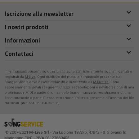
Iscrizione alla newsletter
I nostri prodotti
Informazioni
Contattaci
I file musicali presenti su questo sito sono stati interamente suonati, cantati e
registrati da
M-Live
. Ogni riutilizzo del materiale musicale presente su
Songservice.it deve essere richiesto e autorizzato da
M-Live srl
. Sono
espressamente vietati i seguenti utilizzi: estrapolazioni e rielaborazione di una
o più tracce MIDI o audio di un singolo brano musicale, registrazione di una
base musicale o parte di essa, estrazione del testo presente all'interno dei file
musicali. (Aut. SIAE n. 1287/I/106)
© 2007-2021
M-Live Srl
- Via Luciona 1872/b, 47842 - S. Giovanni In
Marignano (RN) - P.IVA 03127860405