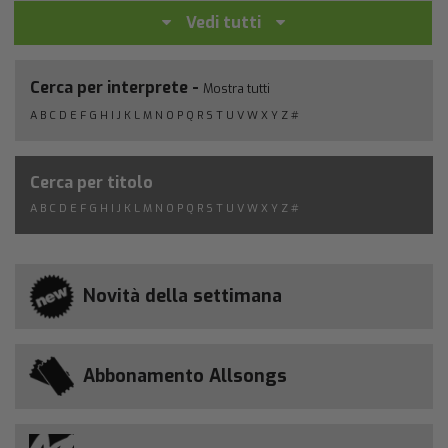
Vedi tutti
Cerca per interprete -
Mostra tutti
A
B
C
D
E
F
G
H
I
J
K
L
M
N
O
P
Q
R
S
T
U
V
W
X
Y
Z
#
Cerca per titolo
A
B
C
D
E
F
G
H
I
J
K
L
M
N
O
P
Q
R
S
T
U
V
W
X
Y
Z
#
Novità della settimana
Abbonamento Allsongs