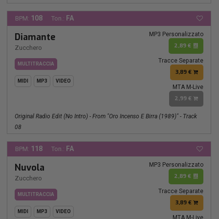
108
FA
BPM:
Ton.:
MP3 Personalizzato
Diamante
2,89 €
Zucchero
Tracce Separate
MULTITRACCIA
3,89 €
MIDI
MP3
VIDEO
MTA M-Live
2,99 €
Original Radio Edit (no Intro) - From "Oro Incenso E Birra (1989)" - Track
08
118
FA
BPM:
Ton.:
MP3 Personalizzato
Nuvola
2,89 €
Zucchero
Tracce Separate
MULTITRACCIA
3,89 €
MIDI
MP3
VIDEO
MTA M-Live