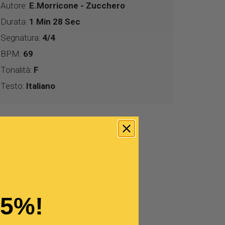
Autore:
E.Morricone - Zucchero
Durata:
1 Min 28 Sec
Segnatura:
4/4
BPM:
69
Tonalità:
F
Testo:
Italiano
15%!