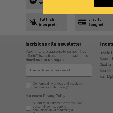
settimana
Allsongs
Tutti gli
Credito
interpreti
Songnet
Iscrizione alla newsletter
I nost
Vuoi rimanere aggiornato su novità ed
I nostri 
offerte? Iscriviti alla nostra newsletter e
Specific
ricevi subito un regalo
!
Qualità d
Email
Spartiti 
Basi Mp3
Privacy Policy
Confermo di aver letto e di accettare
l’informativa sulla privacy*.
*La nostra
Privacy Policy
.
Consenso Marketing
Autorizzo al trattamento dei miei dati
personali per ricevere le
comunicazioni di marketing di