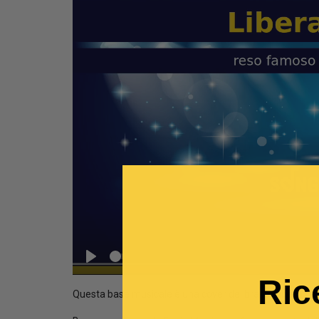
Seek
Play
Ric
Questa base musicale è una cover del brano
Libera l'