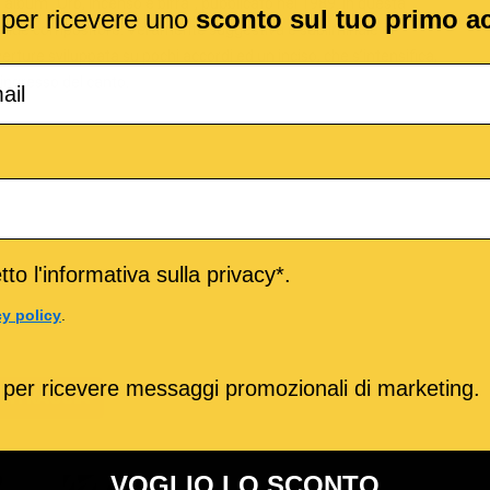
lbum “Oro, incenso e birra”, pubblicato nel 1989. In questa
l per ricevere uno
sconto sul tuo primo a
grande compositore. Veramente suggestiva e subliminale è
erture sviluppata su pochi accordi ed un inciso, che s’intensifica,
’ingresso del canto.
to l'informativa sulla privacy*.
cy policy
.
 per ricevere messaggi promozionali di marketing.
TITRACCIA
o
VOGLIO LO SCONTO