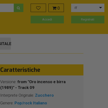
0
IT
Accedi
Registrati
GITALE
Caratteristiche
Versione:
from "Oro incenso e birra
(1989)" - Track 09
Interprete Originale:
Zucchero
Genere:
Pop/rock Italiano