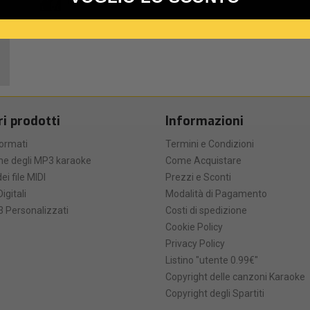
M-Live
Medley
ri prodotti
Informazioni
formati
Termini e Condizioni
he degli MP3 karaoke
Come Acquistare
ei file MIDI
Prezzi e Sconti
Digitali
Modalità di Pagamento
 Personalizzati
Costi di spedizione
Cookie Policy
Privacy Policy
Listino "utente 0.99€"
Copyright delle canzoni Karaoke
Copyright degli Spartiti