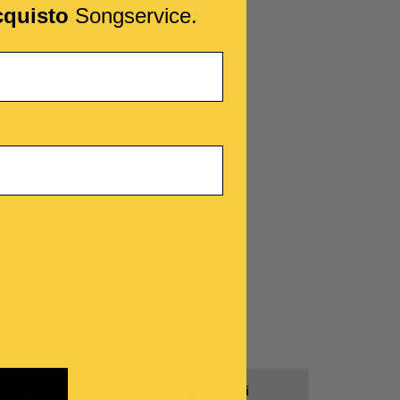
cquisto
Songservice.
Prodotti
Tutti i