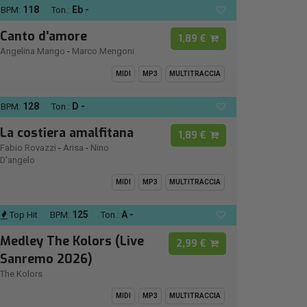
118
Eb -
BPM:
Ton.:
Canto d'amore
1,89 €
Angelina Mango
-
Marco Mengoni
MIDI
MP3
MULTITRACCIA
128
D -
BPM:
Ton.:
La costiera amalfitana
1,89 €
Fabio Rovazzi
-
Arisa
-
Nino
D'angelo
MIDI
MP3
MULTITRACCIA
125
A -
Top Hit
BPM:
Ton.:
Medley The Kolors (Live
2,99 €
Sanremo 2026)
The Kolors
MIDI
MP3
MULTITRACCIA