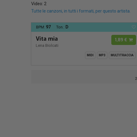
Video: 2
Tutte le canzoni, in tutti i formati, per questo artista.
97
D
BPM:
Ton.:
Vita mia
1,89 €
Lena Biolcati
MIDI
MP3
MULTITRACCIA
2