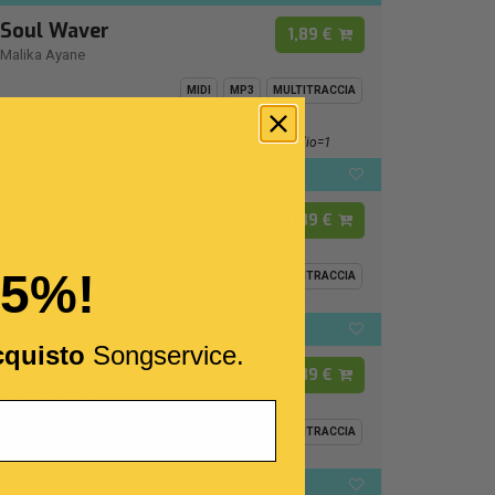
Soul Waver
1,89 €
Malika Ayane
MIDI
MP3
MULTITRACCIA
Https://www.youtube.com/watch?
V=wYDsvPWV2V4&list=RDwYDsvPWV2V4&start_radio=1
116
D
BPM:
Ton.:
Per una donna
1,89 €
Franco Califano
15%!
MIDI
MP3
MULTITRACCIA
120
F -
BPM:
Ton.:
cquisto
Songservice.
Luca
1,89 €
Raffaella Carrà
MIDI
MP3
MULTITRACCIA
72
E -
BPM:
Ton.: