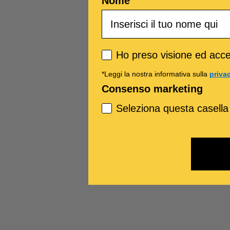
Nome
Privacy policy
Ho preso visione ed accet
*Leggi la nostra informativa sulla
priva
Consenso marketing
Seleziona questa casella