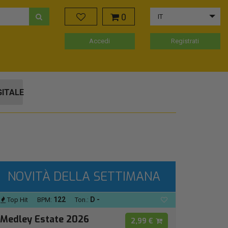
0
IT
Accedi
Registrati
GITALE
NOVITÀ DELLA SETTIMANA
122
D -
Top Hit
BPM:
Ton.:
Medley Estate 2026
2,99 €