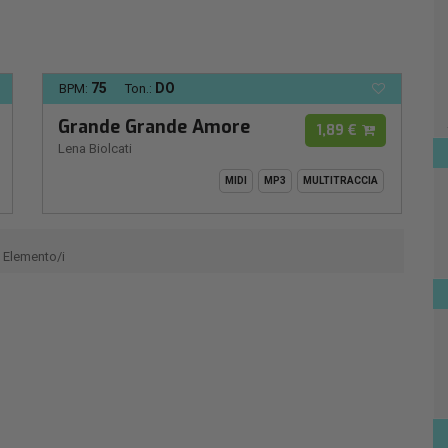
75
DO
BPM:
Ton.:
Grande Grande Amore
1,89 €
Lena Biolcati
MIDI
MP3
MULTITRACCIA
Elemento/i