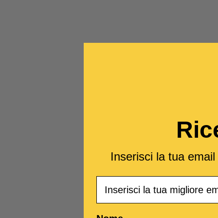
Ric
Inserisci la tua emai
Email