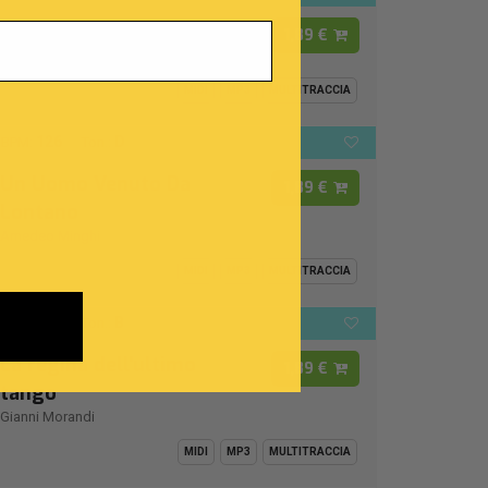
I Cento Passi
1,89 €
Modena City Ramblers
MIDI
MP3
MULTITRACCIA
126
D
BPM:
Ton.:
Un Uomo Venuto Da
1,89 €
Lontano
Amedeo Minghi
MIDI
MP3
MULTITRACCIA
112
B
BPM:
Ton.:
La regina dell'ultimo
1,89 €
tango
Gianni Morandi
MIDI
MP3
MULTITRACCIA