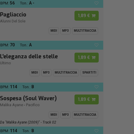
56
A -
BPM:
Ton.:
Pagliaccio
1,89 €
Alunni Del Sole
MIDI
MP3
MULTITRACCIA
70
A
BPM:
Ton.:
L'eleganza delle stelle
1,89 €
Ultimo
MIDI
MP3
MULTITRACCIA
SPARTITI
114
B
BPM:
Ton.:
Sospesa (Soul Waver)
1,89 €
Malika Ayane
-
Pacifico
MIDI
MP3
MULTITRACCIA
Da "Malika Ayane (2009)" - Track 02
114
B
BPM:
Ton.: