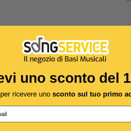
evi uno sconto del 
l per ricevere uno
sconto sul tuo primo a