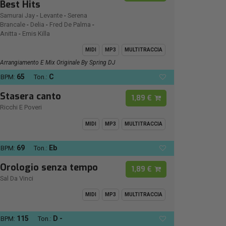
Best Hits
Samurai Jay
-
Levante
-
Serena
Brancale
-
Delia
-
Fred De Palma
-
Anitta
-
Emis Killa
MIDI
MP3
MULTITRACCIA
Arrangiamento E Mix Originale By Spring DJ
65
C
BPM:
Ton.:
Stasera canto
1,89 €
Ricchi E Poveri
MIDI
MP3
MULTITRACCIA
69
Eb
BPM:
Ton.:
Orologio senza tempo
1,89 €
Sal Da Vinci
MIDI
MP3
MULTITRACCIA
115
D -
BPM:
Ton.: