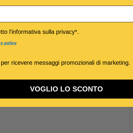
to l'informativa sulla privacy*.
cy policy
.
 per ricevere messaggi promozionali di marketing.
VOGLIO LO SCONTO