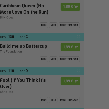
Caribbean Queen (No
1,89 €
More Love On the Run)
Billy Ocean
MIDI
MP3
MULTITRACCIA
130
C
BPM:
Ton.:
Build me up Buttercup
1,89 €
The Foundation
MIDI
MP3
MULTITRACCIA
110
D
BPM:
Ton.:
Fool (If You Think It's
1,89 €
Over)
Chris Rea
MIDI
MP3
MULTITRACCIA