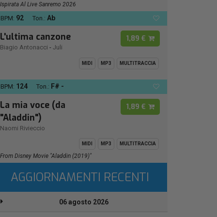
Ispirata Al Live Sanremo 2026
92
Ab
BPM:
Ton.:
L'ultima canzone
1,89 €
Biagio Antonacci
-
Juli
MIDI
MP3
MULTITRACCIA
124
F# -
BPM:
Ton.:
La mia voce (da
1,89 €
"Aladdin")
Naomi Rivieccio
MIDI
MP3
MULTITRACCIA
From Disney Movie "Aladdin (2019)"
AGGIORNAMENTI RECENTI
06 agosto 2026