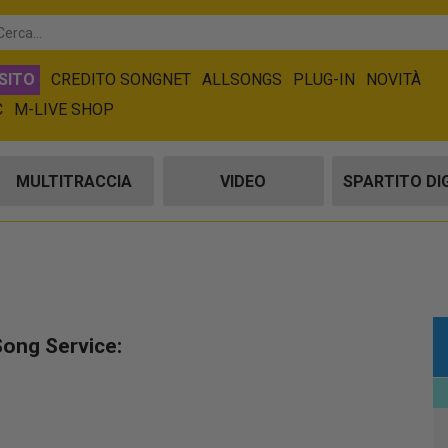
SITO
CREDITO SONGNET
ALLSONGS
PLUG-IN
NOVITÀ
C
M-LIVE SHOP
MULTITRACCIA
VIDEO
SPARTITO DI
 Song Service: