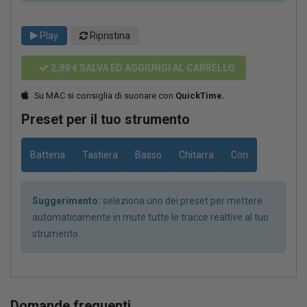
Play
Ripristina
2,89 €
SALVA ED AGGIUNGI AL CARRELLO
Su MAC si consiglia di suonare con
QuickTime.
Preset per il tuo strumento
Batteria
Tastiera
Basso
Chitarra
Cori
Suggerimento:
seleziona uno dei preset per mettere
automaticamente in mute tutte le tracce realtive al tuo
strumento.
Domande frequenti