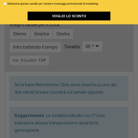
Seleziona questa casella per ricevere messaggi promozionali di marketing.
VOGLIO LO SCONTO
Opzioni
Scegli il canale per il CLICK
Stereo
Sinistra
Destra
RE *
Tonalità:
Intro battendo il tempo
Var.:
0
Qualità:
TOP
Se la base Metronomo-Click viene inserita su uno dei
due canali la base suonerà sul canale opposto.
Suggerimento:
Le tonalità indicate con (*) non
subiranno alcuna transposizione durante la
generazione.