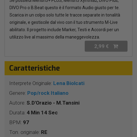
Se possiedi Merish5+ PLUS, Merish5 Xynthia2, DIVO Plus,
DIVO Pro o B.Beat questo è il formato Audio giusto per te.
Scarica in un colpo solo tutte le tracce separate in tonalità
originale, e gestiscile dal vivo con il tuo strumento M-Live
abilitato. Il progetto include Marker, Testi e Accordi per un
utilizzo live al massimo della maneggevolezza.
2,99 €
Caratteristiche
Interprete Originale:
Lena Biolcati
Genere:
Pop/rock Italiano
Autore:
S.D'Orazio - M.Tansini
Durata:
4 Min 14 Sec
BPM:
97
Ton. originale:
RE