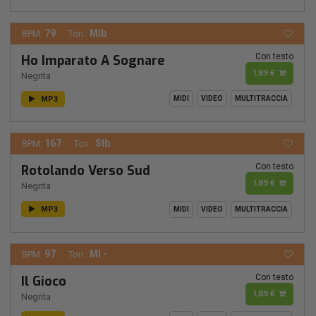
79
MIb
BPM:
Ton.:
Con testo
Ho Imparato A Sognare
1,89 €
Negrita
MP3
MIDI
VIDEO
MULTITRACCIA
167
SIb
BPM:
Ton.:
Con testo
Rotolando Verso Sud
1,89 €
Negrita
MP3
MIDI
VIDEO
MULTITRACCIA
97
MI -
BPM:
Ton.:
Con testo
Il Gioco
1,89 €
Negrita