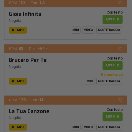
103
LA
BPM:
Ton.:
Con testo
Gioia Infinita
1,89 €
Negrita
MP3
MIDI
VIDEO
MULTITRACCIA
83
FA# -
BPM:
Ton.:
Con testo
Brucerò Per Te
1,89 €
Negrita
Remastered
MP3
MIDI
MULTITRACCIA
128
MI
BPM:
Ton.:
Con testo
La Tua Canzone
1,89 €
Negrita
MP3
MIDI
VIDEO
MULTITRACCIA