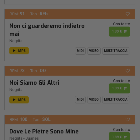
91
REb
BPM:
Ton.:
Con testo
Non ci guarderemo indietro
1,89 €
mai
Negrita
MP3
MIDI
VIDEO
MULTITRACCIA
73
DO
BPM:
Ton.:
Con testo
Noi Siamo Gli Altri
1,89 €
Negrita
MP3
MIDI
VIDEO
MULTITRACCIA
100
SOL
BPM:
Ton.:
Con testo
Dove Le Pietre Sono Mine
1,89 €
Negrita
-
Juanes