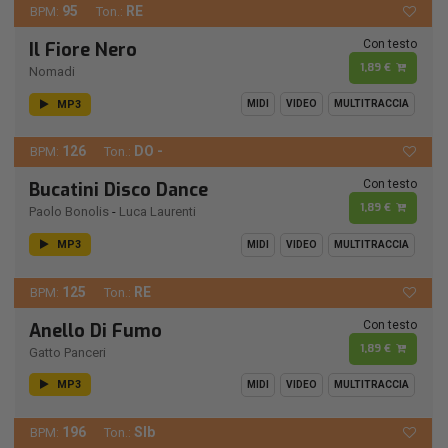
95
RE
BPM:
Ton.:
Con testo
Il Fiore Nero
1,89 €
Nomadi
MP3
MIDI
VIDEO
MULTITRACCIA
126
DO -
BPM:
Ton.:
Con testo
Bucatini Disco Dance
1,89 €
Paolo Bonolis
-
Luca Laurenti
MP3
MIDI
VIDEO
MULTITRACCIA
125
RE
BPM:
Ton.:
Con testo
Anello Di Fumo
1,89 €
Gatto Panceri
MP3
MIDI
VIDEO
MULTITRACCIA
196
SIb
BPM:
Ton.: