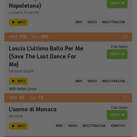
1,89 €
Napoletana)
Luciano Pavarotti
MP3
MIDI
VIDEO
MULTITRACCIA
138
MIb
BPM:
Ton.:
Con testo
Lascia L'ultimo Ballo Per Me
1,89 €
(Save The Last Dance For
Me)
Michael Bublè
MP3
MIDI
VIDEO
MULTITRACCIA
With Italian Lyrics
80
FA
BPM:
Ton.:
Con testo
L'uomo di Monaco
1,89 €
Nomadi
MP3
MIDI
VIDEO
MULTITRACCIA
SPARTITI