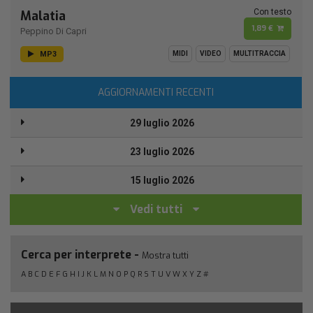
Con testo
Malatia
1,89 €
Peppino Di Capri
MP3
MIDI
VIDEO
MULTITRACCIA
AGGIORNAMENTI RECENTI
29 luglio 2026
23 luglio 2026
15 luglio 2026
Vedi tutti
Cerca per interprete -
Mostra tutti
A
B
C
D
E
F
G
H
I
J
K
L
M
N
O
P
Q
R
S
T
U
V
W
X
Y
Z
#