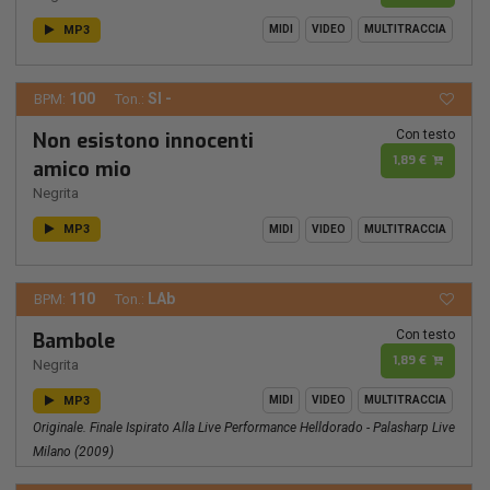
MP3
MIDI
VIDEO
MULTITRACCIA
100
SI -
BPM:
Ton.:
Con testo
Non esistono innocenti
1,89 €
amico mio
Negrita
MP3
MIDI
VIDEO
MULTITRACCIA
110
LAb
BPM:
Ton.:
Con testo
Bambole
1,89 €
Negrita
MP3
MIDI
VIDEO
MULTITRACCIA
Originale. Finale Ispirato Alla Live Performance Helldorado - Palasharp Live
Milano (2009)