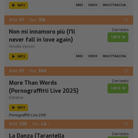
MP3
MIDI
VIDEO
MULTITRACCIA
67
SIb
BPM:
Ton.:
Con testo
Non mi innamoro più (I'll
1,89 €
never fall in love again)
Ornella Vanoni
MP3
MIDI
VIDEO
MULTITRACCIA
91
FA#
BPM:
Ton.:
Con testo
More Than Words
1,89 €
(Pornograffitti Live 2025)
Extreme
MP3
Pornograffitti Live 25th
138
LA -
BPM:
Ton.:
Con testo
La Danza (Tarantella