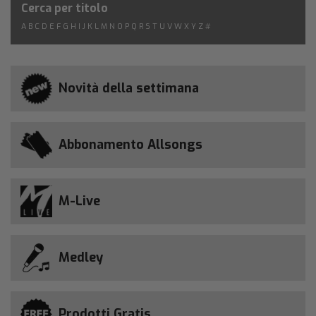
Cerca per titolo
A
B
C
D
E
F
G
H
I
J
K
L
M
N
O
P
Q
R
S
T
U
V
W
X
Y
Z
#
Novità della settimana
Abbonamento Allsongs
M-Live
Medley
Prodotti Gratis