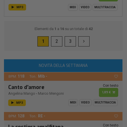
MP3
MIDI
VIDEO
MULTITRACCIA
Elementi da
1
a
16
su un totale di
42
1
2
3
NOVITÀ DELLA SETTIMANA
118
MIb -
BPM:
Ton.:
Con testo
Canto d'amore
1,89 €
Angelina Mango
-
Marco Mengoni
MP3
MIDI
VIDEO
MULTITRACCIA
128
RE -
BPM:
Ton.:
Con testo