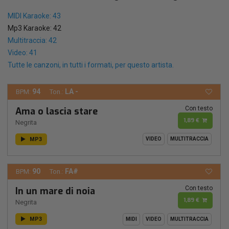
MIDI Karaoke: 43
Mp3 Karaoke: 42
Multitraccia: 42
Video: 41
Tutte le canzoni, in tutti i formati, per questo artista.
94
LA -
BPM:
Ton.:
Con testo
Ama o lascia stare
1,89 €
Negrita
MP3
VIDEO
MULTITRACCIA
90
FA#
BPM:
Ton.:
Con testo
In un mare di noia
1,89 €
Negrita
MP3
MIDI
VIDEO
MULTITRACCIA