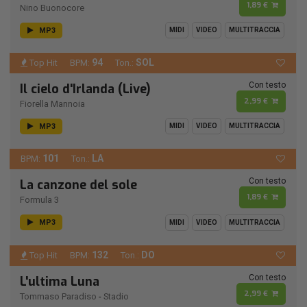
1,89 €
Nino Buonocore
MP3
MIDI
VIDEO
MULTITRACCIA
94
SOL
Top Hit
BPM:
Ton.:
Con testo
Il cielo d'Irlanda (Live)
2,99 €
Fiorella Mannoia
MP3
MIDI
VIDEO
MULTITRACCIA
101
LA
BPM:
Ton.:
Con testo
La canzone del sole
1,89 €
Formula 3
MP3
MIDI
VIDEO
MULTITRACCIA
132
DO
Top Hit
BPM:
Ton.:
Con testo
L'ultima Luna
2,99 €
Tommaso Paradiso
-
Stadio