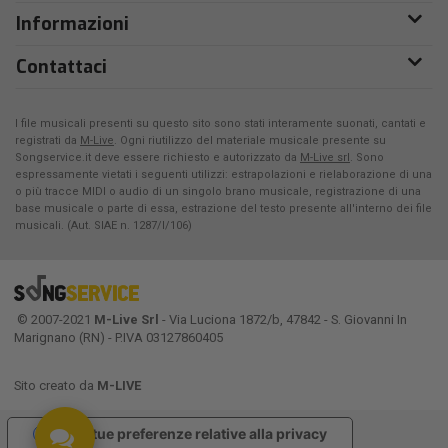
Informazioni
Contattaci
I file musicali presenti su questo sito sono stati interamente suonati, cantati e
registrati da
M-Live
. Ogni riutilizzo del materiale musicale presente su
Songservice.it deve essere richiesto e autorizzato da
M-Live srl
. Sono
espressamente vietati i seguenti utilizzi: estrapolazioni e rielaborazione di una
o più tracce MIDI o audio di un singolo brano musicale, registrazione di una
base musicale o parte di essa, estrazione del testo presente all'interno dei file
musicali. (Aut. SIAE n. 1287/I/106)
© 2007-2021
M-Live Srl
- Via Luciona 1872/b, 47842 - S. Giovanni In
Marignano (RN) - P.IVA 03127860405
Sito creato da
M-LIVE
Le tue preferenze relative alla privacy