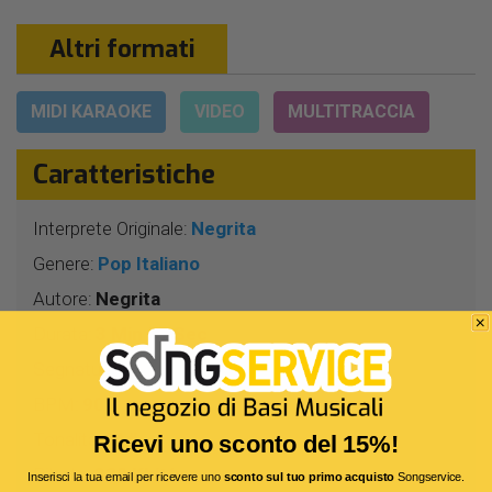
Altri formati
MIDI KARAOKE
VIDEO
MULTITRACCIA
Caratteristiche
Interprete Originale:
Negrita
Genere:
Pop Italiano
Autore:
Negrita
Durata:
3 Min 57 Sec
Segnatura:
4/4
BPM:
90
Tonalità:
FA#
Ricevi uno sconto del 15%!
Bitrate:
320 Kbit/s
Inserisci la tua email per ricevere uno
sconto sul tuo primo acquisto
Songservice.