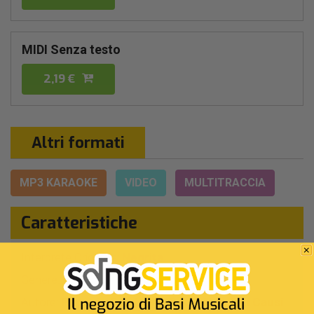
MIDI Senza testo
2,19 €
Altri formati
MP3 KARAOKE
VIDEO
MULTITRACCIA
Caratteristiche
Interprete Originale:
Negrita
Genere:
Pop/rock Italiano
Autore:
P.Bruni - E.Salvi - C.Petricich - F.Li Causi