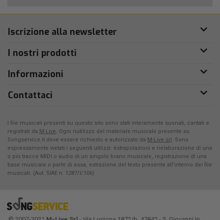
Iscrizione alla newsletter
I nostri prodotti
Informazioni
Contattaci
I file musicali presenti su questo sito sono stati interamente suonati, cantati e
registrati da
M-Live
. Ogni riutilizzo del materiale musicale presente su
Songservice.it deve essere richiesto e autorizzato da
M-Live srl
. Sono
espressamente vietati i seguenti utilizzi: estrapolazioni e rielaborazione di una
o più tracce MIDI o audio di un singolo brano musicale, registrazione di una
base musicale o parte di essa, estrazione del testo presente all'interno dei file
musicali. (Aut. SIAE n. 1287/I/106)
© 2007-2021
M-Live Srl
- Via Luciona 1872/b, 47842 - S. Giovanni In