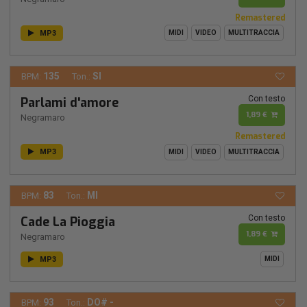
Remastered
MP3
MIDI
VIDEO
MULTITRACCIA
135
SI
BPM:
Ton.:
Con testo
Parlami d'amore
1,89 €
Negramaro
Remastered
MP3
MIDI
VIDEO
MULTITRACCIA
83
MI
BPM:
Ton.:
Con testo
Cade La Pioggia
1,89 €
Negramaro
MP3
MIDI
93
DO# -
BPM:
Ton.: