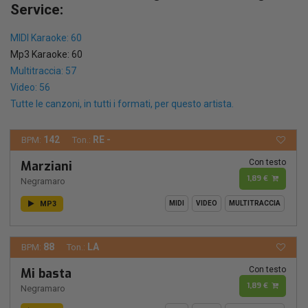
Service:
MIDI Karaoke: 60
Mp3 Karaoke: 60
Multitraccia: 57
Video: 56
Tutte le canzoni, in tutti i formati, per questo artista.
142
RE -
BPM:
Ton.:
Con testo
Marziani
1,89 €
Negramaro
MP3
MIDI
VIDEO
MULTITRACCIA
88
LA
BPM:
Ton.:
Con testo
Mi basta
1,89 €
Negramaro