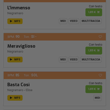
Con testo
L'immenso
1,89 €
Negramaro
MP3
MIDI
VIDEO
MULTITRACCIA
90
SI -
BPM:
Ton.:
Con testo
Meraviglioso
1,89 €
Negramaro
MP3
MIDI
VIDEO
MULTITRACCIA
85
SOL
BPM:
Ton.:
Con testo
Basta Così
1,89 €
Negramaro
-
Elisa
MP3
MIDI