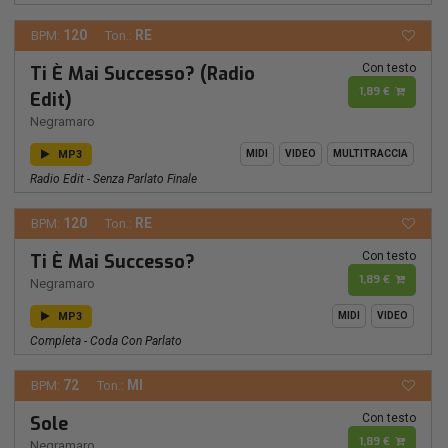
120
RE
BPM:
Ton.:
Con testo
Ti È Mai Successo? (Radio
1,89 €
Edit)
Negramaro
MP3
MIDI
VIDEO
MULTITRACCIA
Radio Edit - Senza Parlato Finale
120
RE
BPM:
Ton.:
Con testo
Ti È Mai Successo?
1,89 €
Negramaro
MP3
MIDI
VIDEO
Completa - Coda Con Parlato
72
MI
BPM:
Ton.:
Con testo
Sole
1,89 €
Negramaro