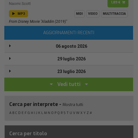
1,89 €
Naomi Scott
MP3
MIDI
VIDEO
MULTITRACCIA
From Disney Movie "Aladdin (2019)"
AGGIORNAMENTI RECENTI
06 agosto 2026
29 luglio 2026
23 luglio 2026
Vedi tutti
Cerca per interprete -
Mostra tutti
A
B
C
D
E
F
G
H
I
J
K
L
M
N
O
P
Q
R
S
T
U
V
W
X
Y
Z
#
Cerca per titolo