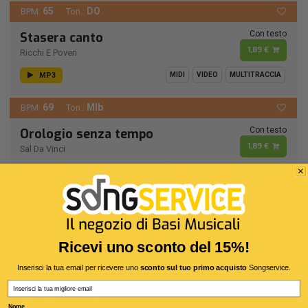
65
DO
BPM:
Ton.:
Con testo
Stasera canto
1,89 €
Ricchi E Poveri
MP3
MIDI
VIDEO
MULTITRACCIA
69
MIb
BPM:
Ton.:
Con testo
Orologio senza tempo
1,89 €
Sal Da Vinci
MP3
MIDI
VIDEO
MULTITRACCIA
110
RE
BPM:
Ton.:
Con testo
Fool (If You Think It's Over)
1,89 €
Ricevi uno sconto del 15%!
Chris Rea
Inserisci la tua email per ricevere uno
sconto sul tuo primo acquisto
Songservice.
MP3
MIDI
VIDEO
MULTITRACCIA
Email
56
LA -
BPM:
Ton.:
Nome