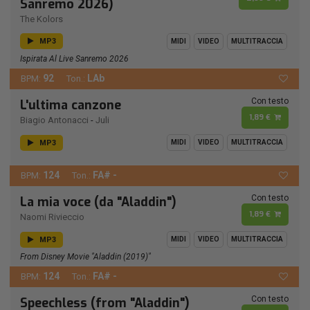
Sanremo 2026)
The Kolors
MP3
MIDI
VIDEO
MULTITRACCIA
Ispirata Al Live Sanremo 2026
92
LAb
BPM:
Ton.:
Con testo
L'ultima canzone
1,89 €
Biagio Antonacci
-
Juli
MP3
MIDI
VIDEO
MULTITRACCIA
124
FA# -
BPM:
Ton.:
Con testo
La mia voce (da "Aladdin")
1,89 €
Naomi Rivieccio
MP3
MIDI
VIDEO
MULTITRACCIA
From Disney Movie "Aladdin (2019)"
124
FA# -
BPM:
Ton.:
Con testo
Speechless (from "Aladdin")