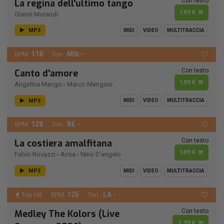
Con testo
La regina dell'ultimo tango
1,89 €
Gianni Morandi
MP3
MIDI
VIDEO
MULTITRACCIA
118
MIb -
BPM:
Ton.:
Con testo
Canto d'amore
1,89 €
Angelina Mango
-
Marco Mengoni
MP3
MIDI
VIDEO
MULTITRACCIA
128
RE -
BPM:
Ton.:
Con testo
La costiera amalfitana
1,89 €
Fabio Rovazzi
-
Arisa
-
Nino D'angelo
MP3
MIDI
VIDEO
MULTITRACCIA
125
LA -
Top Hit
BPM:
Ton.:
Con testo
Medley The Kolors (Live
2,99 €