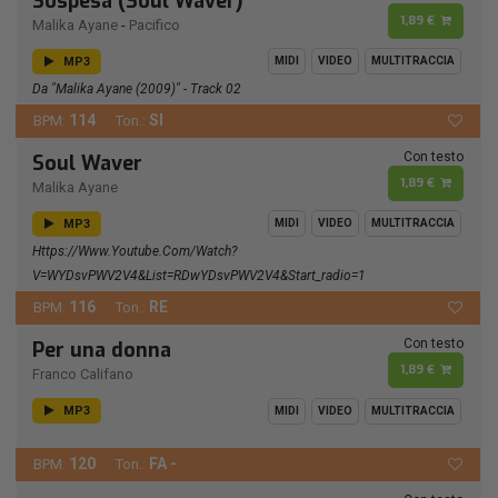
Sospesa (Soul Waver)
1,89 €
Malika Ayane
-
Pacifico
MP3
MIDI
VIDEO
MULTITRACCIA
Da "Malika Ayane (2009)" - Track 02
114
SI
BPM:
Ton.:
Con testo
Soul Waver
1,89 €
Malika Ayane
MP3
MIDI
VIDEO
MULTITRACCIA
Https://www.youtube.com/watch?
V=wYDsvPWV2V4&list=RDwYDsvPWV2V4&start_radio=1
116
RE
BPM:
Ton.:
Con testo
Per una donna
1,89 €
Franco Califano
MP3
MIDI
VIDEO
MULTITRACCIA
120
FA -
BPM:
Ton.: