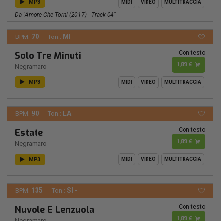
MP3
MIDI
VIDEO
MULTITRACCIA
Da "Amore Che Torni (2017) - Track 04"
70
MI
BPM:
Ton.:
Con testo
Solo Tre Minuti
1,89 €
Negramaro
MP3
MIDI
VIDEO
MULTITRACCIA
90
LA
BPM:
Ton.:
Con testo
Estate
1,89 €
Negramaro
MP3
MIDI
VIDEO
MULTITRACCIA
135
SI -
BPM:
Ton.:
Con testo
Nuvole E Lenzuola
1,89 €
Negramaro