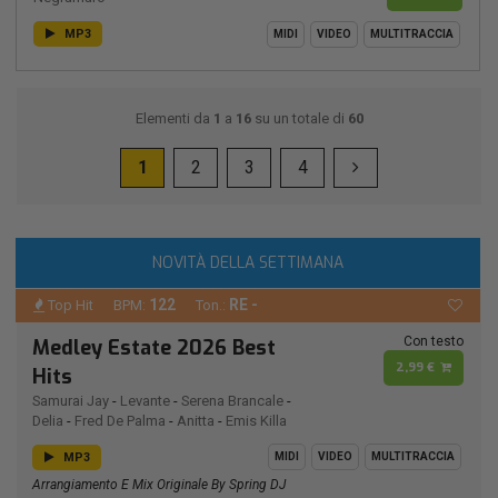
MP3
MIDI
VIDEO
MULTITRACCIA
Elementi da
1
a
16
su un totale di
60
1
2
3
4
NOVITÀ DELLA SETTIMANA
122
RE -
Top Hit
BPM:
Ton.:
Con testo
Medley Estate 2026 Best
2,99 €
Hits
Samurai Jay
-
Levante
-
Serena Brancale
-
Delia
-
Fred De Palma
-
Anitta
-
Emis Killa
MP3
MIDI
VIDEO
MULTITRACCIA
Arrangiamento E Mix Originale By Spring DJ