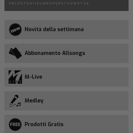
A
B
C
D
E
F
G
H
I
J
K
L
M
N
O
P
Q
R
S
T
U
V
W
X
Y
Z
#
Novità della settimana
Abbonamento Allsongs
M-Live
Medley
Prodotti Gratis