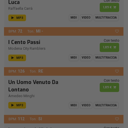
Con testo
Luca
1,89 €
Raffaella Carrà
MP3
MIDI
VIDEO
MULTITRACCIA
72
MI -
BPM:
Ton.:
Con testo
I Cento Passi
1,89 €
Modena City Ramblers
MP3
MIDI
VIDEO
MULTITRACCIA
126
RE
BPM:
Ton.:
Con testo
Un Uomo Venuto Da
1,89 €
Lontano
Amedeo Minghi
MP3
MIDI
VIDEO
MULTITRACCIA
112
SI
BPM:
Ton.: