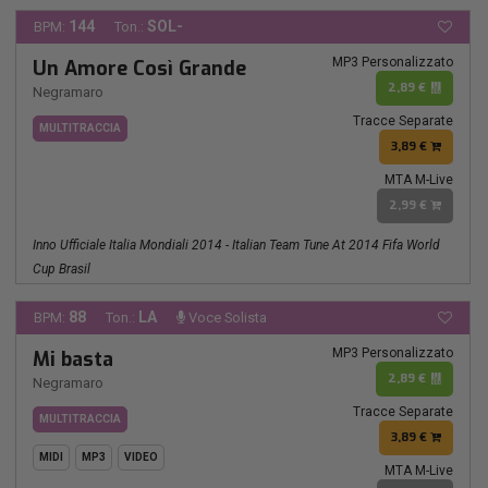
144
SOL-
BPM:
Ton.:
MP3 Personalizzato
Un Amore Così Grande
2,89 €
Negramaro
Tracce Separate
MULTITRACCIA
3,89 €
MTA M-Live
2,99 €
Inno Ufficiale Italia Mondiali 2014 - Italian Team Tune At 2014 Fifa World
Cup Brasil
88
LA
BPM:
Ton.:
Voce Solista
MP3 Personalizzato
Mi basta
2,89 €
Negramaro
Tracce Separate
MULTITRACCIA
3,89 €
MIDI
MP3
VIDEO
MTA M-Live