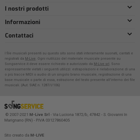
I nostri prodotti
Informazioni
Contattaci
I file musicali presenti su questo sito sono stati interamente suonati, cantati e
registrati da
M-Live
. Ogni riutilizzo del materiale musicale presente su
Songservice.it deve essere richiesto e autorizzato da
M-Live srl
. Sono
espressamente vietati i seguenti utilizzi: estrapolazioni e rielaborazione di una
o più tracce MIDI o audio di un singolo brano musicale, registrazione di una
base musicale o parte di essa, estrazione del testo presente all'interno dei file
musicali. (Aut. SIAE n. 1287/I/106)
© 2007-2021
M-Live Srl
- Via Luciona 1872/b, 47842 - S. Giovanni In
Marignano (RN) - P.IVA 03127860405
Sito creato da
M-LIVE