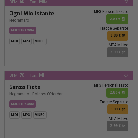
60
MIb
BPM:
Ton.:
MP3 Personalizzato
Ogni Mio Istante
2,89 €
Negramaro
Tracce Separate
MULTITRACCIA
3,89 €
MIDI
MP3
VIDEO
MTA M-Live
2,99 €
70
MI-
BPM:
Ton.:
MP3 Personalizzato
Senza Fiato
2,89 €
Negramaro
-
Dolores O'riordan
Tracce Separate
MULTITRACCIA
3,89 €
MIDI
MP3
VIDEO
MTA M-Live
2,99 €