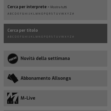
Cerca per interprete -
Mostra tutti
A
B
C
D
E
F
G
H
I
J
K
L
M
N
O
P
Q
R
S
T
U
V
W
X
Y
Z
#
Cerca per titolo
A
B
C
D
E
F
G
H
I
J
K
L
M
N
O
P
Q
R
S
T
U
V
W
X
Y
Z
#
Novità della settimana
Abbonamento Allsongs
M-Live