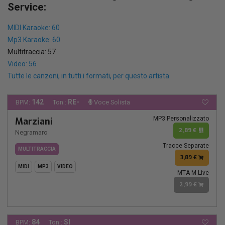
Service:
MIDI Karaoke: 60
Mp3 Karaoke: 60
Multitraccia: 57
Video: 56
Tutte le canzoni, in tutti i formati, per questo artista.
142
RE-
BPM:
Ton.:
Voce Solista
MP3 Personalizzato
Marziani
2,89 €
Negramaro
Tracce Separate
MULTITRACCIA
3,89 €
MIDI
MP3
VIDEO
MTA M-Live
2,99 €
84
SI
BPM:
Ton.: