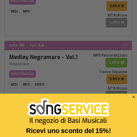
MULTITRACCIA
3,89 €
MIDI
MP3
MTA M-Live
2,99 €
90
LA
BPM:
Ton.:
MP3 Personalizzato
Medley Negramaro - Vol.1
2,89 €
Negramaro
Tracce Separate
MULTITRACCIA
3,89 €
MIDI
MP3
VIDEO
MTA M-Live
2,99 €
Arrangiamento Inedito M-Live Musiclab
66
SI-
BPM:
Ton.:
Ricevi uno sconto del 15%!
MP3 Personalizzato
Quel Matto Son Io