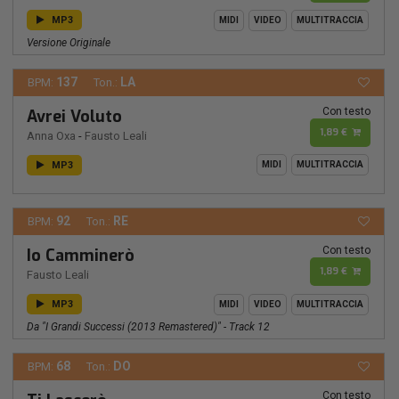
MP3
MIDI
VIDEO
MULTITRACCIA
Versione Originale
137
LA
BPM:
Ton.:
Con testo
Avrei Voluto
1,89 €
Anna Oxa
-
Fausto Leali
MP3
MIDI
MULTITRACCIA
92
RE
BPM:
Ton.:
Con testo
Io Camminerò
1,89 €
Fausto Leali
MP3
MIDI
VIDEO
MULTITRACCIA
Da "I Grandi Successi (2013 Remastered)" - Track 12
68
DO
BPM:
Ton.:
Con testo