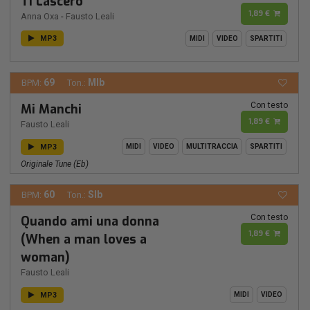
Ti Lascerò
1,89 €
Anna Oxa
-
Fausto Leali
MP3
MIDI
VIDEO
SPARTITI
69
MIb
BPM:
Ton.:
Con testo
Mi Manchi
1,89 €
Fausto Leali
MP3
MIDI
VIDEO
MULTITRACCIA
SPARTITI
Originale Tune (eb)
60
SIb
BPM:
Ton.:
Con testo
Quando ami una donna
1,89 €
(When a man loves a
woman)
Fausto Leali
MP3
MIDI
VIDEO