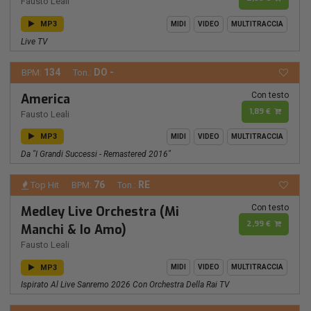
Fausto Leali
MP3
MIDI
VIDEO
MULTITRACCIA
Live TV
134
DO -
BPM:
Ton.:
Con testo
America
1,89 €
Fausto Leali
MP3
MIDI
VIDEO
MULTITRACCIA
Da "I Grandi Successi - Remastered 2016"
76
RE
Top Hit
BPM:
Ton.:
Con testo
Medley Live Orchestra (Mi
2,99 €
Manchi & Io Amo)
Fausto Leali
MP3
MIDI
VIDEO
MULTITRACCIA
Ispirato Al Live Sanremo 2026 Con Orchestra Della Rai TV