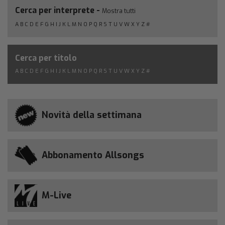
Cerca per interprete -
Mostra tutti
A
B
C
D
E
F
G
H
I
J
K
L
M
N
O
P
Q
R
S
T
U
V
W
X
Y
Z
#
Cerca per titolo
A
B
C
D
E
F
G
H
I
J
K
L
M
N
O
P
Q
R
S
T
U
V
W
X
Y
Z
#
Novità della settimana
Abbonamento Allsongs
M-Live