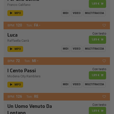
1,89 €
Franco Califano
MP3
MIDI
VIDEO
MULTITRACCIA
120
FA -
BPM:
Ton.:
Con testo
Luca
1,89 €
Raffaella Carrà
MP3
MIDI
VIDEO
MULTITRACCIA
72
MI -
BPM:
Ton.:
Con testo
I Cento Passi
1,89 €
Modena City Ramblers
MP3
MIDI
VIDEO
MULTITRACCIA
126
RE
BPM:
Ton.:
Con testo
Un Uomo Venuto Da
1,89 €
Lontano