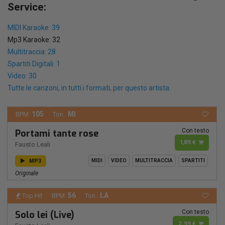
Service:
MIDI Karaoke: 39
Mp3 Karaoke: 32
Multitraccia: 28
Spartiti Digitali: 1
Video: 30
Tutte le canzoni, in tutti i formati, per questo artista.
105
MI
BPM:
Ton.:
Con testo
Portami tante rose
1,89 €
Fausto Leali
MP3
MIDI
VIDEO
MULTITRACCIA
SPARTITI
Originale
56
LA
Top Hit
BPM:
Ton.:
Con testo
Solo lei (Live)
2,99 €