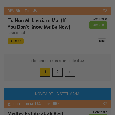
95
DO
BPM:
Ton.:
Con testo
Tu Non Mi Lasciare Mai (If
1,89 €
You Don't Know Me By Now)
Fausto Leali
MP3
MIDI
Elementi da
1
a
16
su un totale di
32
1
2
NOVITÀ DELLA SETTIMANA
122
RE -
Top Hit
BPM:
Ton.:
Con testo
Medley Estate 2026 Best