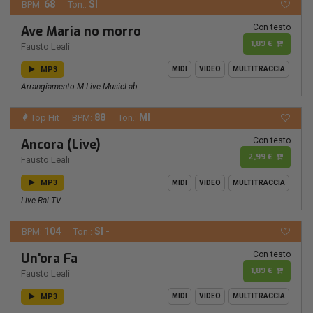
68
SI
BPM:
Ton.:
Con testo
Ave Maria no morro
1,89 €
Fausto Leali
MP3
MIDI
VIDEO
MULTITRACCIA
Arrangiamento M-Live MusicLab
88
MI
Top Hit
BPM:
Ton.:
Con testo
Ancora (Live)
2,99 €
Fausto Leali
MP3
MIDI
VIDEO
MULTITRACCIA
Live Rai TV
104
SI -
BPM:
Ton.:
Con testo
Un'ora Fa
1,89 €
Fausto Leali
MP3
MIDI
VIDEO
MULTITRACCIA