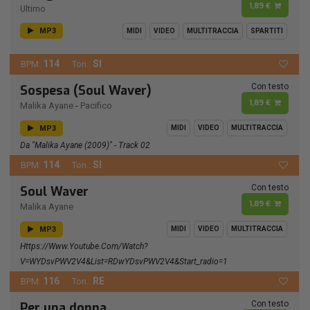
1,89 €
Ultimo
MP3
MIDI
VIDEO
MULTITRACCIA
SPARTITI
114
SI
BPM:
Ton.:
Con testo
Sospesa (Soul Waver)
1,89 €
Malika Ayane
-
Pacifico
MP3
MIDI
VIDEO
MULTITRACCIA
Da "Malika Ayane (2009)" - Track 02
114
SI
BPM:
Ton.:
Con testo
Soul Waver
1,89 €
Malika Ayane
MP3
MIDI
VIDEO
MULTITRACCIA
Https://www.youtube.com/watch?
V=wYDsvPWV2V4&list=RDwYDsvPWV2V4&start_radio=1
116
RE
BPM:
Ton.:
Con testo
Per una donna