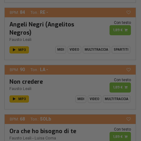
84
RE -
BPM:
Ton.:
Con testo
Angeli Negri (Angelitos
1,89 €
Negros)
Fausto Leali
MP3
MIDI
VIDEO
MULTITRACCIA
SPARTITI
90
LA -
BPM:
Ton.:
Con testo
Non credere
1,89 €
Fausto Leali
MP3
MIDI
VIDEO
MULTITRACCIA
68
SOLb
BPM:
Ton.:
Con testo
Ora che ho bisogno di te
1,89 €
Fausto Leali
-
Luisa Corna