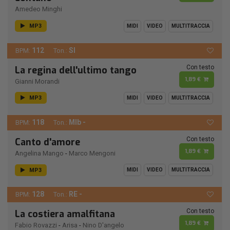
Amedeo Minghi
MP3
MIDI
VIDEO
MULTITRACCIA
112
SI
BPM:
Ton.:
Con testo
La regina dell'ultimo tango
1,89 €
Gianni Morandi
MP3
MIDI
VIDEO
MULTITRACCIA
118
MIb -
BPM:
Ton.:
Con testo
Canto d'amore
1,89 €
Angelina Mango
-
Marco Mengoni
MP3
MIDI
VIDEO
MULTITRACCIA
128
RE -
BPM:
Ton.:
Con testo
La costiera amalfitana
1,89 €
Fabio Rovazzi
-
Arisa
-
Nino D'angelo