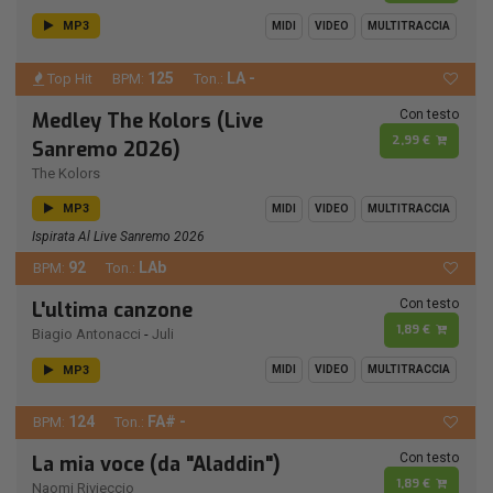
MP3
MIDI
VIDEO
MULTITRACCIA
125
LA -
Top Hit
BPM:
Ton.:
Con testo
Medley The Kolors (Live
2,99 €
Sanremo 2026)
The Kolors
MP3
MIDI
VIDEO
MULTITRACCIA
Ispirata Al Live Sanremo 2026
92
LAb
BPM:
Ton.:
Con testo
L'ultima canzone
1,89 €
Biagio Antonacci
-
Juli
MP3
MIDI
VIDEO
MULTITRACCIA
124
FA# -
BPM:
Ton.:
Con testo
La mia voce (da "Aladdin")
1,89 €
Naomi Rivieccio