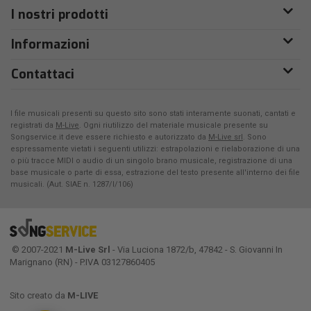
I nostri prodotti
Informazioni
Contattaci
I file musicali presenti su questo sito sono stati interamente suonati, cantati e
registrati da
M-Live
. Ogni riutilizzo del materiale musicale presente su
Songservice.it deve essere richiesto e autorizzato da
M-Live srl
. Sono
espressamente vietati i seguenti utilizzi: estrapolazioni e rielaborazione di una
o più tracce MIDI o audio di un singolo brano musicale, registrazione di una
base musicale o parte di essa, estrazione del testo presente all'interno dei file
musicali. (Aut. SIAE n. 1287/I/106)
© 2007-2021
M-Live Srl
- Via Luciona 1872/b, 47842 - S. Giovanni In
Marignano (RN) - P.IVA 03127860405
Sito creato da
M-LIVE