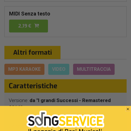
MIDI Senza testo
2,19 €
Altri formati
MP3 KARAOKE
VIDEO
MULTITRACCIA
Caratteristiche
Versione:
da "I grandi Successi - Remastered
2016"
Interprete Originale:
Fausto Leali
Genere:
Pop/rock Italiano