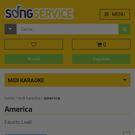
MENU
0
Accedi
Registrati
MIDI KARAOKE
home
midi karaoke
america
America
Fausto Leali