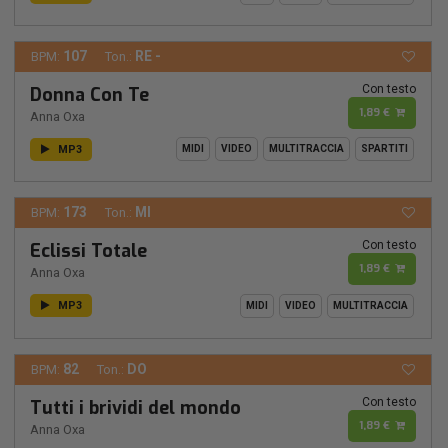
107
RE -
BPM:
Ton.:
Con testo
Donna Con Te
1,89 €
Anna Oxa
MP3
MIDI
VIDEO
MULTITRACCIA
SPARTITI
173
MI
BPM:
Ton.:
Con testo
Eclissi Totale
1,89 €
Anna Oxa
MP3
MIDI
VIDEO
MULTITRACCIA
82
DO
BPM:
Ton.:
Con testo
Tutti i brividi del mondo
1,89 €
Anna Oxa