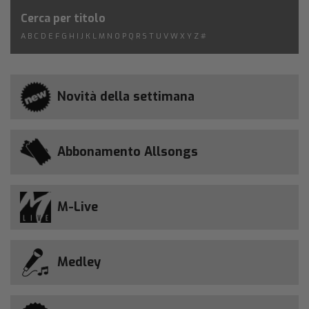
Cerca per titolo
A
B
C
D
E
F
G
H
I
J
K
L
M
N
O
P
Q
R
S
T
U
V
W
X
Y
Z
#
Novità della settimana
Abbonamento Allsongs
M-Live
Medley