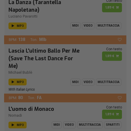
Con testo
La Danza (Tarantella
1,89 €
Napoletana)
Luciano Pavarotti
MP3
MIDI
VIDEO
MULTITRACCIA
138
MIb
BPM:
Ton.:
Con testo
Lascia L'ultimo Ballo Per Me
1,89 €
(Save The Last Dance For
Me)
Michael Bublè
MP3
MIDI
VIDEO
MULTITRACCIA
With Italian Lyrics
80
FA
BPM:
Ton.:
Con testo
L'uomo di Monaco
1,89 €
Nomadi
MP3
MIDI
VIDEO
MULTITRACCIA
SPARTITI