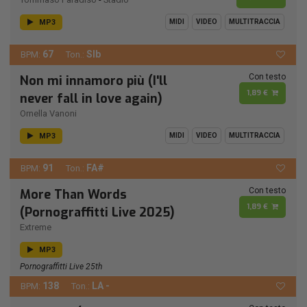
MP3
MIDI
VIDEO
MULTITRACCIA
67
SIb
BPM:
Ton.:
Con testo
Non mi innamoro più (I'll
1,89 €
never fall in love again)
Ornella Vanoni
MP3
MIDI
VIDEO
MULTITRACCIA
91
FA#
BPM:
Ton.:
Con testo
More Than Words
1,89 €
(Pornograffitti Live 2025)
Extreme
MP3
Pornograffitti Live 25th
138
LA -
BPM:
Ton.: