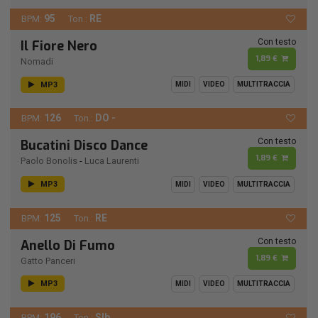
95
RE
BPM:
Ton.:
Con testo
Il Fiore Nero
1,89 €
Nomadi
MP3
MIDI
VIDEO
MULTITRACCIA
126
DO -
BPM:
Ton.:
Con testo
Bucatini Disco Dance
1,89 €
Paolo Bonolis
-
Luca Laurenti
MP3
MIDI
VIDEO
MULTITRACCIA
125
RE
BPM:
Ton.:
Con testo
Anello Di Fumo
1,89 €
Gatto Panceri
MP3
MIDI
VIDEO
MULTITRACCIA
196
SIb
BPM:
Ton.: