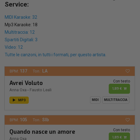
Service:
MIDI Karaoke: 32
Mp3 Karaoke: 18
Multitraccia: 12
Spartiti Digitali: 3
Video: 12
Tutte le canzoni, in tutti i formati, per questo artista.
137
LA
BPM:
Ton.:
Con testo
Avrei Voluto
1,89 €
Anna Oxa
-
Fausto Leali
MP3
MIDI
MULTITRACCIA
105
SIb
BPM:
Ton.:
Con testo
Quando nasce un amore
1,89 €
Anna Oxa