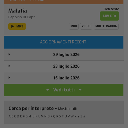
Con testo
Malatia
1,89 €
Peppino Di Capri
MP3
MIDI
VIDEO
MULTITRACCIA
AGGIORNAMENTI RECENTI
29 luglio 2026
23 luglio 2026
15 luglio 2026
Vedi tutti
Cerca per interprete -
Mostra tutti
A
B
C
D
E
F
G
H
I
J
K
L
M
N
O
P
Q
R
S
T
U
V
W
X
Y
Z
#