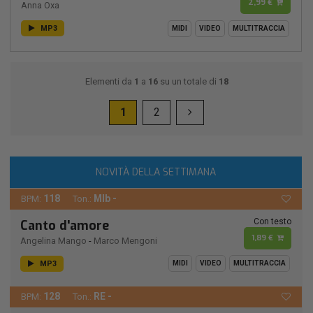
2,99 €
Anna Oxa
MP3
MIDI
VIDEO
MULTITRACCIA
Elementi da
1
a
16
su un totale di
18
1
2
NOVITÀ DELLA SETTIMANA
118
MIb -
BPM:
Ton.:
Con testo
Canto d'amore
1,89 €
Angelina Mango
-
Marco Mengoni
MP3
MIDI
VIDEO
MULTITRACCIA
128
RE -
BPM:
Ton.: