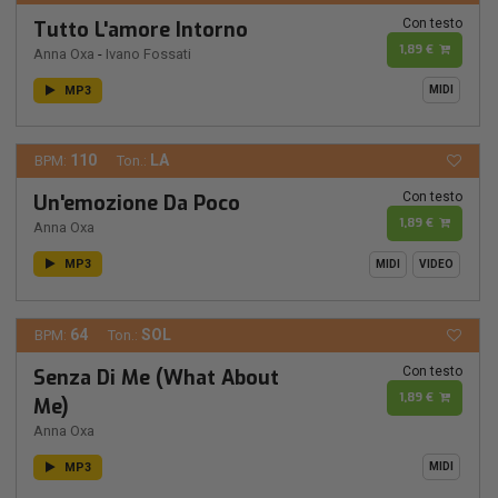
Con testo
Tutto L'amore Intorno
1,89 €
Anna Oxa
-
Ivano Fossati
MP3
MIDI
110
LA
BPM:
Ton.:
Con testo
Un'emozione Da Poco
1,89 €
Anna Oxa
MP3
MIDI
VIDEO
64
SOL
BPM:
Ton.:
Con testo
Senza Di Me (What About
1,89 €
Me)
Anna Oxa
MP3
MIDI