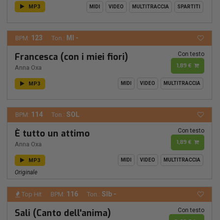
MP3
MIDI
VIDEO
MULTITRACCIA
SPARTITI
123
MI -
BPM:
Ton.:
Con testo
Francesca (con i miei fiori)
1,89 €
Anna Oxa
MP3
MIDI
VIDEO
MULTITRACCIA
114
SOL
BPM:
Ton.:
Con testo
È tutto un attimo
1,89 €
Anna Oxa
MP3
MIDI
VIDEO
MULTITRACCIA
Originale
116
SIb -
Top Hit
BPM:
Ton.:
Con testo
Sali (Canto dell'anima)