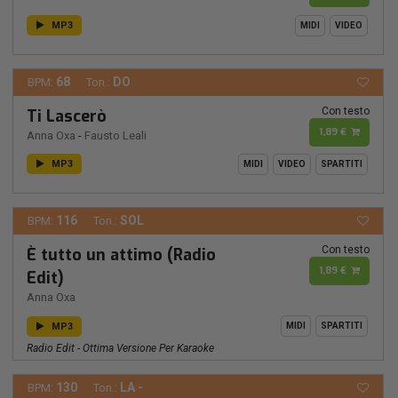
MP3
MIDI
VIDEO
68
DO
BPM:
Ton.:
Con testo
Ti Lascerò
1,89 €
Anna Oxa
-
Fausto Leali
MP3
MIDI
VIDEO
SPARTITI
116
SOL
BPM:
Ton.:
Con testo
È tutto un attimo (Radio
1,89 €
Edit)
Anna Oxa
MP3
MIDI
SPARTITI
Radio Edit - Ottima Versione Per Karaoke
130
LA -
BPM:
Ton.: