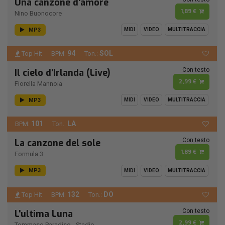
Una canzone d'amore
1,89 €
Nino Buonocore
MP3
MIDI
VIDEO
MULTITRACCIA
94
SOL
Top Hit
BPM:
Ton.:
Con testo
Il cielo d'Irlanda (Live)
2,99 €
Fiorella Mannoia
MP3
MIDI
VIDEO
MULTITRACCIA
101
LA
BPM:
Ton.:
Con testo
La canzone del sole
1,89 €
Formula 3
MP3
MIDI
VIDEO
MULTITRACCIA
132
DO
Top Hit
BPM:
Ton.:
Con testo
L'ultima Luna
2,99 €
Tommaso Paradiso
-
Stadio