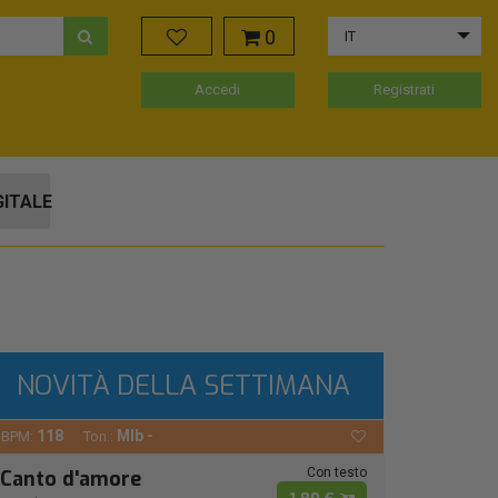
0
IT
Accedi
Registrati
GITALE
NOVITÀ DELLA SETTIMANA
118
MIb -
BPM:
Ton.:
Con testo
Canto d'amore