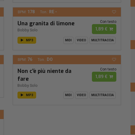
178
RE -
BPM:
Ton.:
Con testo
Una granita di limone
1,89 €
Bobby Solo
MP3
MIDI
VIDEO
MULTITRACCIA
76
DO
BPM:
Ton.:
Con testo
Non c'è più niente da
1,89 €
fare
Bobby Solo
MP3
MIDI
VIDEO
MULTITRACCIA