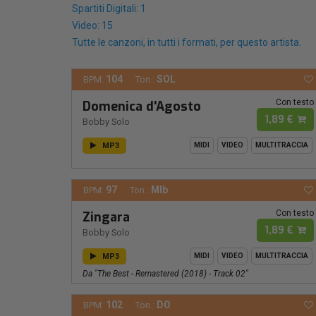
Spartiti Digitali: 1
Video: 15
Tutte le canzoni, in tutti i formati, per questo artista.
104
SOL
BPM:
Ton.:
Con testo
Domenica d'Agosto
1,89 €
Bobby Solo
MP3
MIDI
VIDEO
MULTITRACCIA
97
MIb
BPM:
Ton.:
Con testo
Zingara
1,89 €
Bobby Solo
MP3
MIDI
VIDEO
MULTITRACCIA
Da "The Best - Remastered (2018) - Track 02"
102
DO
BPM:
Ton.: