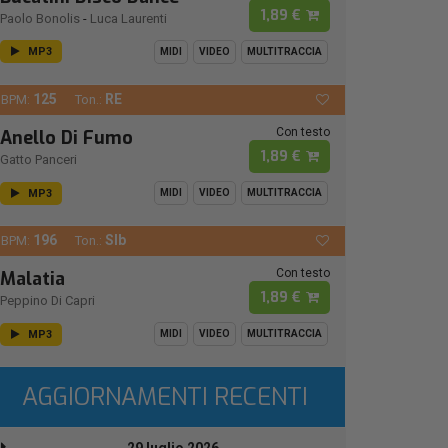
1,89 €
Paolo Bonolis
-
Luca Laurenti
MP3
MIDI
VIDEO
MULTITRACCIA
125
RE
BPM:
Ton.:
Con testo
Anello Di Fumo
1,89 €
Gatto Panceri
MP3
MIDI
VIDEO
MULTITRACCIA
196
SIb
BPM:
Ton.:
Con testo
Malatia
1,89 €
Peppino Di Capri
MP3
MIDI
VIDEO
MULTITRACCIA
AGGIORNAMENTI RECENTI