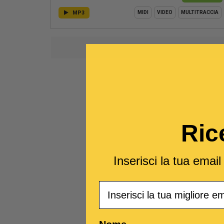
MP3
MIDI
VIDEO
MULTITRACCIA
1
Ric
Inserisci la tua emai
Email