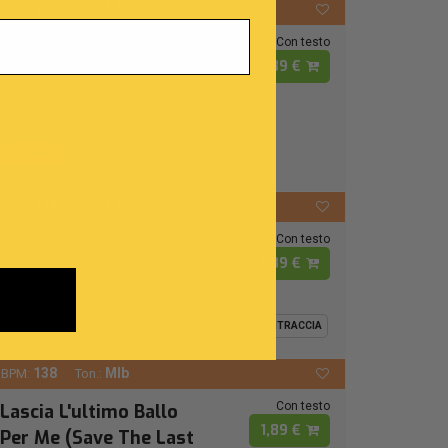
91
FA#
BPM:
Ton.:
Con testo
More Than Words
1,89 €
(Pornograffitti Live
2025)
Extreme
MP3
Pornograffitti Live 25th
138
LA -
BPM:
Ton.:
Con testo
La Danza (Tarantella
1,89 €
Napoletana)
Luciano Pavarotti
MP3
MIDI
VIDEO
MULTITRACCIA
138
MIb
BPM:
Ton.:
Con testo
Lascia L'ultimo Ballo
1,89 €
Per Me (Save The Last