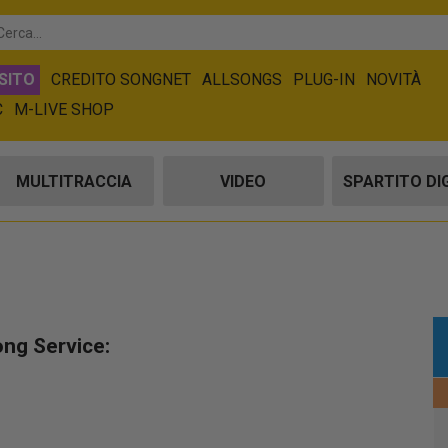
SITO
CREDITO SONGNET
ALLSONGS
PLUG-IN
NOVITÀ
C
M-LIVE SHOP
MULTITRACCIA
VIDEO
SPARTITO DI
ong Service: