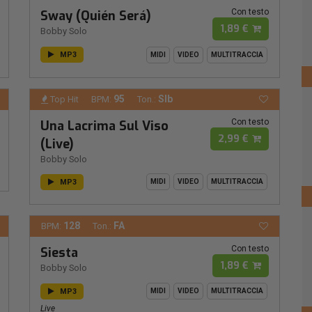
Con testo
Sway (Quién Será)
1,89 €
Bobby Solo
MP3
MIDI
VIDEO
MULTITRACCIA
95
SIb
Top Hit
BPM:
Ton.:
Con testo
Una Lacrima Sul Viso
2,99 €
(Live)
Bobby Solo
MP3
MIDI
VIDEO
MULTITRACCIA
128
FA
BPM:
Ton.:
Con testo
Siesta
1,89 €
Bobby Solo
MP3
MIDI
VIDEO
MULTITRACCIA
Live