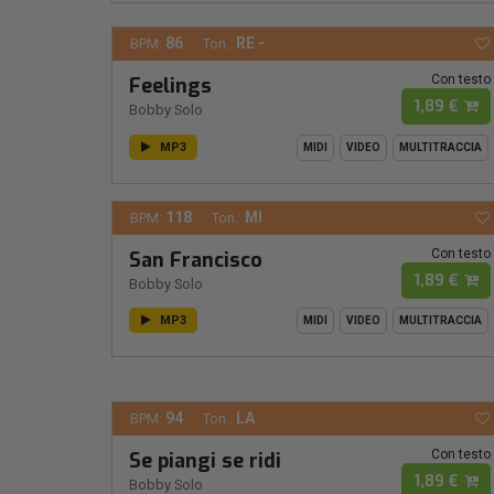
86
RE -
BPM:
Ton.:
Con testo
Feelings
1,89 €
Bobby Solo
MP3
MIDI
VIDEO
MULTITRACCIA
118
MI
BPM:
Ton.:
Con testo
San Francisco
1,89 €
Bobby Solo
MP3
MIDI
VIDEO
MULTITRACCIA
94
LA
BPM:
Ton.:
Con testo
Se piangi se ridi
1,89 €
Bobby Solo