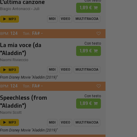
Con testo
L'ultima canzone
1,89 €
Biagio Antonacci
-
Juli
MP3
MIDI
VIDEO
MULTITRACCIA
124
FA# -
BPM:
Ton.:
Con testo
La mia voce (da
1,89 €
"Aladdin")
Naomi Rivieccio
MP3
MIDI
VIDEO
MULTITRACCIA
From Disney Movie "Aladdin (2019)"
124
FA# -
BPM:
Ton.:
Con testo
Speechless (from
1,89 €
"Aladdin")
Naomi Scott
MP3
MIDI
VIDEO
MULTITRACCIA
From Disney Movie "Aladdin (2019)"