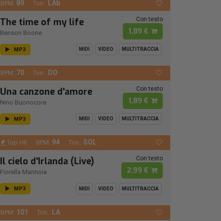
89
LAb
BPM:
Ton.:
Con testo
The time of my life
1,89 €
Benson Boone
MP3
MIDI
VIDEO
MULTITRACCIA
70
DO
BPM:
Ton.:
Con testo
Una canzone d'amore
1,89 €
Nino Buonocore
MP3
MIDI
VIDEO
MULTITRACCIA
94
SOL
Top Hit
BPM:
Ton.:
Con testo
Il cielo d'Irlanda (Live)
2,99 €
Fiorella Mannoia
MP3
MIDI
VIDEO
MULTITRACCIA
101
LA
BPM:
Ton.: