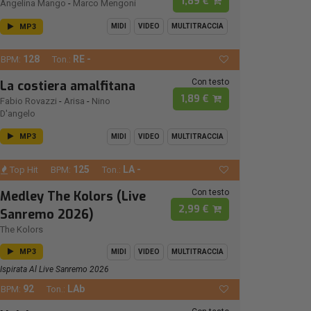
1,89 €
Angelina Mango
-
Marco Mengoni
MP3
MIDI
VIDEO
MULTITRACCIA
128
RE -
BPM:
Ton.:
Con testo
La costiera amalfitana
1,89 €
Fabio Rovazzi
-
Arisa
-
Nino
D'angelo
MP3
MIDI
VIDEO
MULTITRACCIA
125
LA -
Top Hit
BPM:
Ton.:
Con testo
Medley The Kolors (Live
2,99 €
Sanremo 2026)
The Kolors
MP3
MIDI
VIDEO
MULTITRACCIA
Ispirata Al Live Sanremo 2026
92
LAb
BPM:
Ton.: