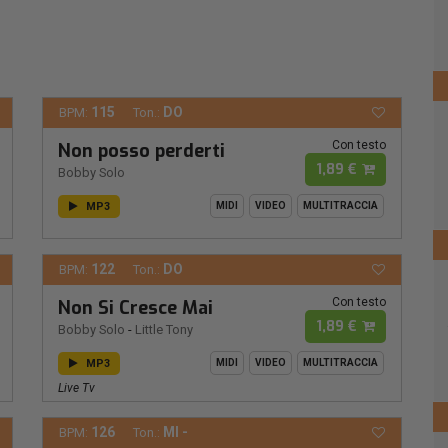
115
DO
BPM:
Ton.:
Con testo
Non posso perderti
1,89 €
Bobby Solo
MP3
MIDI
VIDEO
MULTITRACCIA
122
DO
BPM:
Ton.:
Con testo
Non Si Cresce Mai
1,89 €
Bobby Solo
-
Little Tony
MP3
MIDI
VIDEO
MULTITRACCIA
Live Tv
126
MI -
BPM:
Ton.: