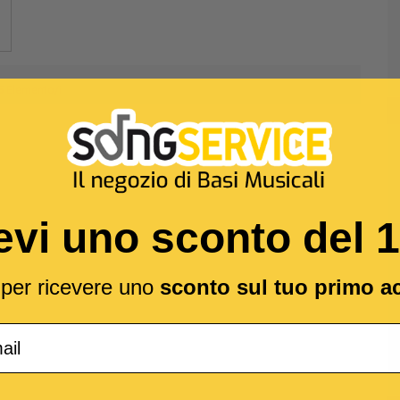
5
Elemento/i
evi uno sconto del 
l per ricevere uno
sconto sul tuo primo a