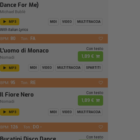
Dance For Me)
Michael Bublè
MP3
MIDI
VIDEO
MULTITRACCIA
With Italian Lyrics
80
FA
BPM:
Ton.:
Con testo
L'uomo di Monaco
1,89 €
Nomadi
MP3
MIDI
VIDEO
MULTITRACCIA
SPARTITI
95
RE
BPM:
Ton.:
Con testo
Il Fiore Nero
1,89 €
Nomadi
MP3
MIDI
VIDEO
MULTITRACCIA
126
DO -
BPM:
Ton.:
Con testo
Bucatini Disco Dance