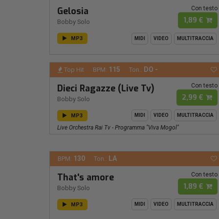
Con testo
Gelosia
1,89 €
Bobby Solo
MP3
MIDI
VIDEO
MULTITRACCIA
115
DO -
Top Hit
BPM:
Ton.:
Con testo
Dieci Ragazze (Live Tv)
2,99 €
Bobby Solo
MP3
MIDI
VIDEO
MULTITRACCIA
Live Orchestra Rai Tv - Programma "viva Mogol"
130
LA
BPM:
Ton.:
Con testo
That's amore
1,89 €
Bobby Solo
MP3
MIDI
VIDEO
MULTITRACCIA