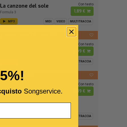
Con testo
La canzone del sole
1,89 €
Formula 3
MP3
MIDI
VIDEO
MULTITRACCIA
132
DO
Top Hit
BPM:
Ton.:
Con testo
L'ultima Luna
2,99 €
Tommaso Paradiso
-
Stadio
MP3
MIDI
VIDEO
MULTITRACCIA
15%!
67
SIb
BPM:
Ton.:
Con testo
Non mi innamoro più
cquisto
Songservice.
1,89 €
(I'll never fall in love
again)
Ornella Vanoni
MP3
MIDI
VIDEO
MULTITRACCIA