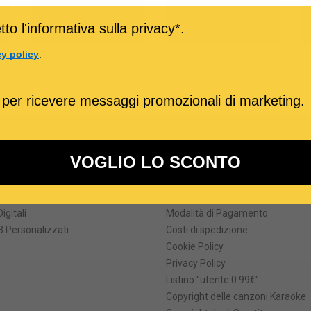
o
M-Live
Medley
to l'informativa sulla privacy*.
cy policy
.
 per ricevere messaggi promozionali di marketing.
ri prodotti
Informazioni
VOGLIO LO SCONTO
formati
Termini e Condizioni
he degli MP3 karaoke
Come Acquistare
ei file MIDI
Prezzi e Sconti
Digitali
Modalità di Pagamento
 Personalizzati
Costi di spedizione
Cookie Policy
Privacy Policy
Listino "utente 0.99€"
Copyright delle canzoni Karaoke