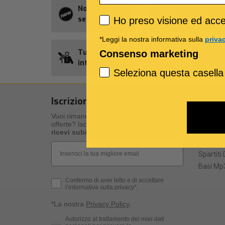
Novità della
Abbonament
Privacy policy
settimana
Allsongs
Ho preso visione ed accet
*Leggi la nostra informativa sulla
priva
Tutti gli
Credito
Consenso marketing
interpreti
Songnet
Seleziona questa casella
Iscrizione alla newsletter
I nost
Vuoi rimanere aggiornato su novità ed
I nostri 
offerte? Iscriviti alla nostra newsletter e
Specific
ricevi subito un regalo
!
Qualità d
Email
Spartiti 
Basi Mp3
Privacy Policy
Confermo di aver letto e di accettare
l’informativa sulla privacy*.
*La nostra
Privacy Policy
.
Consenso Marketing
Autorizzo al trattamento dei miei dati