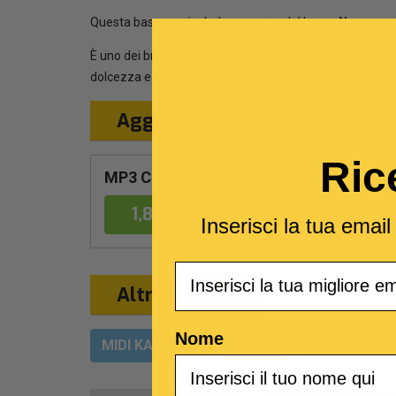
Questa base musicale è una cover del brano
Non posso
È uno dei brani più rappresentativi della vena romantic
dolcezza e intensità emotiva che ha reso celebre il cant
Aggiungi al Carrello
Ric
MP3 Con testo
1,89 €
Inserisci la tua emai
Email
Altri formati
Nome
MIDI KARAOKE
VIDEO
MULTITRACC