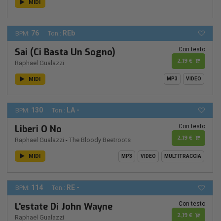
MIDI
76
REb
BPM:
Ton.:
Con testo
Sai (Ci Basta Un Sogno)
2,19 €
Raphael Gualazzi
MIDI
MP3
VIDEO
130
LA -
BPM:
Ton.:
Con testo
Liberi O No
2,19 €
Raphael Gualazzi
-
The Bloody Beetroots
MIDI
MP3
VIDEO
MULTITRACCIA
114
RE -
BPM:
Ton.:
Con testo
L'estate Di John Wayne
2,19 €
Raphael Gualazzi