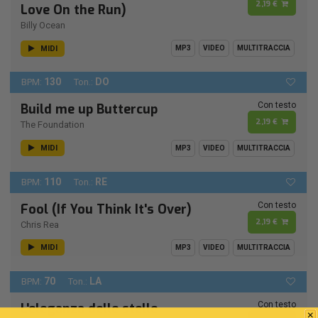
2,19 €
Love On the Run)
Billy Ocean
MIDI
MP3
VIDEO
MULTITRACCIA
130
DO
BPM:
Ton.:
Con testo
Build me up Buttercup
2,19 €
The Foundation
MIDI
MP3
VIDEO
MULTITRACCIA
110
RE
BPM:
Ton.:
Con testo
Fool (If You Think It's Over)
2,19 €
Chris Rea
MIDI
MP3
VIDEO
MULTITRACCIA
70
LA
BPM:
Ton.:
Con testo
L'eleganza delle stelle