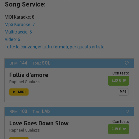
Song Service:
MIDI Karaoke: 8
Mp3 Karaoke: 7
Multitraccia: 5
Video: 6
Tutte le canzoni, in tutti i formati, per questo artista.
144
SOL -
BPM:
Ton.:
Con testo
Follia d'amore
2,19 €
Raphael Gualazzi
MIDI
MP3
100
LAb
BPM:
Ton.:
Con testo
Love Goes Down Slow
2,19 €
Raphael Gualazzi