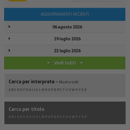
AGGIORNAMENTI RECENTI
06 agosto 2026
29 luglio 2026
23 luglio 2026
Vedi tutti
Cerca per interprete -
Mostra tutti
A
B
C
D
E
F
G
H
I
J
K
L
M
N
O
P
Q
R
S
T
U
V
W
X
Y
Z
#
Cerca per titolo
A
B
C
D
E
F
G
H
I
J
K
L
M
N
O
P
Q
R
S
T
U
V
W
X
Y
Z
#