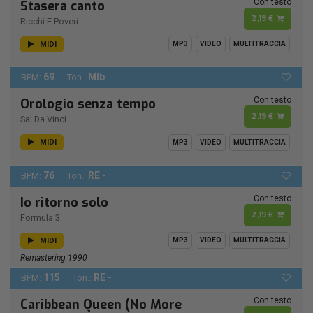
Con testo
Stasera canto
2,19 €
Ricchi E Poveri
MIDI
MP3
VIDEO
MULTITRACCIA
69
MIb
BPM:
Ton.:
Con testo
Orologio senza tempo
2,19 €
Sal Da Vinci
MIDI
MP3
VIDEO
MULTITRACCIA
76
RE -
BPM:
Ton.:
Con testo
Io ritorno solo
2,19 €
Formula 3
MIDI
MP3
VIDEO
MULTITRACCIA
Remastering 1990
115
RE -
BPM:
Ton.:
Con testo
Caribbean Queen (No More