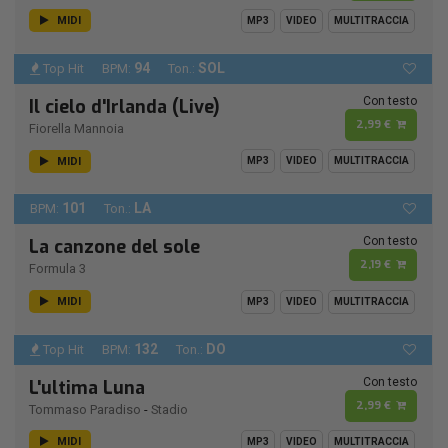
MIDI
MP3
VIDEO
MULTITRACCIA
94
SOL
Top Hit
BPM:
Ton.:
Con testo
Il cielo d'Irlanda (Live)
2,99 €
Fiorella Mannoia
MIDI
MP3
VIDEO
MULTITRACCIA
101
LA
BPM:
Ton.:
Con testo
La canzone del sole
2,19 €
Formula 3
MIDI
MP3
VIDEO
MULTITRACCIA
132
DO
Top Hit
BPM:
Ton.:
Con testo
L'ultima Luna
2,99 €
Tommaso Paradiso
-
Stadio
MIDI
MP3
VIDEO
MULTITRACCIA