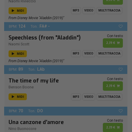
Naomi Rivieccio
MIDI
MP3
VIDEO
MULTITRACCIA
From Disney Movie "Aladdin (2019)"
124
FA# -
BPM:
Ton.:
Con testo
Speechless (from "Aladdin")
2,19 €
Naomi Scott
MIDI
MP3
VIDEO
MULTITRACCIA
From Disney Movie "Aladdin (2019)"
89
LAb
BPM:
Ton.:
Con testo
The time of my life
2,19 €
Benson Boone
MIDI
MP3
VIDEO
MULTITRACCIA
70
DO
BPM:
Ton.:
Con testo
Una canzone d'amore
2,19 €
Nino Buonocore