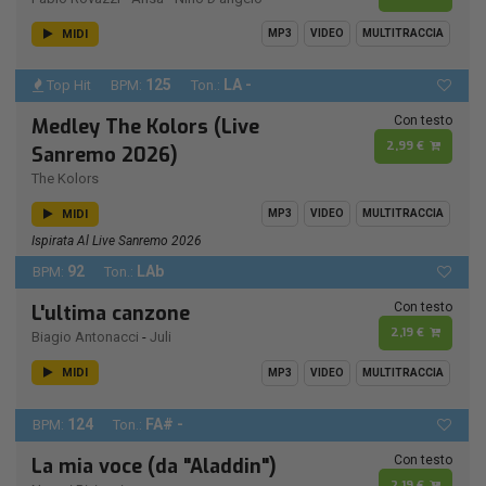
MIDI
MP3
VIDEO
MULTITRACCIA
125
LA -
Top Hit
BPM:
Ton.:
Con testo
Medley The Kolors (Live
2,99 €
Sanremo 2026)
The Kolors
MIDI
MP3
VIDEO
MULTITRACCIA
Ispirata Al Live Sanremo 2026
92
LAb
BPM:
Ton.:
Con testo
L'ultima canzone
2,19 €
Biagio Antonacci
-
Juli
MIDI
MP3
VIDEO
MULTITRACCIA
124
FA# -
BPM:
Ton.:
Con testo
La mia voce (da "Aladdin")
2,19 €