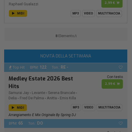
2,99 €
Raphael Gualazzi
MIDI
MP3
VIDEO
MULTITRACCIA
8
Elemento/i
NOVITÀ DELLA SETTIMANA
122
RE -
Top Hit
BPM:
Ton.:
Con testo
Medley Estate 2026 Best
2,99 €
Hits
Samurai Jay
-
Levante
-
Serena Brancale
-
Delia
-
Fred De Palma
-
Anitta
-
Emis Killa
MIDI
MP3
VIDEO
MULTITRACCIA
Arrangiamento E Mix Originale By Spring DJ
65
DO
BPM:
Ton.: