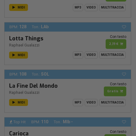
MIDI
MP3
VIDEO
MULTITRACCIA
128
LAb
BPM:
Ton.:
Con testo
Lotta Things
2,19 €
Raphael Gualazzi
MIDI
MP3
VIDEO
MULTITRACCIA
108
SOL
BPM:
Ton.:
Con testo
La Fine Del Mondo
Gratis
Raphael Gualazzi
MIDI
MP3
VIDEO
MULTITRACCIA
110
MIb -
Top Hit
BPM:
Ton.:
Con testo
Carioca