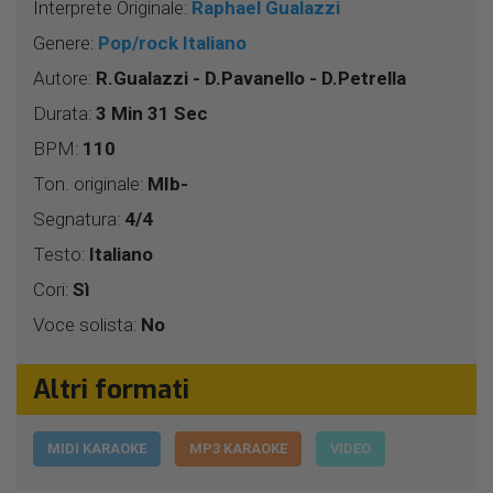
Interprete Originale:
Raphael Gualazzi
Genere:
Pop/rock Italiano
Autore:
R.Gualazzi - D.Pavanello - D.Petrella
Durata:
3 Min 31 Sec
BPM:
110
Ton. originale:
MIb-
Segnatura:
4/4
Testo:
Italiano
Cori:
Sì
Voce solista:
No
Altri formati
MIDI KARAOKE
MP3 KARAOKE
VIDEO