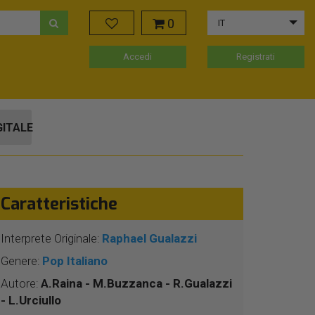
0
IT
Accedi
Registrati
GITALE
Caratteristiche
Interprete Originale:
Raphael Gualazzi
Genere:
Pop Italiano
Autore:
A.Raina - M.Buzzanca - R.Gualazzi
- L.Urciullo