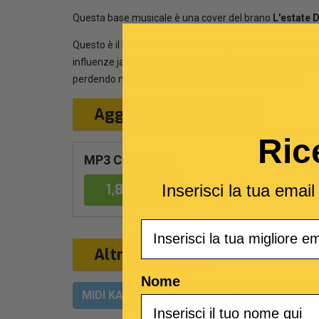
Questa base musicale è una cover del brano
L'estate 
Questo è il brano ufficiale che anticipa il nuovo album. E
influenze jazz che lo avevano distinto finora. Gualazzi
perdendo mai la sua eleganza e la sua raffinatezza.
Aggiungi al Carrello
Ric
MP3 Con testo
1,89 €
Inserisci la tua emai
Email
Altri formati
Nome
MIDI KARAOKE
VIDEO
MULTITRACC