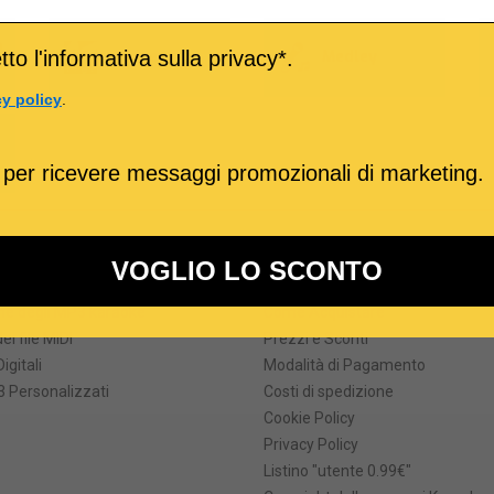
o
to l'informativa sulla privacy*.
M-Live
Medley
cy policy
.
 per ricevere messaggi promozionali di marketing.
ri prodotti
Informazioni
VOGLIO LO SCONTO
formati
Termini e Condizioni
he degli MP3 karaoke
Come Acquistare
ei file MIDI
Prezzi e Sconti
Digitali
Modalità di Pagamento
 Personalizzati
Costi di spedizione
Cookie Policy
Privacy Policy
Listino "utente 0.99€"