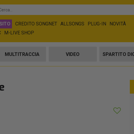
SITO
CREDITO SONGNET
ALLSONGS
PLUG-IN
NOVITÀ
C
M-LIVE SHOP
MULTITRACCIA
VIDEO
SPARTITO DI
e