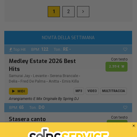
1
2
NOVITÀ DELLA SETTIMANA
122
RE -
Top Hit
BPM:
Ton.:
Con testo
Medley Estate 2026 Best
2,99 €
Hits
Samurai Jay
-
Levante
-
Serena Brancale
-
Delia
-
Fred De Palma
-
Anitta
-
Emis Killa
MIDI
MP3
VIDEO
MULTITRACCIA
Arrangiamento E Mix Originale By Spring DJ
65
DO
BPM:
Ton.:
Con testo
Stasera canto
2,19 €
Ricchi E Poveri
MIDI
MP3
VIDEO
MULTITRACCIA