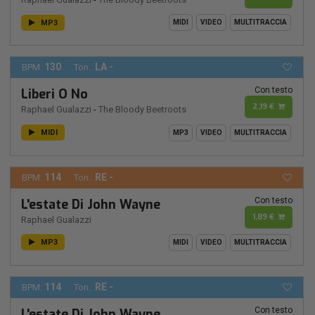
MP3
MIDI
VIDEO
MULTITRACCIA
130
LA -
BPM:
Ton.:
Con testo
Liberi O No
2,19 €
Raphael Gualazzi
-
The Bloody Beetroots
MIDI
MP3
VIDEO
MULTITRACCIA
114
RE -
BPM:
Ton.:
Con testo
L'estate Di John Wayne
1,89 €
Raphael Gualazzi
MP3
MIDI
VIDEO
MULTITRACCIA
114
RE -
BPM:
Ton.:
Con testo
L'estate Di John Wayne