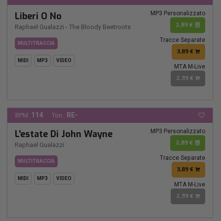
MP3 Personalizzato
Liberi O No
2,89 €
Raphael Gualazzi
-
The Bloody Beetroots
Tracce Separate
MULTITRACCIA
3,89 €
MIDI
MP3
VIDEO
MTA M-Live
2,99 €
114
RE-
BPM:
Ton.:
MP3 Personalizzato
L'estate Di John Wayne
2,89 €
Raphael Gualazzi
Tracce Separate
MULTITRACCIA
3,89 €
MIDI
MP3
VIDEO
MTA M-Live
2,99 €