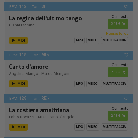
112
SI
BPM:
Ton.:
Con testo
La regina dell'ultimo tango
2,19 €
Gianni Morandi
Remastered
MIDI
MP3
VIDEO
MULTITRACCIA
118
MIb -
BPM:
Ton.:
Con testo
Canto d'amore
2,19 €
Angelina Mango
-
Marco Mengoni
MIDI
MP3
VIDEO
MULTITRACCIA
128
RE -
BPM:
Ton.:
Con testo
La costiera amalfitana
2,19 €
Fabio Rovazzi
-
Arisa
-
Nino D'angelo
MIDI
MP3
VIDEO
MULTITRACCIA