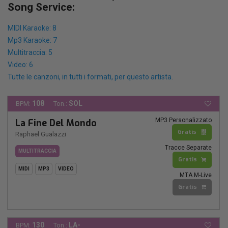
Song Service:
MIDI Karaoke: 8
Mp3 Karaoke: 7
Multitraccia: 5
Video: 6
Tutte le canzoni, in tutti i formati, per questo artista.
108
SOL
BPM:
Ton.:
MP3 Personalizzato
La Fine Del Mondo
Gratis
Raphael Gualazzi
Tracce Separate
MULTITRACCIA
Gratis
MIDI
MP3
VIDEO
MTA M-Live
Gratis
130
LA-
BPM:
Ton.: