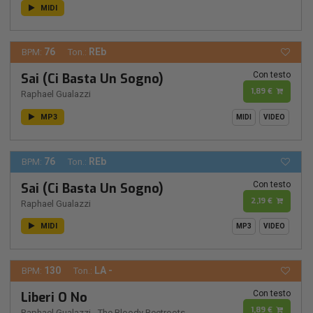
MIDI
76
REb
BPM:
Ton.:
Con testo
Sai (Ci Basta Un Sogno)
1,89 €
Raphael Gualazzi
MP3
MIDI
VIDEO
76
REb
BPM:
Ton.:
Con testo
Sai (Ci Basta Un Sogno)
2,19 €
Raphael Gualazzi
MIDI
MP3
VIDEO
130
LA -
BPM:
Ton.:
Con testo
Liberi O No
1,89 €
Raphael Gualazzi
-
The Bloody Beetroots