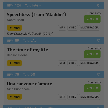
124
FA# -
BPM:
Ton.:
Con testo
Speechless (from "Aladdin")
2,19 €
Naomi Scott
MIDI
MP3
VIDEO
MULTITRACCIA
From Disney Movie "Aladdin (2019)"
89
LAb
BPM:
Ton.:
Con testo
The time of my life
2,19 €
Benson Boone
MIDI
MP3
VIDEO
MULTITRACCIA
70
DO
BPM:
Ton.:
Con testo
Una canzone d'amore
2,19 €
Nino Buonocore
MIDI
MP3
VIDEO
MULTITRACCIA