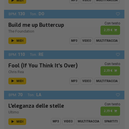
MIDI
MP3
VIDEO
MULTITRACCIA
130
DO
BPM:
Ton.:
Con testo
Build me up Buttercup
2,19 €
The Foundation
MIDI
MP3
VIDEO
MULTITRACCIA
110
RE
BPM:
Ton.:
Con testo
Fool (If You Think It's Over)
2,19 €
Chris Rea
MIDI
MP3
VIDEO
MULTITRACCIA
70
LA
BPM:
Ton.:
Con testo
L'eleganza delle stelle
2,19 €
Ultimo
MIDI
MP3
VIDEO
MULTITRACCIA
SPARTITI