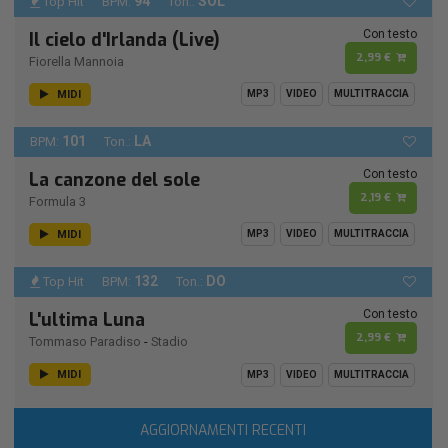
94
SOL
Top Hit
BPM:
Ton.:
Con testo
Il cielo d'Irlanda (Live)
2,99 €
Fiorella Mannoia
MIDI
MP3
VIDEO
MULTITRACCIA
101
LA
BPM:
Ton.:
Con testo
La canzone del sole
2,19 €
Formula 3
MIDI
MP3
VIDEO
MULTITRACCIA
132
DO
Top Hit
BPM:
Ton.:
Con testo
L'ultima Luna
2,99 €
Tommaso Paradiso
-
Stadio
MIDI
MP3
VIDEO
MULTITRACCIA
AGGIORNAMENTI RECENTI