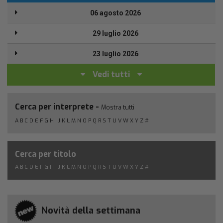
06 agosto 2026
29 luglio 2026
23 luglio 2026
Vedi tutti
Cerca per interprete -
Mostra tutti
A
B
C
D
E
F
G
H
I
J
K
L
M
N
O
P
Q
R
S
T
U
V
W
X
Y
Z
#
Cerca per titolo
A
B
C
D
E
F
G
H
I
J
K
L
M
N
O
P
Q
R
S
T
U
V
W
X
Y
Z
#
Novità della settimana