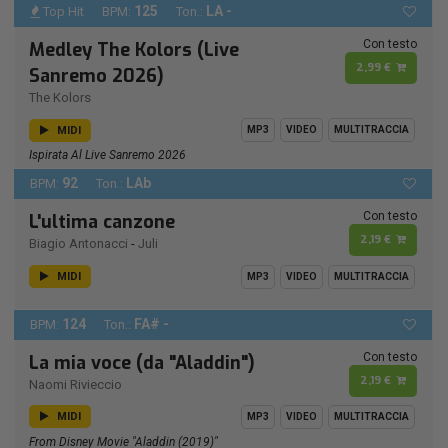
125
LA -
Top Hit
BPM:
Ton.:
Con testo
Medley The Kolors (Live
2,99 €
Sanremo 2026)
The Kolors
MIDI
MP3
VIDEO
MULTITRACCIA
Ispirata Al Live Sanremo 2026
92
LAb
BPM:
Ton.:
Con testo
L'ultima canzone
2,19 €
Biagio Antonacci
-
Juli
MIDI
MP3
VIDEO
MULTITRACCIA
124
FA# -
BPM:
Ton.:
Con testo
La mia voce (da "Aladdin")
2,19 €
Naomi Rivieccio
MIDI
MP3
VIDEO
MULTITRACCIA
From Disney Movie "Aladdin (2019)"