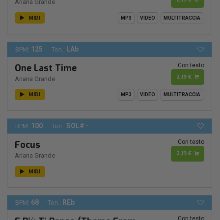
Ariana Grande
MIDI
MP3
VIDEO
MULTITRACCIA
125
LAb
BPM:
Ton.:
Con testo
One Last Time
2,19 €
Ariana Grande
MIDI
MP3
VIDEO
MULTITRACCIA
100
SOL# -
BPM:
Ton.:
Con testo
Focus
2,19 €
Ariana Grande
MIDI
68
REb
BPM:
Ton.:
Con testo