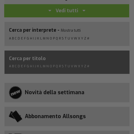
Vedi tutti
Cerca per interprete -
Mostra tutti
A
B
C
D
E
F
G
H
I
J
K
L
M
N
O
P
Q
R
S
T
U
V
W
X
Y
Z
#
Cerca per titolo
A
B
C
D
E
F
G
H
I
J
K
L
M
N
O
P
Q
R
S
T
U
V
W
X
Y
Z
#
Novità della settimana
Abbonamento Allsongs