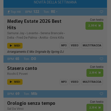
NOVITÀ DELLA SETTIMANA
122
RE -
Top Hit
BPM:
Ton.:
Con testo
Medley Estate 2026 Best
2,99 €
Hits
Samurai Jay
-
Levante
-
Serena Brancale
-
Delia
-
Fred De Palma
-
Anitta
-
Emis Killa
MIDI
MP3
VIDEO
MULTITRACCIA
Arrangiamento E Mix Originale By Spring DJ
65
DO
BPM:
Ton.:
Con testo
Stasera canto
2,19 €
Ricchi E Poveri
MIDI
MP3
VIDEO
MULTITRACCIA
69
MIb
BPM:
Ton.:
Con testo
Orologio senza tempo
2,19 €
Sal Da Vinci