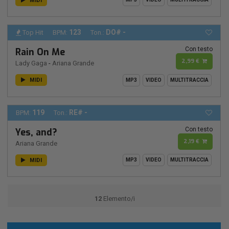
MIDI
123
DO# -
Top Hit
BPM:
Ton.:
Con testo
Rain On Me
2,99 €
Lady Gaga
-
Ariana Grande
MIDI
MP3
VIDEO
MULTITRACCIA
119
RE# -
BPM:
Ton.:
Con testo
Yes, and?
2,19 €
Ariana Grande
MIDI
MP3
VIDEO
MULTITRACCIA
12
Elemento/i