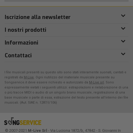
Iscrizione alla newsletter
I nostri prodotti
Informazioni
Contattaci
I file musicali presenti su questo sito sono stati interamente suonati, cantati e
registrati da
M-Live
. Ogni riutilizzo del materiale musicale presente su
Songservice.it deve essere richiesto e autorizzato da
M-Live srl
. Sono
espressamente vietati i seguenti utilizzi: estrapolazioni e rielaborazione di una
o più tracce MIDI o audio di un singolo brano musicale, registrazione di una
base musicale o parte di essa, estrazione del testo presente all'interno dei file
musicali. (Aut. SIAE n. 1287/I/106)
© 2007-2021
M-Live Srl
- Via Luciona 1872/b, 47842 - S. Giovanni In