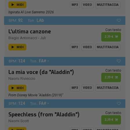
MIDI
MP3
VIDEO
MULTITRACCIA
Ispirata Al Live Sanremo 2026
92
LAb
BPM:
Ton.:
Con testo
L'ultima canzone
2,19 €
Biagio Antonacci
-
Juli
MIDI
MP3
VIDEO
MULTITRACCIA
124
FA# -
BPM:
Ton.:
Con testo
La mia voce (da "Aladdin")
2,19 €
Naomi Rivieccio
MIDI
MP3
VIDEO
MULTITRACCIA
From Disney Movie "Aladdin (2019)"
124
FA# -
BPM:
Ton.:
Con testo
Speechless (from "Aladdin")
2,19 €
Naomi Scott