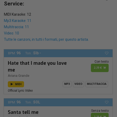
Service:
MIDI Karaoke: 12
Mp3 Karaoke: 11
Multitraccia: 11
Video: 10
Tutte le canzoni, in tutti i formati, per questo artista.
96
SIb -
BPM:
Ton.:
Con testo
Hate that I made you love
2,19 €
me
Ariana Grande
MIDI
MP3
VIDEO
MULTITRACCIA
Official Lyric Video
96
SOL
BPM:
Ton.:
Senza testo
Santa tell me
2,19 €