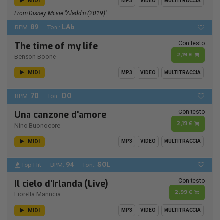
MIDI
MP3
VIDEO
MULTITRACCIA
From Disney Movie "Aladdin (2019)"
89
LAb
BPM:
Ton.:
Con testo
The time of my life
2,19 €
Benson Boone
MIDI
MP3
VIDEO
MULTITRACCIA
70
DO
BPM:
Ton.:
Con testo
Una canzone d'amore
2,19 €
Nino Buonocore
MIDI
MP3
VIDEO
MULTITRACCIA
94
SOL
Top Hit
BPM:
Ton.:
Con testo
Il cielo d'Irlanda (Live)
2,99 €
Fiorella Mannoia
MIDI
MP3
VIDEO
MULTITRACCIA