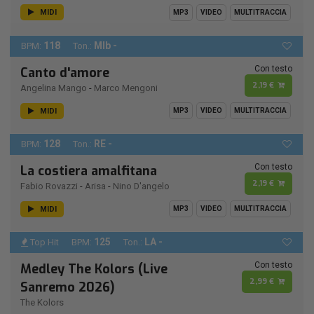
MIDI
MP3
VIDEO
MULTITRACCIA
118
MIb -
BPM:
Ton.:
Con testo
Canto d'amore
2,19 €
Angelina Mango
-
Marco Mengoni
MIDI
MP3
VIDEO
MULTITRACCIA
128
RE -
BPM:
Ton.:
Con testo
La costiera amalfitana
2,19 €
Fabio Rovazzi
-
Arisa
-
Nino D'angelo
MIDI
MP3
VIDEO
MULTITRACCIA
125
LA -
Top Hit
BPM:
Ton.:
Con testo
Medley The Kolors (Live
2,99 €
Sanremo 2026)
The Kolors