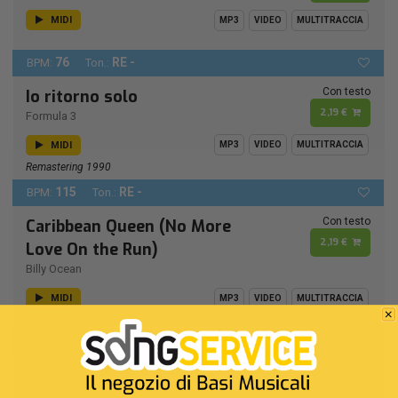
MIDI
MP3
VIDEO
MULTITRACCIA
76
RE -
BPM:
Ton.:
Con testo
Io ritorno solo
2,19 €
Formula 3
MIDI
MP3
VIDEO
MULTITRACCIA
Remastering 1990
115
RE -
BPM:
Ton.:
Con testo
Caribbean Queen (No More
2,19 €
Love On the Run)
Billy Ocean
MIDI
MP3
VIDEO
MULTITRACCIA
130
DO
BPM:
Ton.:
Con testo
Build me up Buttercup
2,19 €
The Foundation