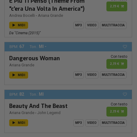
E Più Ti Penso (Theme From
2,19 €
"c'era Una Volta In America")
Andrea Bocelli
-
Ariana Grande
MIDI
MP3
VIDEO
MULTITRACCIA
Da "cinema (2015)"
67
MI -
BPM:
Ton.:
Con testo
Dangerous Woman
2,19 €
Ariana Grande
MIDI
MP3
VIDEO
MULTITRACCIA
82
MI
BPM:
Ton.:
Con testo
Beauty And The Beast
2,19 €
Ariana Grande
-
John Legend
MIDI
MP3
VIDEO
MULTITRACCIA