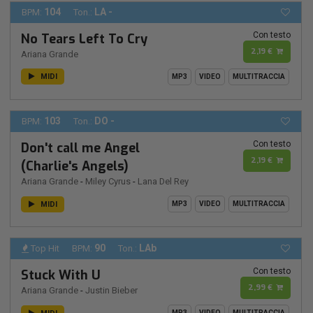
104
LA -
BPM:
Ton.:
Con testo
No Tears Left To Cry
2,19 €
Ariana Grande
MIDI
MP3
VIDEO
MULTITRACCIA
103
DO -
BPM:
Ton.:
Con testo
Don't call me Angel
2,19 €
(Charlie's Angels)
Ariana Grande
-
Miley Cyrus
-
Lana Del Rey
MIDI
MP3
VIDEO
MULTITRACCIA
90
LAb
Top Hit
BPM:
Ton.:
Con testo
Stuck With U
2,99 €
Ariana Grande
-
Justin Bieber
MP3
VIDEO
MULTITRACCIA