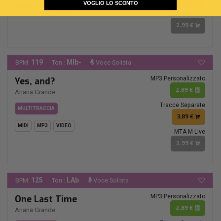
VOGLIO LO SCONTO
MIDI
MP3
VIDEO
MTA M-Live
2,99 €
119
MIb-
BPM:
Ton.:
Voce Solista
MP3 Personalizzato
Yes, and?
2,89 €
Ariana Grande
Tracce Separate
MULTITRACCIA
3,89 €
MIDI
MP3
VIDEO
MTA M-Live
2,99 €
125
LAb
BPM:
Ton.:
Voce Solista
MP3 Personalizzato
One Last Time
2,89 €
Ariana Grande