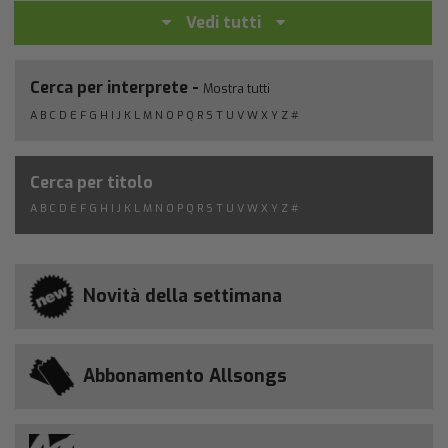
Vedi tutti
Cerca per interprete -
Mostra tutti
A
B
C
D
E
F
G
H
I
J
K
L
M
N
O
P
Q
R
S
T
U
V
W
X
Y
Z
#
Cerca per titolo
A
B
C
D
E
F
G
H
I
J
K
L
M
N
O
P
Q
R
S
T
U
V
W
X
Y
Z
#
Novità della settimana
Abbonamento Allsongs