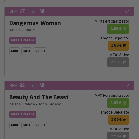
67
MI-
BPM:
Ton.:
MP3 Personalizzato
Dangerous Woman
2,89 €
Ariana Grande
Tracce Separate
MULTITRACCIA
3,89 €
MIDI
MP3
VIDEO
MTA M-Live
2,99 €
82
MI
BPM:
Ton.:
MP3 Personalizzato
Beauty And The Beast
2,89 €
Ariana Grande
-
John Legend
Tracce Separate
MULTITRACCIA
3,89 €
MIDI
MP3
VIDEO
MTA M-Live
2,99 €