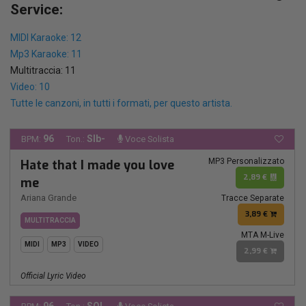
Service:
MIDI Karaoke: 12
Mp3 Karaoke: 11
Multitraccia: 11
Video: 10
Tutte le canzoni, in tutti i formati, per questo artista.
96
SIb-
BPM:
Ton.:
Voce Solista
MP3 Personalizzato
Hate that I made you love
2,89 €
me
Ariana Grande
Tracce Separate
3,89 €
MULTITRACCIA
MTA M-Live
MIDI
MP3
VIDEO
2,99 €
Official Lyric Video