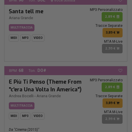
96
SOL
BPM:
Ton.:
Voce Solista
MP3 Personalizzato
Santa tell me
2,89 €
Ariana Grande
Tracce Separate
MULTITRACCIA
3,89 €
MIDI
MP3
VIDEO
MTA M-Live
2,99 €
68
DO#
BPM:
Ton.:
MP3 Personalizzato
E Più Ti Penso (Theme From
2,89 €
"c'era Una Volta In America")
Andrea Bocelli
-
Ariana Grande
Tracce Separate
3,89 €
MULTITRACCIA
MTA M-Live
MIDI
MP3
VIDEO
2,99 €
Da "cinema (2015)"