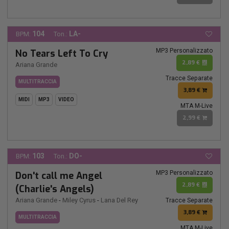
104
LA-
BPM:
Ton.:
MP3 Personalizzato
No Tears Left To Cry
2,89 €
Ariana Grande
Tracce Separate
MULTITRACCIA
3,89 €
MIDI
MP3
VIDEO
MTA M-Live
2,99 €
103
DO-
BPM:
Ton.:
MP3 Personalizzato
Don't call me Angel
2,89 €
(Charlie's Angels)
Ariana Grande
-
Miley Cyrus
-
Lana Del Rey
Tracce Separate
3,89 €
MULTITRACCIA
MTA M-Live