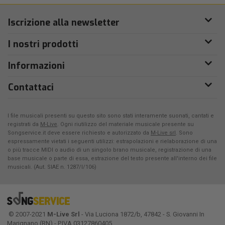
Iscrizione alla newsletter
I nostri prodotti
Informazioni
Contattaci
I file musicali presenti su questo sito sono stati interamente suonati, cantati e
registrati da
M-Live
. Ogni riutilizzo del materiale musicale presente su
Songservice.it deve essere richiesto e autorizzato da
M-Live srl
. Sono
espressamente vietati i seguenti utilizzi: estrapolazioni e rielaborazione di una
o più tracce MIDI o audio di un singolo brano musicale, registrazione di una
base musicale o parte di essa, estrazione del testo presente all'interno dei file
musicali. (Aut. SIAE n. 1287/I/106)
© 2007-2021
M-Live Srl
- Via Luciona 1872/b, 47842 - S. Giovanni In
Marignano (RN) - P.IVA 03127860405