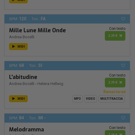
120
FA
BPM:
Ton.:
Con testo
Mille Lune Mille Onde
2,19 €
Andrea Bocelli
MIDI
68
SI
BPM:
Ton.:
Con testo
L'abitudine
2,19 €
Andrea Bocelli
-
Helena Hellwig
Remastered
MIDI
MP3
VIDEO
MULTITRACCIA
84
MI -
BPM:
Ton.:
Con testo
Melodramma
2,19 €