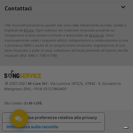
Contattaci
I file musicali presenti su questo sito sono stati interamente suonati, cantati e
registrati da
M-Live
. Ogni riutilizzo del materiale musicale presente su
Songservice.it deve essere richiesto e autorizzato da
M-Live srl
. Sono
espressamente vietati i seguenti utilizzi: estrapolazioni e rielaborazione di una
o più tracce MIDI o audio di un singolo brano musicale, registrazione di una
base musicale o parte di essa, estrazione del testo presente all'interno dei file
musicali. (Aut. SIAE n. 1287/I/106)
© 2007-2021
M-Live Srl
- Via Luciona 1872/b, 47842 - S. Giovanni In
Marignano (RN) - P.IVA 03127860405
Sito creato da
M-LIVE
Le tue preferenze relative alla privacy
Informativa sulla raccolta