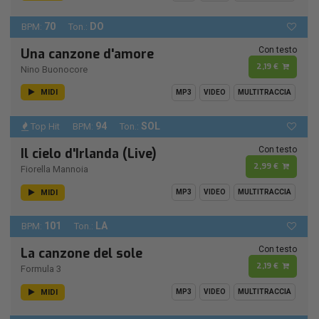
70
DO
BPM:
Ton.:
Con testo
Una canzone d'amore
2,19 €
Nino Buonocore
MIDI
MP3
VIDEO
MULTITRACCIA
94
SOL
Top Hit
BPM:
Ton.:
Con testo
Il cielo d'Irlanda (Live)
2,99 €
Fiorella Mannoia
MIDI
MP3
VIDEO
MULTITRACCIA
101
LA
BPM:
Ton.:
Con testo
La canzone del sole
2,19 €
Formula 3
MIDI
MP3
VIDEO
MULTITRACCIA