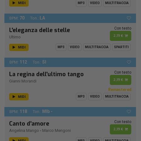
MIDI
MP3
VIDEO
MULTITRACCIA
70
LA
BPM:
Ton.:
Con testo
L'eleganza delle stelle
2,19 €
Ultimo
MIDI
MP3
VIDEO
MULTITRACCIA
SPARTITI
112
SI
BPM:
Ton.:
Con testo
La regina dell'ultimo tango
2,19 €
Gianni Morandi
Remastered
MIDI
MP3
VIDEO
MULTITRACCIA
118
MIb -
BPM:
Ton.:
Con testo
Canto d'amore
2,19 €
Angelina Mango
-
Marco Mengoni
MIDI
MP3
VIDEO
MULTITRACCIA