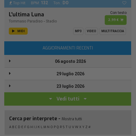
132
DO
Top Hit
BPM:
Ton.:
Con testo
L'ultima Luna
2,99 €
Tommaso Paradiso
-
Stadio
MIDI
MP3
VIDEO
MULTITRACCIA
AGGIORNAMENTI RECENTI
06 agosto 2026
29 luglio 2026
23 luglio 2026
Vedi tutti
Cerca per interprete -
Mostra tutti
A
B
C
D
E
F
G
H
I
J
K
L
M
N
O
P
Q
R
S
T
U
V
W
X
Y
Z
#