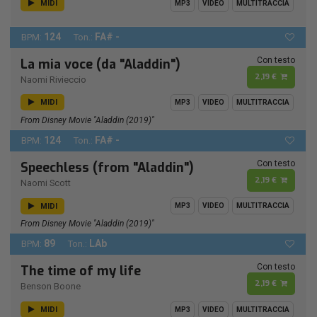
MIDI
MP3
VIDEO
MULTITRACCIA
124
FA# -
BPM:
Ton.:
Con testo
La mia voce (da "Aladdin")
2,19 €
Naomi Rivieccio
MIDI
MP3
VIDEO
MULTITRACCIA
From Disney Movie "Aladdin (2019)"
124
FA# -
BPM:
Ton.:
Con testo
Speechless (from "Aladdin")
2,19 €
Naomi Scott
MIDI
MP3
VIDEO
MULTITRACCIA
From Disney Movie "Aladdin (2019)"
89
LAb
BPM:
Ton.:
Con testo
The time of my life
2,19 €
Benson Boone
MIDI
MP3
VIDEO
MULTITRACCIA