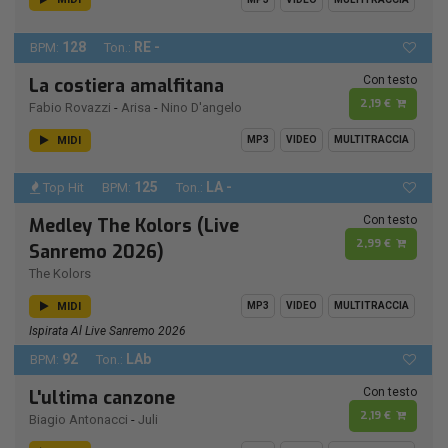
128
RE -
BPM:
Ton.:
Con testo
La costiera amalfitana
2,19 €
Fabio Rovazzi
-
Arisa
-
Nino D'angelo
MIDI
MP3
VIDEO
MULTITRACCIA
125
LA -
Top Hit
BPM:
Ton.:
Con testo
Medley The Kolors (Live
2,99 €
Sanremo 2026)
The Kolors
MIDI
MP3
VIDEO
MULTITRACCIA
Ispirata Al Live Sanremo 2026
92
LAb
BPM:
Ton.:
Con testo
L'ultima canzone
2,19 €
Biagio Antonacci
-
Juli