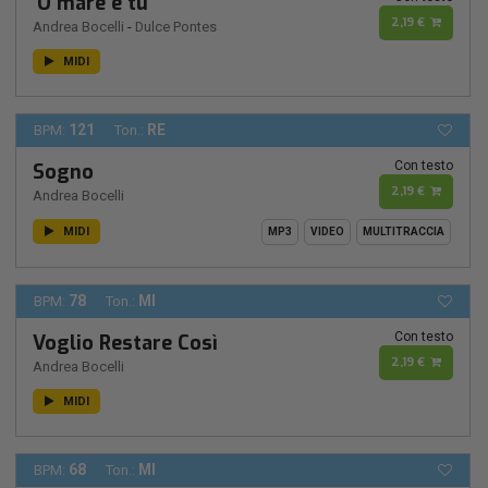
'O mare e tu
2,19 €
Andrea Bocelli
-
Dulce Pontes
MIDI
121
RE
BPM:
Ton.:
Con testo
Sogno
2,19 €
Andrea Bocelli
MIDI
MP3
VIDEO
MULTITRACCIA
78
MI
BPM:
Ton.:
Con testo
Voglio Restare Così
2,19 €
Andrea Bocelli
MIDI
68
MI
BPM:
Ton.: