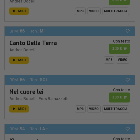
Andrea Bocelli
MIDI
MP3
VIDEO
MULTITRACCIA
66
MI -
BPM:
Ton.:
Con testo
Canto Della Terra
2,19 €
Andrea Bocelli
MIDI
MP3
VIDEO
86
SOL
BPM:
Ton.:
Con testo
Nel cuore lei
2,19 €
Andrea Bocelli
-
Eros Ramazzotti
MIDI
MP3
VIDEO
MULTITRACCIA
94
LA -
BPM:
Ton.:
Con testo