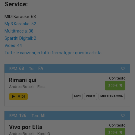
Service:
MIDI Karaoke: 63
Mp3 Karaoke: 52
Multitraccia: 38
Spartiti Digitali: 2
Video: 44
Tutte le canzoni, in tutti i formati, per questo artista.
68
FA
BPM:
Ton.:
Con testo
Rimani qui
2,19 €
Andrea Bocelli
-
Elisa
MIDI
MP3
VIDEO
MULTITRACCIA
136
MI
BPM:
Ton.:
Con testo
Vivo por Ella
2,19 €
Andrea Bocelli
-
Karol G