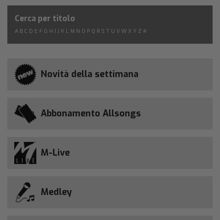
Cerca per titolo
A
B
C
D
E
F
G
H
I
J
K
L
M
N
O
P
Q
R
S
T
U
V
W
X
Y
Z
#
Novità della settimana
Abbonamento Allsongs
M-Live
Medley