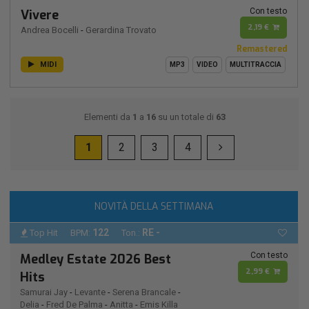
Con testo
Vivere
2,19 €
Andrea Bocelli
-
Gerardina Trovato
Remastered
MIDI
MP3
VIDEO
MULTITRACCIA
Elementi da
1
a
16
su un totale di
63
1
2
3
4
NOVITÀ DELLA SETTIMANA
122
RE -
Top Hit
BPM:
Ton.:
Con testo
Medley Estate 2026 Best
2,99 €
Hits
Samurai Jay
-
Levante
-
Serena Brancale
-
Delia
-
Fred De Palma
-
Anitta
-
Emis Killa