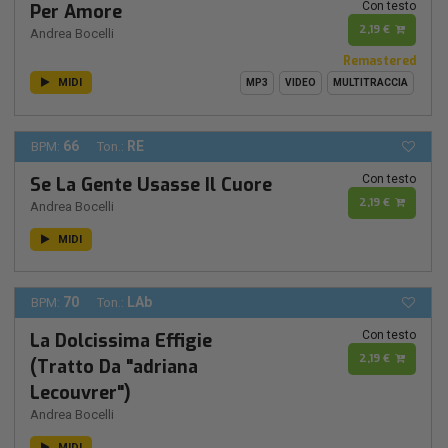
Con testo
Per Amore
2,19 €
Andrea Bocelli
Remastered
MIDI
MP3
VIDEO
MULTITRACCIA
66
RE
BPM:
Ton.:
Con testo
Se La Gente Usasse Il Cuore
2,19 €
Andrea Bocelli
MIDI
70
LAb
BPM:
Ton.:
Con testo
La Dolcissima Effigie
2,19 €
(Tratto Da "adriana
Lecouvrer")
Andrea Bocelli
MIDI