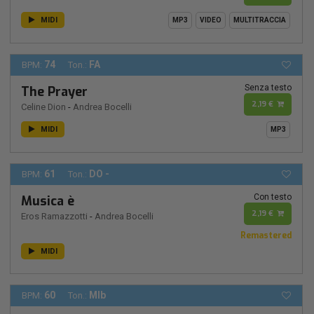
MIDI
MP3
VIDEO
MULTITRACCIA
74
FA
BPM:
Ton.:
Senza testo
The Prayer
2,19 €
Celine Dion
-
Andrea Bocelli
MIDI
MP3
61
DO -
BPM:
Ton.:
Con testo
Musica è
2,19 €
Eros Ramazzotti
-
Andrea Bocelli
Remastered
MIDI
60
MIb
BPM:
Ton.: