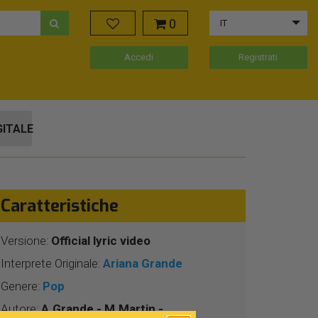
0
IT
Accedi
Registrati
GITALE
Caratteristiche
Versione:
Official lyric video
Interprete Originale:
Ariana Grande
Genere:
Pop
Autore:
A.Grande - M.Martin -