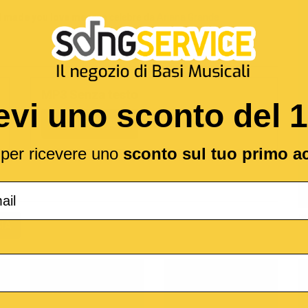
 I made you love me
reso celebre da
Ariana Grande
MP3 Senza testo
evi uno sconto del 
1,89 €
l per ricevere uno
sconto sul tuo primo a
(*
IA
o
M-Live
Medley