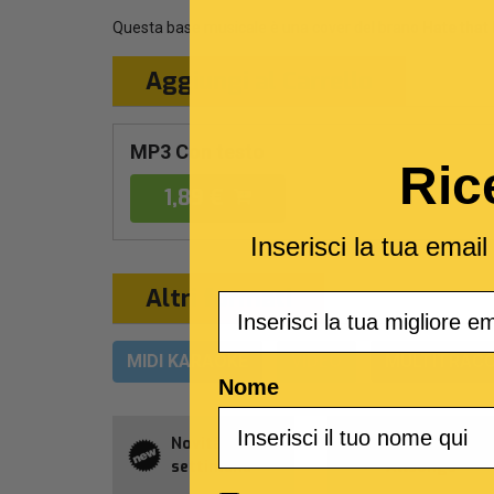
Questa base musicale è una cover del brano
Hate that
Aggiungi al Carrello
MP3 Con testo
Ric
1,89 €
Inserisci la tua emai
Altri formati
Email
MIDI KARAOKE
VIDEO
MULTITRACC
Nome
Novità della
Abbonament
settimana
Allsongs