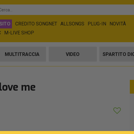
SITO
CREDITO SONGNET
ALLSONGS
PLUG-IN
NOVITÀ
C
M-LIVE SHOP
MULTITRACCIA
VIDEO
SPARTITO DI
 love me