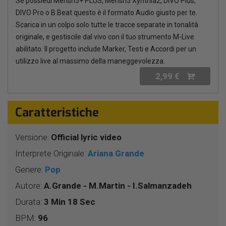
Se possiedi Merish5+ PLUS, Merish5 Xynthia2, DIVO Plus,
DIVO Pro o B.Beat questo è il formato Audio giusto per te.
Scarica in un colpo solo tutte le tracce separate in tonalità
originale, e gestiscile dal vivo con il tuo strumento M-Live
abilitato. Il progetto include Marker, Testi e Accordi per un
utilizzo live al massimo della maneggevolezza.
2,99 €
Caratteristiche
Versione:
Official lyric video
Interprete Originale:
Ariana Grande
Genere:
Pop
Autore:
A.Grande - M.Martin - I.Salmanzadeh
Durata:
3 Min 18 Sec
BPM:
96