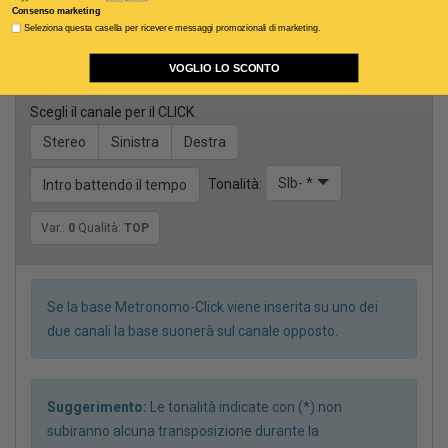
Consenso marketing
Voce guida femminile
Seleziona questa casella per ricevere messaggi promozionali di marketing.
VOGLIO LO SCONTO
Opzioni
Scegli il canale per il CLICK
Stereo
Sinistra
Destra
SIb- *
Tonalità:
Intro battendo il tempo
Var.:
0
Qualità:
TOP
Se la base Metronomo-Click viene inserita su uno dei
due canali la base suonerà sul canale opposto.
Suggerimento:
Le tonalità indicate con (*) non
subiranno alcuna transposizione durante la