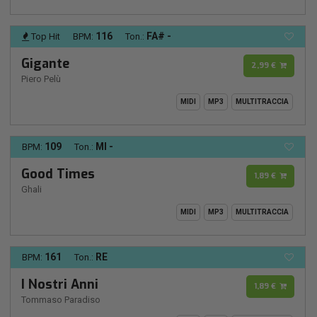
116
FA# -
Top Hit
BPM:
Ton.:
Gigante
2,99 €
Piero Pelù
MIDI
MP3
MULTITRACCIA
109
MI -
BPM:
Ton.:
Good Times
1,89 €
Ghali
MIDI
MP3
MULTITRACCIA
161
RE
BPM:
Ton.:
I Nostri Anni
1,89 €
Tommaso Paradiso