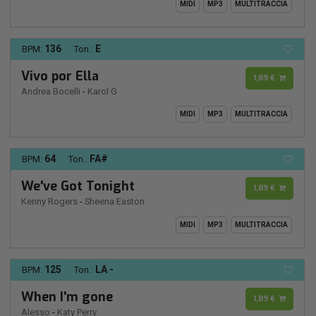
MIDI
MP3
MULTITRACCIA
136
E
BPM:
Ton.:
Vivo por Ella
1,89 €
Andrea Bocelli
-
Karol G
MIDI
MP3
MULTITRACCIA
64
FA#
BPM:
Ton.:
We've Got Tonight
1,89 €
Kenny Rogers
-
Sheena Easton
MIDI
MP3
MULTITRACCIA
125
LA -
BPM:
Ton.:
When I'm gone
1,89 €
Alesso
-
Katy Perry