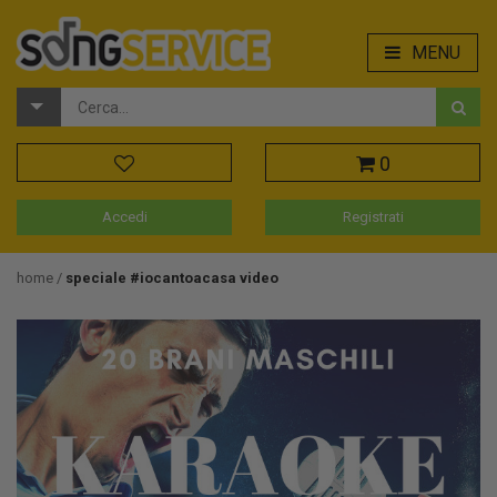
MENU
0
Accedi
Registrati
home
speciale #iocantoacasa video