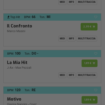
MIDI
MP3
MULTITRACCIA
66
MI
Top Hit
BPM:
Ton.:
Il Confronto
2,99 €
Marco Masini
MIDI
MP3
MULTITRACCIA
100
DO -
BPM:
Ton.:
La Mia Hit
1,89 €
J-Ax
-
Max Pezzali
MIDI
MP3
MULTITRACCIA
120
RE
BPM:
Ton.:
Motivo
1,89 €
Gianna Nannini
-
Coez