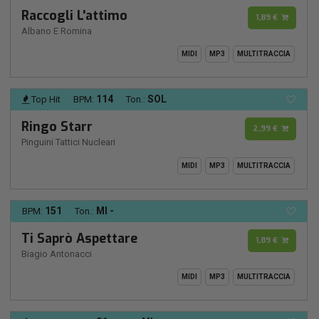
Raccogli L'attimo
1,89 €
Albano E Romina
MIDI
MP3
MULTITRACCIA
114
SOL
Top Hit
BPM:
Ton.:
Ringo Starr
2,99 €
Pinguini Tattici Nucleari
MIDI
MP3
MULTITRACCIA
151
MI -
BPM:
Ton.:
Ti Saprò Aspettare
1,89 €
Biagio Antonacci
MIDI
MP3
MULTITRACCIA