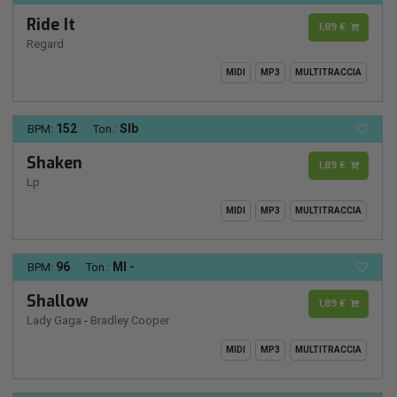
Ride It
1,89 €
Regard
MIDI
MP3
MULTITRACCIA
152
SIb
BPM:
Ton.:
Shaken
1,89 €
Lp
MIDI
MP3
MULTITRACCIA
96
MI -
BPM:
Ton.:
Shallow
1,89 €
Lady Gaga
-
Bradley Cooper
MIDI
MP3
MULTITRACCIA