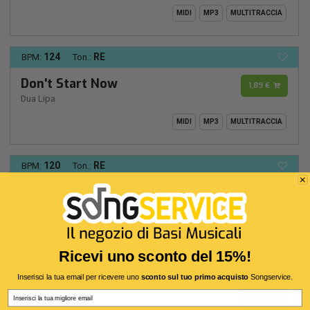
MIDI
MP3
MULTITRACCIA
124
RE
BPM:
Ton.:
Don't Start Now
1,89 €
Dua Lipa
MIDI
MP3
MULTITRACCIA
120
RE
BPM:
Ton.:
Everything I Wanted
1,89 €
Billie Eilish
MIDI
MP3
MULTITRACCIA
Ricevi uno sconto del 15%!
91
LA
BPM:
Ton.:
Inserisci la tua email per ricevere uno
sconto sul tuo primo acquisto
Songservice.
Email
I Told You
1,89 €