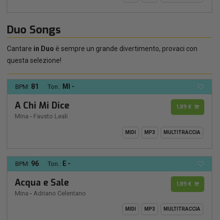
Duo Songs
Cantare
in Duo
è sempre un grande divertimento, provaci con
questa selezione!
81
MI -
BPM:
Ton.:
A Chi Mi Dice
1,89 €
Mina
-
Fausto Leali
MIDI
MP3
MULTITRACCIA
96
E -
BPM:
Ton.:
Acqua e Sale
1,89 €
Mina
-
Adriano Celentano
MIDI
MP3
MULTITRACCIA