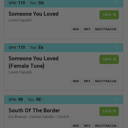
110
Db
BPM:
Ton.:
Someone You Loved
1,89 €
Lewis Capaldi
MIDI
MP3
MULTITRACCIA
110
Eb
BPM:
Ton.:
Someone You Loved
1,89 €
(Female Tune)
Lewis Capaldi
MIDI
MP3
MULTITRACCIA
98
RE -
BPM:
Ton.:
South Of The Border
1,89 €
Ed Sheeran
-
Camila Cabello
-
Cardi B
MIDI
MP3
MULTITRACCIA