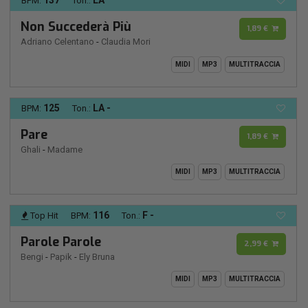
137
LA
BPM:
Ton.:
Non Succederà Più
1,89 €
Adriano Celentano
-
Claudia Mori
MIDI
MP3
MULTITRACCIA
125
LA -
BPM:
Ton.:
Pare
1,89 €
Ghali
-
Madame
MIDI
MP3
MULTITRACCIA
116
F -
Top Hit
BPM:
Ton.:
Parole Parole
2,99 €
Bengi
-
Papik
-
Ely Bruna
MIDI
MP3
MULTITRACCIA