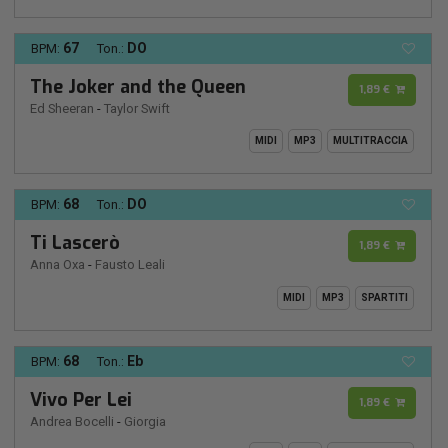
67
DO
BPM:
Ton.:
The Joker and the Queen
1,89 €
Ed Sheeran
-
Taylor Swift
MIDI
MP3
MULTITRACCIA
68
DO
BPM:
Ton.:
Ti Lascerò
1,89 €
Anna Oxa
-
Fausto Leali
MIDI
MP3
SPARTITI
68
Eb
BPM:
Ton.:
Vivo Per Lei
1,89 €
Andrea Bocelli
-
Giorgia