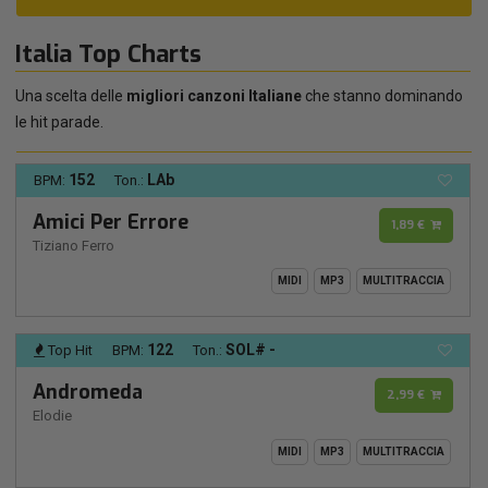
Italia Top Charts
Una scelta delle
migliori canzoni Italiane
che stanno dominando
le hit parade.
152
LAb
BPM:
Ton.:
Amici Per Errore
1,89 €
Tiziano Ferro
MIDI
MP3
MULTITRACCIA
122
SOL# -
Top Hit
BPM:
Ton.:
Andromeda
2,99 €
Elodie
MIDI
MP3
MULTITRACCIA