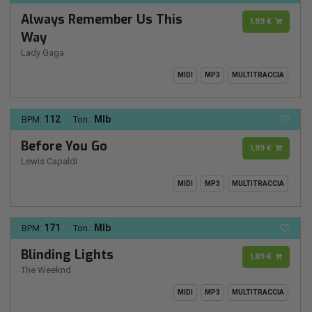
Always Remember Us This
1,89 €
Way
Lady Gaga
MIDI
MP3
MULTITRACCIA
112
MIb
BPM:
Ton.:
Before You Go
1,89 €
Lewis Capaldi
MIDI
MP3
MULTITRACCIA
171
MIb
BPM:
Ton.:
Blinding Lights
1,89 €
The Weeknd
MIDI
MP3
MULTITRACCIA