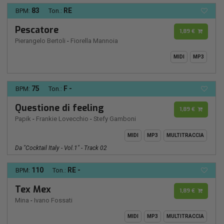
83
RE
BPM:
Ton.:
Pescatore
1,89 €
Pierangelo Bertoli
-
Fiorella Mannoia
MIDI
MP3
75
F -
BPM:
Ton.:
Questione di feeling
1,89 €
Papik
-
Frankie Lovecchio
-
Stefy Gamboni
MIDI
MP3
MULTITRACCIA
Da "Cocktail Italy - Vol.1" - Track 02
110
RE -
BPM:
Ton.:
Tex Mex
1,89 €
Mina
-
Ivano Fossati
MIDI
MP3
MULTITRACCIA