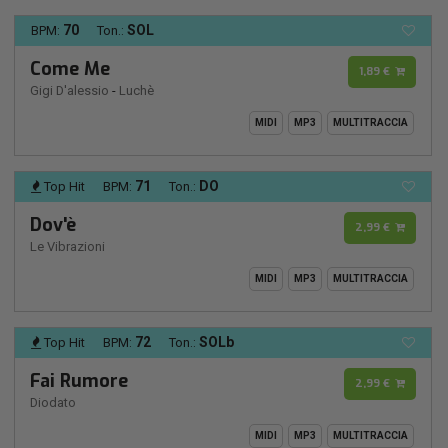
70
SOL
BPM:
Ton.:
Come Me
1,89 €
Gigi D'alessio
-
Luchè
MIDI
MP3
MULTITRACCIA
71
DO
Top Hit
BPM:
Ton.:
Dov'è
2,99 €
Le Vibrazioni
MIDI
MP3
MULTITRACCIA
72
SOLb
Top Hit
BPM:
Ton.:
Fai Rumore
2,99 €
Diodato
MIDI
MP3
MULTITRACCIA