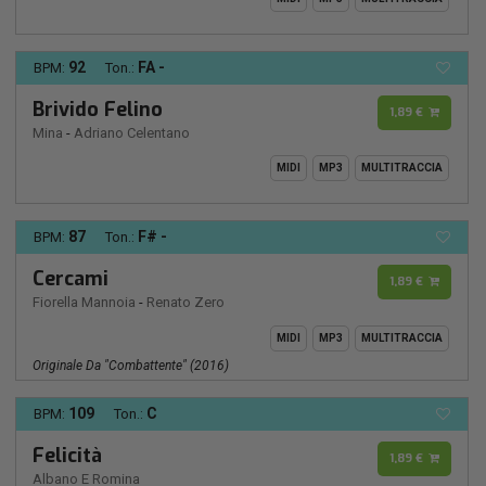
92
FA -
BPM:
Ton.:
Brivido Felino
1,89 €
Mina
-
Adriano Celentano
MIDI
MP3
MULTITRACCIA
87
F# -
BPM:
Ton.:
Cercami
1,89 €
Fiorella Mannoia
-
Renato Zero
MIDI
MP3
MULTITRACCIA
Originale Da "combattente" (2016)
109
C
BPM:
Ton.:
Felicità
1,89 €
Albano E Romina