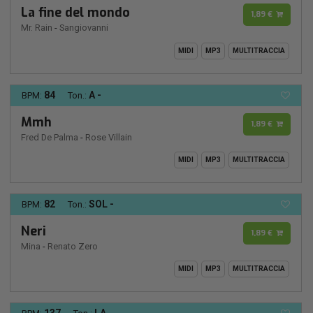
La fine del mondo
1,89 €
Mr. Rain
-
Sangiovanni
MIDI
MP3
MULTITRACCIA
84
A -
BPM:
Ton.:
Mmh
1,89 €
Fred De Palma
-
Rose Villain
MIDI
MP3
MULTITRACCIA
82
SOL -
BPM:
Ton.:
Neri
1,89 €
Mina
-
Renato Zero
MIDI
MP3
MULTITRACCIA