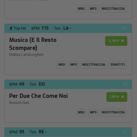
MIDI
MP3
MULTITRACCIA
115
LA -
Top Hit
BPM:
Ton.:
Musica (E Il Resto
2,99 €
Scompare)
Elettra Lamborghini
MIDI
MP3
MULTITRACCIA
SPARTITI
69
DO
BPM:
Ton.:
Per Due Che Come Noi
1,89 €
Brunori Sas
MIDI
MP3
MULTITRACCIA
93
RE -
BPM:
Ton.: