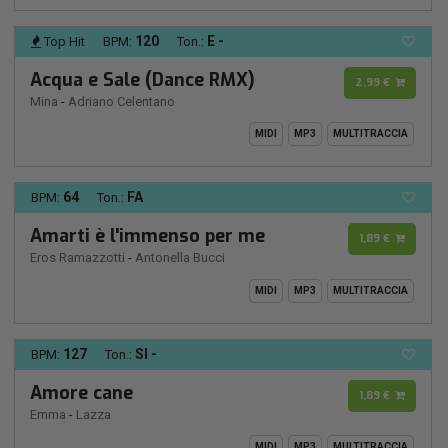
120
E -
Top Hit
BPM:
Ton.:
Acqua e Sale (Dance RMX)
2,99 €
Mina
-
Adriano Celentano
MIDI
MP3
MULTITRACCIA
64
FA
BPM:
Ton.:
Amarti è l'immenso per me
1,89 €
Eros Ramazzotti
-
Antonella Bucci
MIDI
MP3
MULTITRACCIA
127
SI -
BPM:
Ton.:
Amore cane
1,89 €
Emma
-
Lazza
MIDI
MP3
MULTITRACCIA