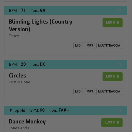
171
G#
BPM:
Ton.:
Blinding Lights (Country
1,89 €
Version)
Tebey
MIDI
MP3
MULTITRACCIA
120
DO
BPM:
Ton.:
Circles
1,89 €
Post Malone
MIDI
MP3
MULTITRACCIA
98
FA# -
Top Hit
BPM:
Ton.:
Dance Monkey
2,99 €
Tones And I