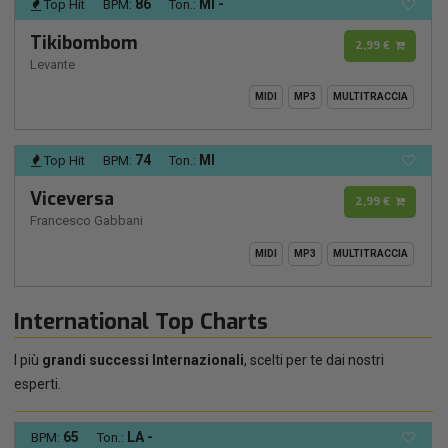
86
MI -
Top Hit
BPM:
Ton.:
Tikibombom
2,99 €
Levante
MIDI
MP3
MULTITRACCIA
74
MI
Top Hit
BPM:
Ton.:
Viceversa
2,99 €
Francesco Gabbani
MIDI
MP3
MULTITRACCIA
International Top Charts
I più
grandi successi Internazionali
, scelti per te dai nostri
esperti.
65
LA -
BPM:
Ton.: