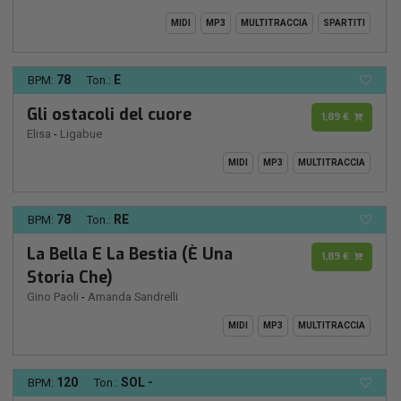
MIDI
MP3
MULTITRACCIA
SPARTITI
78
E
BPM:
Ton.:
Gli ostacoli del cuore
1,89 €
Elisa
-
Ligabue
MIDI
MP3
MULTITRACCIA
78
RE
BPM:
Ton.:
La Bella E La Bestia (È Una
1,89 €
Storia Che)
Gino Paoli
-
Amanda Sandrelli
MIDI
MP3
MULTITRACCIA
120
SOL -
BPM:
Ton.: