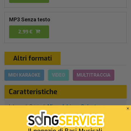
MP3 Senza testo
2,99 €
Altri formati
MIDI KARAOKE
VIDEO
MULTITRACCIA
Caratteristiche
Interpreti Originali:
Mina
Adriano Celentano
-
Genere:
Dance
Autore:
G.Donzelli - V.Leomporro