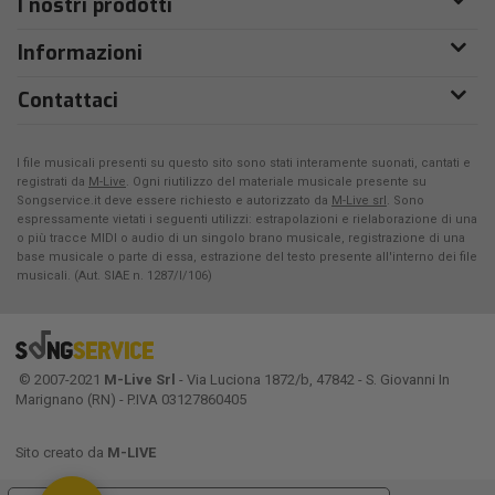
I nostri prodotti
Informazioni
Contattaci
I file musicali presenti su questo sito sono stati interamente suonati, cantati e
registrati da
M-Live
. Ogni riutilizzo del materiale musicale presente su
Songservice.it deve essere richiesto e autorizzato da
M-Live srl
. Sono
espressamente vietati i seguenti utilizzi: estrapolazioni e rielaborazione di una
o più tracce MIDI o audio di un singolo brano musicale, registrazione di una
base musicale o parte di essa, estrazione del testo presente all'interno dei file
musicali. (Aut. SIAE n. 1287/I/106)
© 2007-2021
M-Live Srl
- Via Luciona 1872/b, 47842 - S. Giovanni In
Marignano (RN) - P.IVA 03127860405
Sito creato da
M-LIVE