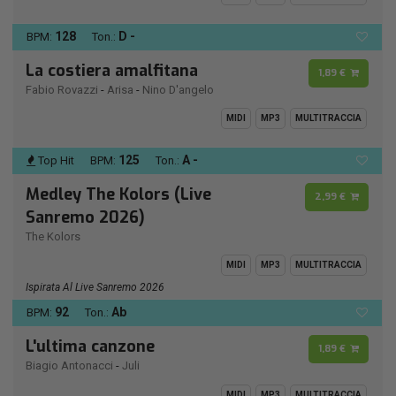
128
D -
BPM:
Ton.:
La costiera amalfitana
1,89 €
Fabio Rovazzi
-
Arisa
-
Nino D'angelo
MIDI
MP3
MULTITRACCIA
125
A -
Top Hit
BPM:
Ton.:
Medley The Kolors (Live
2,99 €
Sanremo 2026)
The Kolors
MIDI
MP3
MULTITRACCIA
Ispirata Al Live Sanremo 2026
92
Ab
BPM:
Ton.:
L'ultima canzone
1,89 €
Biagio Antonacci
-
Juli
MIDI
MP3
MULTITRACCIA