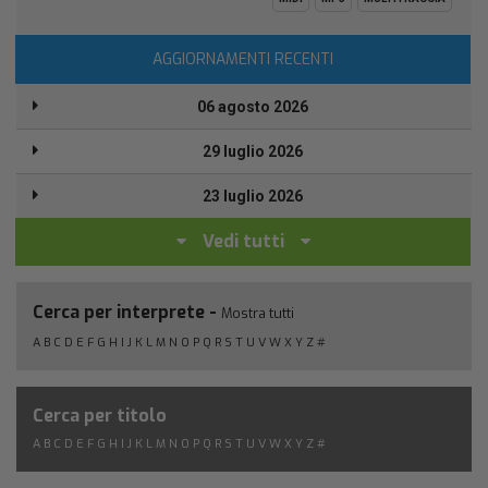
AGGIORNAMENTI RECENTI
06 agosto 2026
29 luglio 2026
23 luglio 2026
Vedi tutti
Cerca per interprete -
Mostra tutti
A
B
C
D
E
F
G
H
I
J
K
L
M
N
O
P
Q
R
S
T
U
V
W
X
Y
Z
#
Cerca per titolo
A
B
C
D
E
F
G
H
I
J
K
L
M
N
O
P
Q
R
S
T
U
V
W
X
Y
Z
#