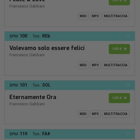
1,89 €
Francesco Gabbani
MIDI
MP3
MULTITRACCIA
100
REb
BPM:
Ton.:
Volevamo solo essere felici
1,89 €
Francesco Gabbani
MIDI
MP3
MULTITRACCIA
101
SOL
BPM:
Ton.:
Eternamente Ora
1,89 €
Francesco Gabbani
MIDI
MP3
MULTITRACCIA
119
FA#
BPM:
Ton.: