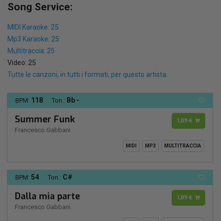
Song Service:
MIDI Karaoke: 25
Mp3 Karaoke: 25
Multitraccia: 25
Video: 25
Tutte le canzoni, in tutti i formati, per questo artista.
118
Bb -
BPM:
Ton.:
Summer Funk
1,89 €
Francesco Gabbani
MIDI
MP3
MULTITRACCIA
54
C#
BPM:
Ton.:
Dalla mia parte
1,89 €
Francesco Gabbani