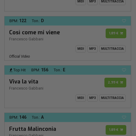
MIDI
MP3
MULTITRACCIA
122
D
BPM:
Ton.:
Così come mi viene
1,89 €
Francesco Gabbani
MIDI
MP3
MULTITRACCIA
Official Video
156
E
Top Hit
BPM:
Ton.:
Viva la vita
2,99 €
Francesco Gabbani
MIDI
MP3
MULTITRACCIA
146
A
BPM:
Ton.:
Frutta Malinconia
1,89 €
Francesco Gabbani