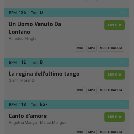
126
D
BPM:
Ton.:
Un Uomo Venuto Da
1,89 €
Lontano
Amedeo Minghi
MIDI
MP3
MULTITRACCIA
112
B
BPM:
Ton.:
La regina dell'ultimo tango
1,89 €
Gianni Morandi
MIDI
MP3
MULTITRACCIA
118
Eb -
BPM:
Ton.:
Canto d'amore
1,89 €
Angelina Mango
-
Marco Mengoni
MIDI
MP3
MULTITRACCIA