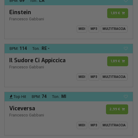
69
LA
BPM:
Ton.:
Einstein
1,89 €
Francesco Gabbani
MIDI
MP3
MULTITRACCIA
114
RE -
BPM:
Ton.:
Il Sudore Ci Appiccica
1,89 €
Francesco Gabbani
MIDI
MP3
MULTITRACCIA
74
MI
Top Hit
BPM:
Ton.:
Viceversa
2,99 €
Francesco Gabbani
MIDI
MP3
MULTITRACCIA