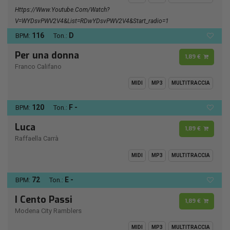
Https://www.youtube.com/watch?
V=wYDsvPWV2V4&list=RDwYDsvPWV2V4&start_radio=1
116
D
BPM:
Ton.:
Per una donna
1,89 €
Franco Califano
MIDI
MP3
MULTITRACCIA
120
F -
BPM:
Ton.:
Luca
1,89 €
Raffaella Carrà
MIDI
MP3
MULTITRACCIA
72
E -
BPM:
Ton.:
I Cento Passi
1,89 €
Modena City Ramblers
MIDI
MP3
MULTITRACCIA