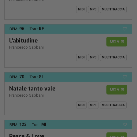
MIDI
MP3
MULTITRACCIA
96
RE
BPM:
Ton.:
L'abitudine
1,89 €
Francesco Gabbani
MIDI
MP3
MULTITRACCIA
70
SI
BPM:
Ton.:
Natale tanto vale
1,89 €
Francesco Gabbani
MIDI
MP3
MULTITRACCIA
123
MI
BPM:
Ton.:
Peace & Love