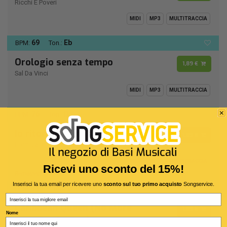
Ricchi E Poveri
MIDI
MP3
MULTITRACCIA
69
Eb
BPM:
Ton.:
Orologio senza tempo
1,89 €
Sal Da Vinci
MIDI
MP3
MULTITRACCIA
76
D -
BPM:
Ton.:
Io ritorno solo
1,89 €
Formula 3
MIDI
MP3
MULTITRACCIA
Ricevi uno sconto del 15%!
Remastering 1990
Inserisci la tua email per ricevere uno
sconto sul tuo primo acquisto
Songservice.
115
D -
BPM:
Ton.:
Email
Caribbean Queen (No More
1,89 €
Nome
Love On the Run)