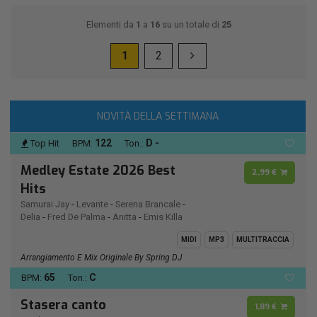
Elementi da
1
a
16
su un totale di
25
1
2
NOVITÀ DELLA SETTIMANA
122
D -
Top Hit
BPM:
Ton.:
Medley Estate 2026 Best
2,99 €
Hits
Samurai Jay
-
Levante
-
Serena Brancale
-
Delia
-
Fred De Palma
-
Anitta
-
Emis Killa
MIDI
MP3
MULTITRACCIA
Arrangiamento E Mix Originale By Spring DJ
65
C
BPM:
Ton.:
Stasera canto
1,89 €