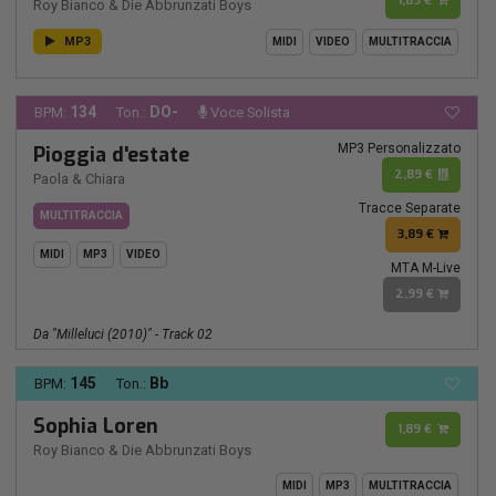
1,89 €
Roy Bianco & Die Abbrunzati Boys
MP3
MIDI
VIDEO
MULTITRACCIA
134
DO-
BPM:
Ton.:
Voce Solista
MP3 Personalizzato
Pioggia d'estate
2,89 €
Paola & Chiara
Tracce Separate
MULTITRACCIA
3,89 €
MIDI
MP3
VIDEO
MTA M-Live
2,99 €
Da "Milleluci (2010)" - Track 02
145
Bb
BPM:
Ton.:
Sophia Loren
1,89 €
Roy Bianco & Die Abbrunzati Boys
MIDI
MP3
MULTITRACCIA