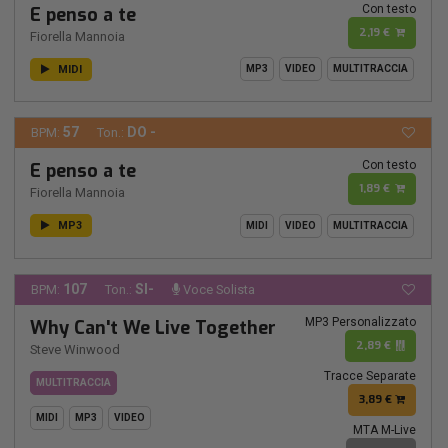
Con testo
E penso a te
2,19 €
Fiorella Mannoia
MIDI
MP3
VIDEO
MULTITRACCIA
57
DO -
BPM:
Ton.:
Con testo
E penso a te
1,89 €
Fiorella Mannoia
MP3
MIDI
VIDEO
MULTITRACCIA
107
SI-
BPM:
Ton.:
Voce Solista
MP3 Personalizzato
Why Can't We Live Together
2,89 €
Steve Winwood
Tracce Separate
MULTITRACCIA
3,89 €
MIDI
MP3
VIDEO
MTA M-Live