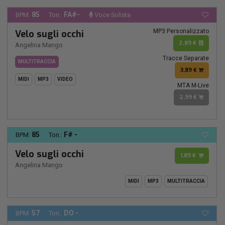
85
FA#-
BPM:
Ton.:
Voce Solista
MP3 Personalizzato
Velo sugli occhi
2,89 €
Angelina Mango
Tracce Separate
MULTITRACCIA
3,89 €
MIDI
MP3
VIDEO
MTA M-Live
2,99 €
85
F# -
BPM:
Ton.:
Velo sugli occhi
1,89 €
Angelina Mango
MIDI
MP3
MULTITRACCIA
57
DO -
BPM:
Ton.: