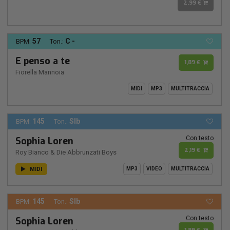
2,99 €
57
C -
BPM:
Ton.:
E penso a te
1,89 €
Fiorella Mannoia
MIDI
MP3
MULTITRACCIA
145
SIb
BPM:
Ton.:
Con testo
Sophia Loren
2,19 €
Roy Bianco & Die Abbrunzati Boys
MIDI
MP3
VIDEO
MULTITRACCIA
145
SIb
BPM:
Ton.:
Con testo
Sophia Loren