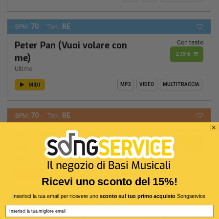
70
RE
BPM:
Ton.:
Con testo
Peter Pan (Vuoi volare con
2,19 €
me)
Ultimo
MIDI
MP3
VIDEO
MULTITRACCIA
70
RE
BPM:
Ton.:
Con testo
Peter Pan (Vuoi volare con
1,89 €
me)
Ultimo
MP3
MIDI
VIDEO
MULTITRACCIA
Ricevi uno sconto del 15%!
Inserisci la tua email per ricevere uno
sconto sul tuo primo acquisto
Songservice.
120
DO#
BPM:
Ton.:
Voce Solista
Email