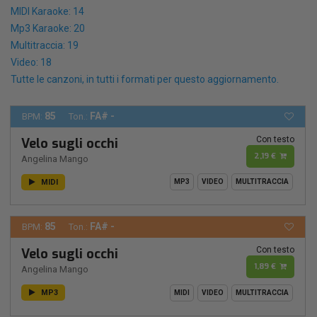
MIDI Karaoke: 14
Mp3 Karaoke: 20
Multitraccia: 19
Video: 18
Tutte le canzoni, in tutti i formati per questo aggiornamento.
85
FA# -
BPM:
Ton.:
Con testo
Velo sugli occhi
2,19 €
Angelina Mango
MIDI
MP3
VIDEO
MULTITRACCIA
85
FA# -
BPM:
Ton.:
Con testo
Velo sugli occhi
1,89 €
Angelina Mango
MP3
MIDI
VIDEO
MULTITRACCIA