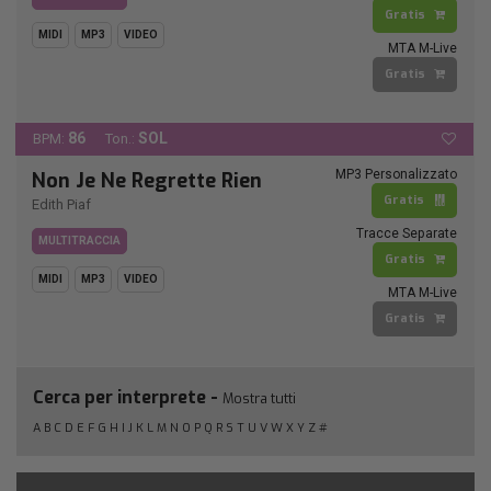
Gratis
MIDI
MP3
VIDEO
MTA M-Live
Gratis
86
SOL
BPM:
Ton.:
MP3 Personalizzato
Non Je Ne Regrette Rien
Gratis
Edith Piaf
Tracce Separate
MULTITRACCIA
Gratis
MIDI
MP3
VIDEO
MTA M-Live
Gratis
Cerca per interprete -
Mostra tutti
A
B
C
D
E
F
G
H
I
J
K
L
M
N
O
P
Q
R
S
T
U
V
W
X
Y
Z
#