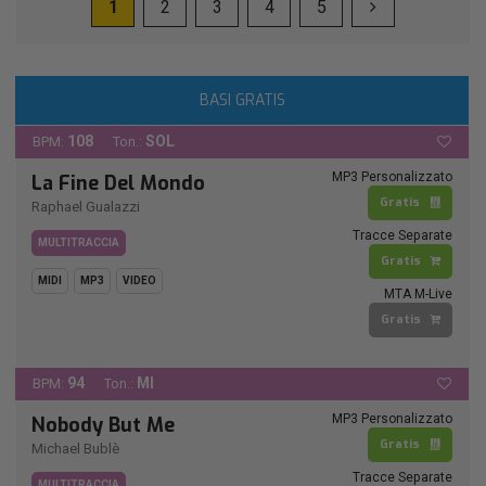
1
2
3
4
5
BASI GRATIS
108
SOL
BPM:
Ton.:
MP3 Personalizzato
La Fine Del Mondo
Gratis
Raphael Gualazzi
Tracce Separate
MULTITRACCIA
Gratis
MIDI
MP3
VIDEO
MTA M-Live
Gratis
94
MI
BPM:
Ton.:
MP3 Personalizzato
Nobody But Me
Gratis
Michael Bublè
Tracce Separate
MULTITRACCIA