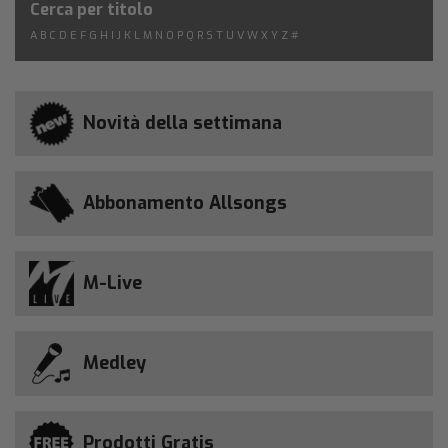
Cerca per titolo
A
B
C
D
E
F
G
H
I
J
K
L
M
N
O
P
Q
R
S
T
U
V
W
X
Y
Z
#
Novità della settimana
Abbonamento Allsongs
M-Live
Medley
Prodotti Gratis