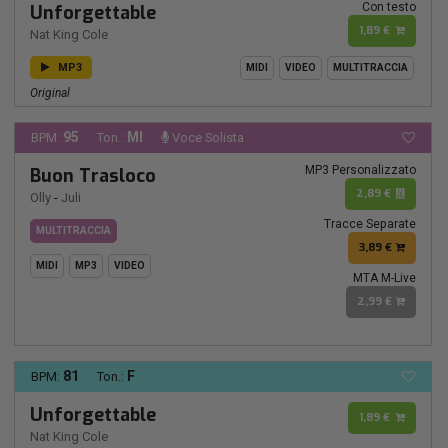
Con testo
Unforgettable
1,89 €
Nat King Cole
MP3
MIDI
VIDEO
MULTITRACCIA
Original
95
MI
BPM:
Ton.:
Voce Solista
MP3 Personalizzato
Buon Trasloco
2,89 €
Olly
-
Juli
Tracce Separate
MULTITRACCIA
3,89 €
MIDI
MP3
VIDEO
MTA M-Live
2,99 €
81
F
BPM:
Ton.:
Unforgettable
1,89 €
Nat King Cole