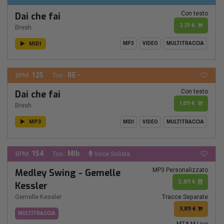
Con testo
Dai che fai
2,19 €
Bresh
MIDI
MP3
VIDEO
MULTITRACCIA
125
RE -
BPM:
Ton.:
Con testo
Dai che fai
1,89 €
Bresh
MP3
MIDI
VIDEO
MULTITRACCIA
154
MIb
BPM:
Ton.:
Voce Solista
MP3 Personalizzato
Medley Swing - Gemelle
2,89 €
Kessler
Gemelle Kessler
Tracce Separate
3,89 €
MULTITRACCIA
MTA M-Live