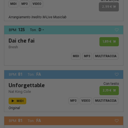
MIDI
MP3
VIDEO
2,99 €
Arrangiamento Inedito M-Live Musiclab
125
D -
BPM:
Ton.:
Dai che fai
1,89 €
Bresh
MIDI
MP3
MULTITRACCIA
81
FA
BPM:
Ton.:
Con testo
Unforgettable
2,19 €
Nat King Cole
MIDI
MP3
VIDEO
MULTITRACCIA
Original
81
FA
BPM:
Ton.: