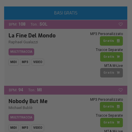
BASI GRATIS
108
SOL
BPM:
Ton.:
MP3 Personalizzato
La Fine Del Mondo
Gratis
Raphael Gualazzi
Tracce Separate
MULTITRACCIA
Gratis
MIDI
MP3
VIDEO
MTA M-Live
Gratis
94
MI
BPM:
Ton.:
MP3 Personalizzato
Nobody But Me
Gratis
Michael Bublè
Tracce Separate
MULTITRACCIA
Gratis
MIDI
MP3
VIDEO
MTA M-Live