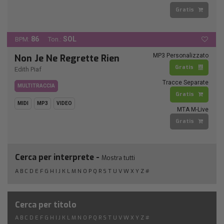
Gratis
86
SOL
BPM:
Ton.:
MP3 Personalizzato
Non Je Ne Regrette Rien
Gratis
Edith Piaf
Tracce Separate
MULTITRACCIA
Gratis
MIDI
MP3
VIDEO
MTA M-Live
Gratis
Cerca per interprete -
Mostra tutti
A
B
C
D
E
F
G
H
I
J
K
L
M
N
O
P
Q
R
S
T
U
V
W
X
Y
Z
#
Cerca per titolo
A
B
C
D
E
F
G
H
I
J
K
L
M
N
O
P
Q
R
S
T
U
V
W
X
Y
Z
#