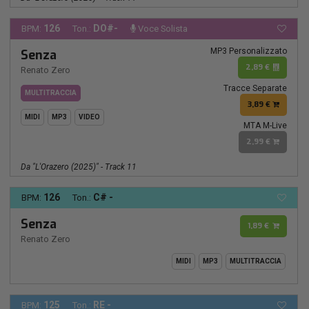
126
DO#-
BPM:
Ton.:
Voce Solista
MP3 Personalizzato
Senza
2,89 €
Renato Zero
Tracce Separate
MULTITRACCIA
3,89 €
MIDI
MP3
VIDEO
MTA M-Live
2,99 €
Da "L'Orazero (2025)" - Track 11
126
C# -
BPM:
Ton.:
Senza
1,89 €
Renato Zero
MIDI
MP3
MULTITRACCIA
125
RE -
BPM:
Ton.: