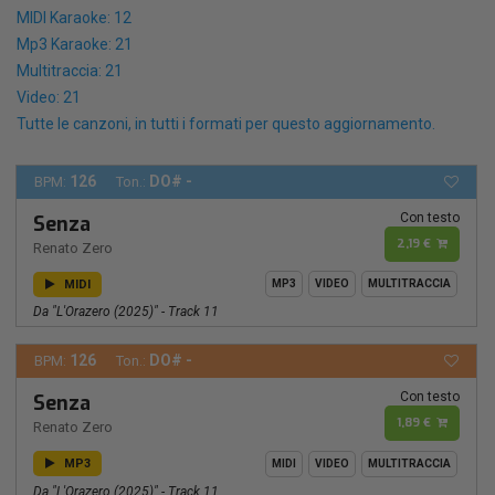
MIDI Karaoke: 12
Mp3 Karaoke: 21
Multitraccia: 21
Video: 21
Tutte le canzoni, in tutti i formati per questo aggiornamento.
126
DO# -
BPM:
Ton.:
Con testo
Senza
2,19 €
Renato Zero
MIDI
MP3
VIDEO
MULTITRACCIA
Da "L'Orazero (2025)" - Track 11
126
DO# -
BPM:
Ton.:
Con testo
Senza
1,89 €
Renato Zero
MP3
MIDI
VIDEO
MULTITRACCIA
Da "L'Orazero (2025)" - Track 11