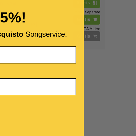
Gratis
Edith Piaf
15%!
Tracce Separate
MULTITRACCIA
Gratis
MIDI
MP3
VIDEO
MTA M-Live
cquisto
Songservice.
Gratis