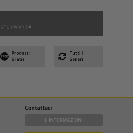
S
T
U
V
W
X
Y
Z
#
Prodotti
Tutti i
Gratis
Generi
Contattaci
INFORMAZIONI