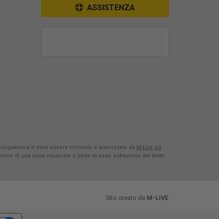
ASSISTENZA
Songservice.it deve essere richiesto e autorizzato da
M-Live srl
.
azione di una base musicale o parte di essa, estrazione del testo
Sito creato da
M-LIVE