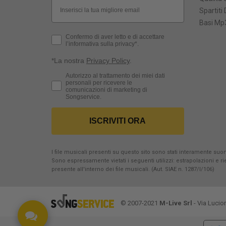
Email
Spartiti 
Basi Mp3
Privacy Policy
Confermo di aver letto e di accettare
l’informativa sulla privacy*.
*La nostra
Privacy Policy
.
Consenso Marketing
Autorizzo al trattamento dei miei dati
personali per ricevere le
comunicazioni di marketing di
Songservice.
ISCRIVITI ORA
I file musicali presenti su questo sito sono stati interamente suona
Sono espressamente vietati i seguenti utilizzi: estrapolazioni e 
presente all'interno dei file musicali. (Aut. SIAE n. 1287/I/106)
© 2007-2021
M-Live Srl
- Via Lucio