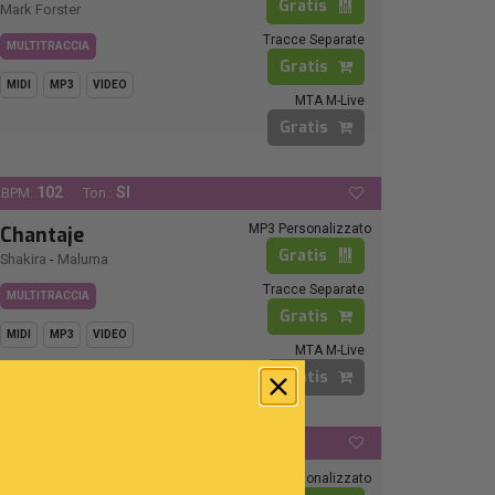
Gratis
Mark Forster
Tracce Separate
MULTITRACCIA
Gratis
MIDI
MP3
VIDEO
MTA M-Live
Gratis
102
SI
BPM:
Ton.:
MP3 Personalizzato
Chantaje
Gratis
Shakira
-
Maluma
Tracce Separate
MULTITRACCIA
Gratis
MIDI
MP3
VIDEO
MTA M-Live
Gratis
86
SOL
BPM:
Ton.:
MP3 Personalizzato
Non Je Ne Regrette Rien