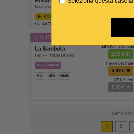
Ancora (Live)
Seleziona questa casella
2,99 €
Fausto Leali
MIDI
MP3
VIDEO
MULTITRACCIA
Live Rai TV
135
SOL-
BPM:
Ton.:
Voce Solista
MP3 Personalizzat
La Bambola
2,89 €
Papik
-
Patrizia Liberati
Tracce Separate
MULTITRACCIA
3,89 €
MIDI
MP3
VIDEO
MTA M-Live
2,99 €
Elementi da
1
2