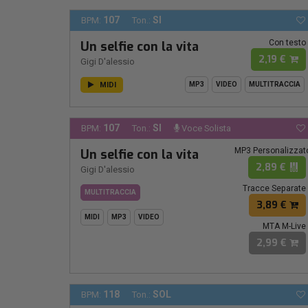
107
SI
BPM:
Ton.:
Con testo
Un selfie con la vita
2,19 €
Gigi D'alessio
MIDI
MP3
VIDEO
MULTITRACCIA
107
SI
BPM:
Ton.:
Voce Solista
MP3 Personalizzat
Un selfie con la vita
2,89 €
Gigi D'alessio
Tracce Separate
MULTITRACCIA
3,89 €
MIDI
MP3
VIDEO
MTA M-Live
2,99 €
118
SOL
BPM:
Ton.: