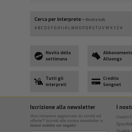
Cerca per interprete -
Mostra tutti
A
B
C
D
E
F
G
H
I
J
K
L
M
N
O
P
Q
R
S
T
U
V
W
X
Y
Z
#
Novità della
Abbonament
settimana
Allsongs
Tutti gli
Credito
interpreti
Songnet
Iscrizione alla newsletter
I nost
Vuoi rimanere aggiornato su novità ed
I nostri 
offerte? Iscriviti alla nostra newsletter e
Specific
ricevi subito un regalo
!
Qualità d