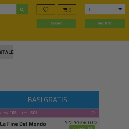
0
IT
Accedi
Registrati
GITALE
BASI GRATIS
108
SOL
BPM:
Ton.:
MP3 Personalizzato
La Fine Del Mondo