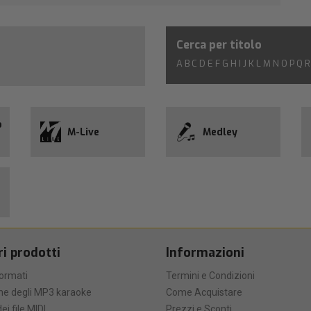
Cerca per titolo
A
B
C
D
E
F
G
H
I
J
K
L
M
N
O
P
Q
R
o
M-Live
Medley
ri prodotti
Informazioni
formati
Termini e Condizioni
he degli MP3 karaoke
Come Acquistare
ei file MIDI
Prezzi e Sconti