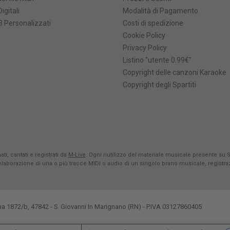
Digitali
Modalità di Pagamento
 Personalizzati
Costi di spedizione
Cookie Policy
Privacy Policy
Listino "utente 0.99€"
Copyright delle canzoni Karaoke
Copyright degli Spartiti
ti, cantati e registrati da
M-Live
. Ogni riutilizzo del materiale musicale presente su 
rielaborazione di una o più tracce MIDI o audio di un singolo brano musicale, registr
na 1872/b, 47842 - S. Giovanni In Marignano (RN) - P.IVA 03127860405