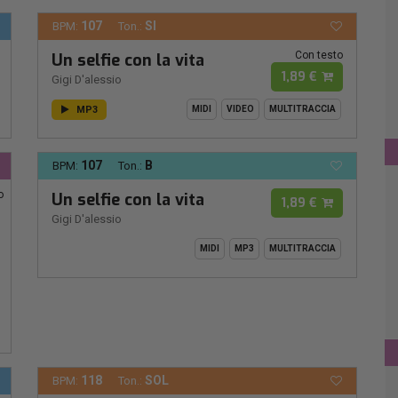
107
SI
BPM:
Ton.:
Con testo
Un selfie con la vita
1,89 €
Gigi D'alessio
MP3
MIDI
VIDEO
MULTITRACCIA
107
B
BPM:
Ton.:
o
Un selfie con la vita
1,89 €
Gigi D'alessio
MIDI
MP3
MULTITRACCIA
118
SOL
BPM:
Ton.: