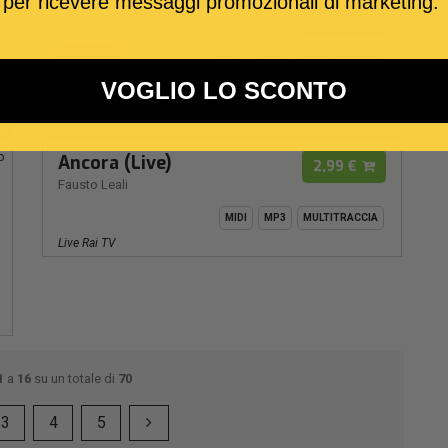
Ancora (Live)
 per ricevere messaggi promozionali di marketing.
2,99 €
Fausto Leali
MP3
MIDI
VIDEO
MULTITRACCIA
Live Rai TV
VOGLIO LO SCONTO
88
E
Top Hit
BPM:
Ton.:
o
Ancora (Live)
2,99 €
Fausto Leali
MIDI
MP3
MULTITRACCIA
Live Rai TV
1
a
16
su un totale di
70
3
4
5