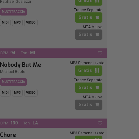
Gratis
Raphael Gualazzi
Tracce Separate
MULTITRACCIA
Gratis
MIDI
MP3
VIDEO
MTA M-Live
Gratis
94
MI
BPM:
Ton.:
MP3 Personalizzato
Nobody But Me
Gratis
Michael Bublè
Tracce Separate
MULTITRACCIA
Gratis
MIDI
MP3
VIDEO
MTA M-Live
Gratis
130
LA
BPM:
Ton.:
MP3 Personalizzato
Chöre