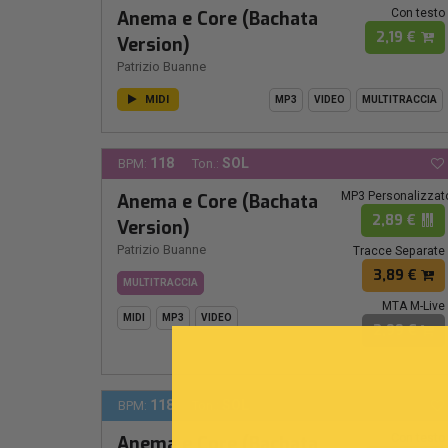
Con testo
Anema e Core (Bachata
2,19 €
Version)
Patrizio Buanne
MIDI
MP3
VIDEO
MULTITRACCIA
118
SOL
BPM:
Ton.:
MP3 Personalizzat
Anema e Core (Bachata
2,89 €
Version)
Patrizio Buanne
Tracce Separate
3,89 €
MULTITRACCIA
MTA M-Live
MIDI
MP3
VIDEO
2,99 €
118
SOL
BPM:
Ton.:
Con testo
Anema e Core (Bachata