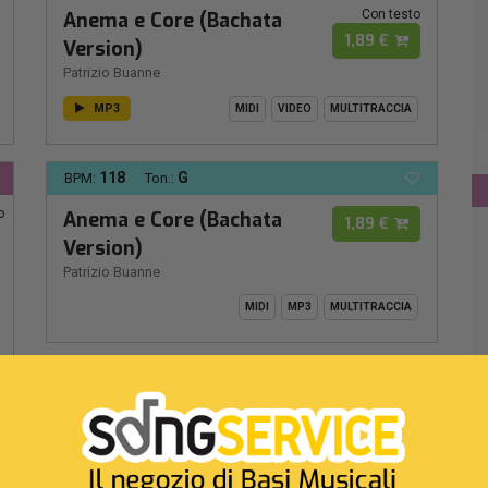
Con testo
Anema e Core (Bachata
1,89 €
Version)
Patrizio Buanne
MP3
MIDI
VIDEO
MULTITRACCIA
118
G
BPM:
Ton.:
o
Anema e Core (Bachata
1,89 €
Version)
Patrizio Buanne
MIDI
MP3
MULTITRACCIA
118
SOL
BPM:
Ton.:
Con testo
Anema e Core (Bachata