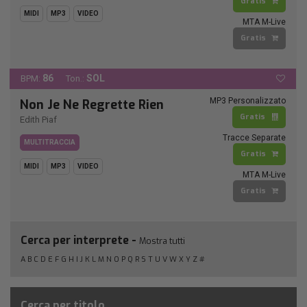
Gratis
MIDI
MP3
VIDEO
MTA M-Live
Gratis
86
SOL
BPM:
Ton.:
MP3 Personalizzato
Non Je Ne Regrette Rien
Gratis
Edith Piaf
Tracce Separate
MULTITRACCIA
Gratis
MIDI
MP3
VIDEO
MTA M-Live
Gratis
Cerca per interprete -
Mostra tutti
A
B
C
D
E
F
G
H
I
J
K
L
M
N
O
P
Q
R
S
T
U
V
W
X
Y
Z
#
Cerca per titolo