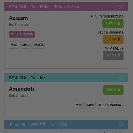
128
MIb-
BPM:
Ton.:
Voce Solista
MP3 Personalizzato
Azizam
2,89 €
Ed Sheeran
Tracce Separate
MULTITRACCIA
3,89 €
MIDI
MP3
VIDEO
MTA M-Live
2,99 €
116
B -
BPM:
Ton.:
Amandoti
1,89 €
Settembre
MIDI
MP3
MULTITRACCIA
68
SOL
Top Hit
BPM:
Ton.: