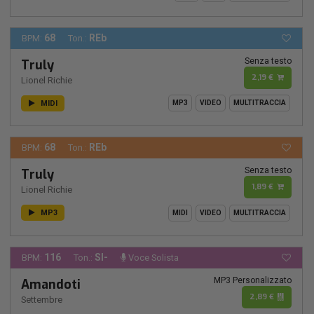
68
REb
BPM:
Ton.:
Senza testo
Truly
2,19 €
Lionel Richie
MIDI
MP3
VIDEO
MULTITRACCIA
68
REb
BPM:
Ton.:
Senza testo
Truly
1,89 €
Lionel Richie
MP3
MIDI
VIDEO
MULTITRACCIA
116
SI-
BPM:
Ton.:
Voce Solista
MP3 Personalizzato
Amandoti
2,89 €
Settembre