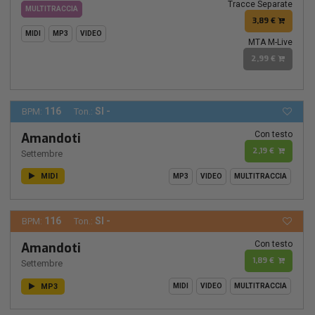
Tracce Separate
MULTITRACCIA
3,89 €
MIDI
MP3
VIDEO
MTA M-Live
2,99 €
116
SI -
BPM:
Ton.:
Con testo
Amandoti
2,19 €
Settembre
MIDI
MP3
VIDEO
MULTITRACCIA
116
SI -
BPM:
Ton.:
Con testo
Amandoti
1,89 €
Settembre
MP3
MIDI
VIDEO
MULTITRACCIA