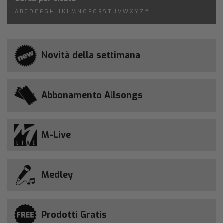
A
B
C
D
E
F
G
H
I
J
K
L
M
N
O
P
Q
R
S
T
U
V
W
X
Y
Z
#
Novità della settimana
Abbonamento Allsongs
M-Live
Medley
Prodotti Gratis