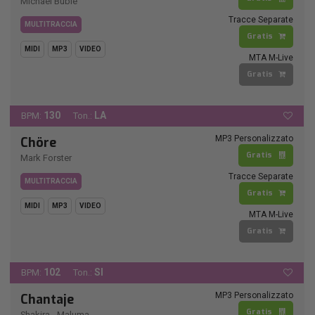
Michael Bublè
Tracce Separate
MULTITRACCIA
Gratis
MIDI
MP3
VIDEO
MTA M-Live
Gratis
130
LA
BPM:
Ton.:
MP3 Personalizzato
Chöre
Gratis
Mark Forster
Tracce Separate
MULTITRACCIA
Gratis
MIDI
MP3
VIDEO
MTA M-Live
Gratis
102
SI
BPM:
Ton.:
MP3 Personalizzato
Chantaje
Gratis
Shakira
-
Maluma