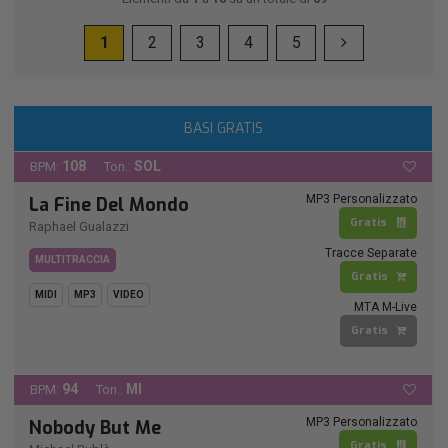
1
2
3
4
5
BASI GRATIS
108
SOL
BPM:
Ton.:
MP3 Personalizzato
La Fine Del Mondo
Gratis
Raphael Gualazzi
Tracce Separate
MULTITRACCIA
Gratis
MIDI
MP3
VIDEO
MTA M-Live
Gratis
94
MI
BPM:
Ton.:
MP3 Personalizzato
Nobody But Me
Gratis