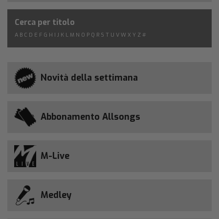
Cerca per titolo
A
B
C
D
E
F
G
H
I
J
K
L
M
N
O
P
Q
R
S
T
U
V
W
X
Y
Z
#
Novità della settimana
Abbonamento Allsongs
M-Live
Medley