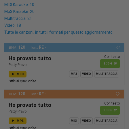
MIDI Karaoke: 10
Mp3 Karaoke: 20
Multitraccia: 21
Video: 18
Tutte le canzoni, in tutti i formati per questo aggiornamento.
120
RE -
BPM:
Ton.:
Con testo
Ho provato tutto
2,19 €
Patty Pravo
MIDI
MP3
VIDEO
MULTITRACCIA
Official Lyric Video
120
RE -
BPM:
Ton.:
Con testo
Ho provato tutto
1,89 €
Patty Pravo
MP3
MIDI
VIDEO
MULTITRACCIA
Official Lyric Video