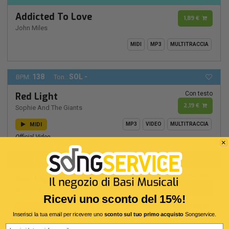
Addicted To Love
1,89 €
John Miles
MIDI
MP3
MULTITRACCIA
138
SOL -
BPM:
Ton.:
Con testo
Red Light
2,19 €
Sophie And The Giants
MIDI
MP3
VIDEO
MULTITRACCIA
Official Video
138
SOL -
BPM:
Ton.:
Con testo
Red Light
1,89 €
Sophie And The Giants
Ricevi uno sconto del 15%!
MP3
MIDI
VIDEO
MULTITRACCIA
Inserisci la tua email per ricevere uno
sconto sul tuo primo acquisto
Songservice.
Official Video
Email