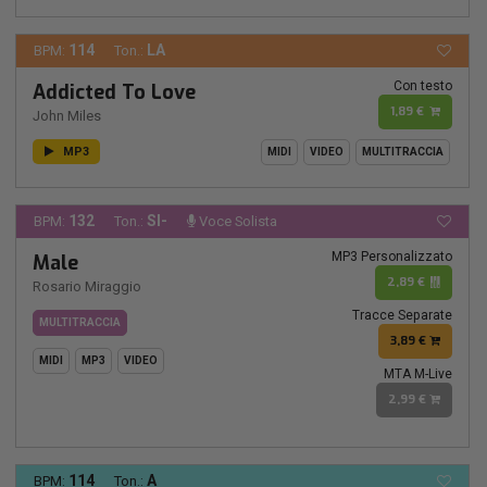
114
LA
BPM:
Ton.:
Con testo
Addicted To Love
1,89 €
John Miles
MP3
MIDI
VIDEO
MULTITRACCIA
132
SI-
BPM:
Ton.:
Voce Solista
MP3 Personalizzato
Male
2,89 €
Rosario Miraggio
Tracce Separate
MULTITRACCIA
3,89 €
MIDI
MP3
VIDEO
MTA M-Live
2,99 €
114
A
BPM:
Ton.: