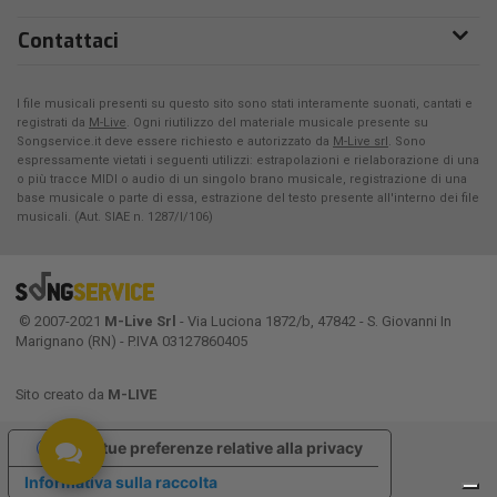
Contattaci
I file musicali presenti su questo sito sono stati interamente suonati, cantati e
registrati da
M-Live
. Ogni riutilizzo del materiale musicale presente su
Songservice.it deve essere richiesto e autorizzato da
M-Live srl
. Sono
espressamente vietati i seguenti utilizzi: estrapolazioni e rielaborazione di una
o più tracce MIDI o audio di un singolo brano musicale, registrazione di una
base musicale o parte di essa, estrazione del testo presente all'interno dei file
musicali. (Aut. SIAE n. 1287/I/106)
© 2007-2021
M-Live Srl
- Via Luciona 1872/b, 47842 - S. Giovanni In
Marignano (RN) - P.IVA 03127860405
Sito creato da
M-LIVE
Le tue preferenze relative alla privacy
Informativa sulla raccolta