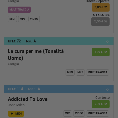
Giorgia
Tracce Separate
3,89 €
MULTITRACCIA
MTA M-Live
MIDI
MP3
VIDEO
2,99 €
72
A
BPM:
Ton.:
La cura per me (Tonalità
1,89 €
Uomo)
Giorgia
MIDI
MP3
MULTITRACCIA
114
LA
BPM:
Ton.:
Con testo
Addicted To Love
2,19 €
John Miles
MIDI
MP3
VIDEO
MULTITRACCIA