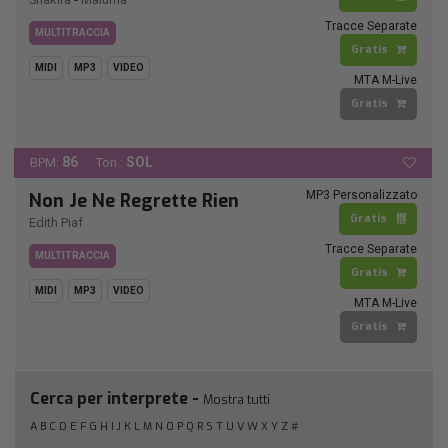
Tracce Separate
MULTITRACCIA
Gratis
MIDI
MP3
VIDEO
MTA M-Live
Gratis
86
SOL
BPM:
Ton.:
MP3 Personalizzato
Non Je Ne Regrette Rien
Gratis
Edith Piaf
Tracce Separate
MULTITRACCIA
Gratis
MIDI
MP3
VIDEO
MTA M-Live
Gratis
Cerca per interprete -
Mostra tutti
A
B
C
D
E
F
G
H
I
J
K
L
M
N
O
P
Q
R
S
T
U
V
W
X
Y
Z
#