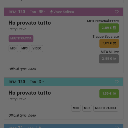
120
RE-
BPM:
Ton.:
Voce Solista
MP3 Personalizzato
Ho provato tutto
2,89 €
Patty Pravo
Tracce Separate
MULTITRACCIA
3,89 €
MIDI
MP3
VIDEO
MTA M-Live
2,99 €
Official Lyric Video
120
D -
BPM:
Ton.:
Ho provato tutto
1,89 €
Patty Pravo
MIDI
MP3
MULTITRACCIA
Official Lyric Video