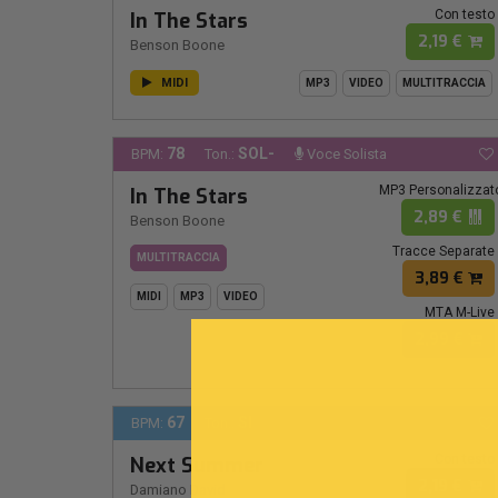
Con testo
In The Stars
2,19 €
Benson Boone
MIDI
MP3
VIDEO
MULTITRACCIA
78
SOL-
BPM:
Ton.:
Voce Solista
MP3 Personalizzat
In The Stars
2,89 €
Benson Boone
Tracce Separate
MULTITRACCIA
3,89 €
MIDI
MP3
VIDEO
MTA M-Live
2,99 €
67
SI
BPM:
Ton.:
Con testo
Next Summer
2,19 €
Damiano David