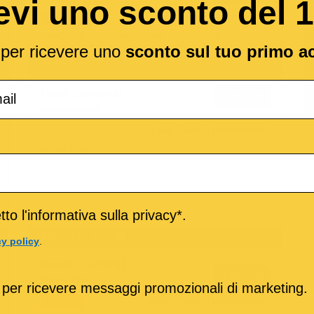
evi uno sconto del 
MP3
MIDI
VIDEO
MULTITRACCIA
From "Funny Little Fears (Dreams) - 2025)" - Track 07
l per ricevere uno
sconto sul tuo primo a
67
B
BPM:
Ton.:
o
Next Summer
1,89 €
Damiano David
MIDI
MP3
MULTITRACCIA
Official Video
to l'informativa sulla privacy*.
112
RE -
BPM:
Ton.:
cy policy
.
Con testo
Suoni (Sunny)
1,89 €
Renato Zero
 per ricevere messaggi promozionali di marketing.
MP3
MIDI
VIDEO
MULTITRACCIA