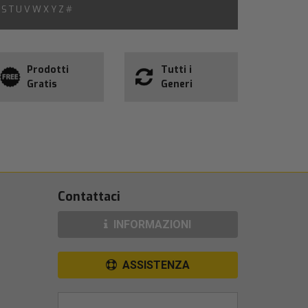
S
T
U
V
W
X
Y
Z
#
Prodotti
Tutti i
Gratis
Generi
Contattaci
INFORMAZIONI
ASSISTENZA