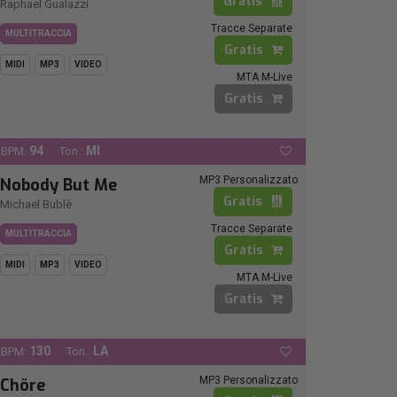
Gratis
Raphael Gualazzi
Tracce Separate
MULTITRACCIA
Gratis
MIDI
MP3
VIDEO
MTA M-Live
Gratis
94
MI
BPM:
Ton.:
MP3 Personalizzato
Nobody But Me
Gratis
Michael Bublè
Tracce Separate
MULTITRACCIA
Gratis
MIDI
MP3
VIDEO
MTA M-Live
Gratis
130
LA
BPM:
Ton.:
MP3 Personalizzato
Chöre