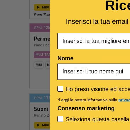
Ric
MIDI
MP3
VIDEO
MULTITRACCIA
From "Funny Little Fears (Dreams) - 2025)" - Track 07
Inserisci la tua emai
125
MI-
BPM:
Ton.:
Email
MP3 Personalizzat
Permette Signora
2,89 €
Piero Focaccia
Tracce Separate
MULTITRACCIA
Nome
3,89 €
MIDI
MP3
VIDEO
MTA M-Live
2,99 €
Privacy policy
Ho preso visione ed accet
112
RE -
BPM:
Ton.:
*Leggi la nostra informativa sulla
priva
Consenso marketing
Con testo
Suoni (Sunny)
2,19 €
Renato Zero
Seleziona questa casella
MIDI
MP3
VIDEO
MULTITRACCIA