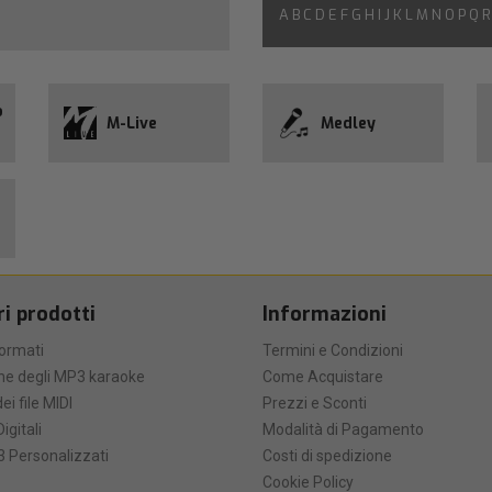
A
B
C
D
E
F
G
H
I
J
K
L
M
N
O
P
Q
R
o
M-Live
Medley
ri prodotti
Informazioni
formati
Termini e Condizioni
he degli MP3 karaoke
Come Acquistare
ei file MIDI
Prezzi e Sconti
Digitali
Modalità di Pagamento
 Personalizzati
Costi di spedizione
Cookie Policy