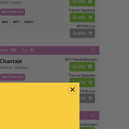
Gratis
Mark Forster
Tracce Separate
MULTITRACCIA
Gratis
MIDI
MP3
VIDEO
MTA M-Live
Gratis
102
SI
BPM:
Ton.:
MP3 Personalizzato
Chantaje
Gratis
Shakira
-
Maluma
Tracce Separate
MULTITRACCIA
Gratis
MIDI
MP3
VIDEO
MTA M-Live
Gratis
86
SOL
BPM:
Ton.:
MP3 Personalizzato
Non Je Ne Regrette Rien