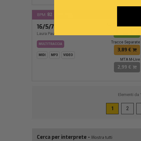
82
RE
BPM:
Ton.:
MP3 Personalizzat
16/5/74
2,89 €
Laura Pausini
Tracce Separate
MULTITRACCIA
3,89 €
MIDI
MP3
VIDEO
MTA M-Live
2,99 €
Elementi da
1
2
Cerca per interprete -
Mostra tutti