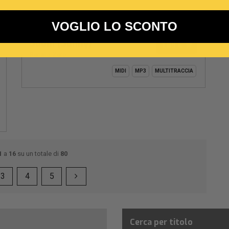
VOGLIO LO SCONTO
112
D -
BPM:
Ton.:
o
Suoni (Sunny)
1,89 €
Renato Zero
MIDI
MP3
MULTITRACCIA
1
a
16
su un totale di
80
3
4
5
Cerca per titolo