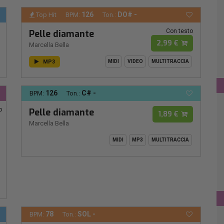
126
DO# -
Top Hit
BPM:
Ton.:
Con testo
Pelle diamante
2,99 €
Marcella Bella
MP3
MIDI
VIDEO
MULTITRACCIA
126
C# -
BPM:
Ton.:
o
Pelle diamante
1,89 €
Marcella Bella
MIDI
MP3
MULTITRACCIA
78
SOL -
BPM:
Ton.: