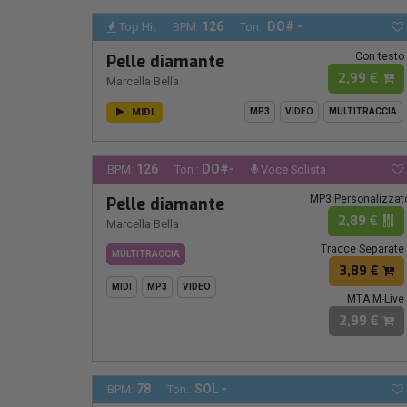
126
DO# -
Top Hit
BPM:
Ton.:
Con testo
Pelle diamante
2,99 €
Marcella Bella
MIDI
MP3
VIDEO
MULTITRACCIA
126
DO#-
BPM:
Ton.:
Voce Solista
MP3 Personalizzat
Pelle diamante
2,89 €
Marcella Bella
Tracce Separate
MULTITRACCIA
3,89 €
MIDI
MP3
VIDEO
MTA M-Live
2,99 €
78
SOL -
BPM:
Ton.: