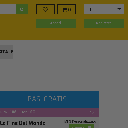
0
IT
Accedi
Registrati
GITALE
BASI GRATIS
108
SOL
BPM:
Ton.:
MP3 Personalizzato
La Fine Del Mondo