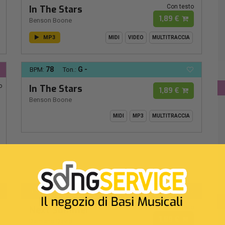
Con testo
In The Stars
1,89 €
Benson Boone
MP3
MIDI
VIDEO
MULTITRACCIA
78
G -
BPM:
Ton.:
o
In The Stars
1,89 €
Benson Boone
MIDI
MP3
MULTITRACCIA
67
SI
BPM:
Ton.:
Con testo
Next Summer
1,89 €
Damiano David