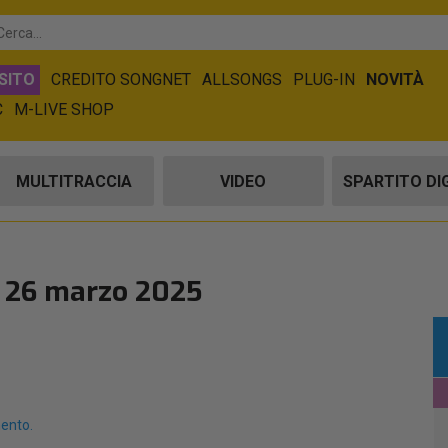
SITO
CREDITO SONGNET
ALLSONGS
PLUG-IN
NOVITÀ
C
M-LIVE SHOP
MULTITRACCIA
VIDEO
SPARTITO DI
l 26 marzo 2025
mento.