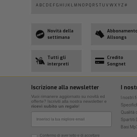
A
B
C
D
E
F
G
H
I
J
K
L
M
N
O
P
Q
R
S
T
U
V
W
X
Y
Z
#
Novità della
Abbonament
settimana
Allsongs
Tutti gli
Credito
interpreti
Songnet
Iscrizione alla newsletter
I nost
Vuoi rimanere aggiornato su novità ed
I nostri 
offerte? Iscriviti alla nostra newsletter e
Specific
ricevi subito un regalo
!
Qualità d
Email
Spartiti 
Basi Mp3
Privacy Policy
Confermo di aver letto e di accettare