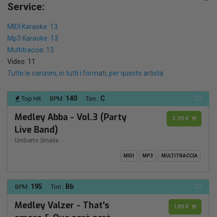
Service:
MIDI Karaoke: 13
Mp3 Karaoke: 13
Multitraccia: 13
Video: 11
Tutte le canzoni, in tutti i formati, per questo artista.
140
C
Top Hit
BPM:
Ton.:
Medley Abba - Vol.3 (Party
2,99 €
Live Band)
Umberto Smaila
MIDI
MP3
MULTITRACCIA
195
Bb
BPM:
Ton.:
Medley Valzer - That's
1,89 €