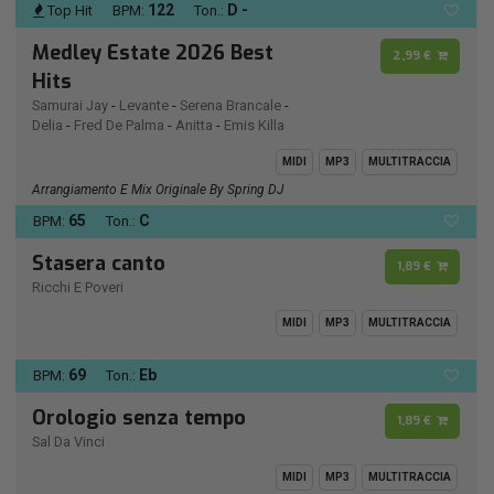
122
D -
Top Hit
BPM:
Ton.:
Medley Estate 2026 Best
2,99 €
Hits
Samurai Jay
-
Levante
-
Serena Brancale
-
Delia
-
Fred De Palma
-
Anitta
-
Emis Killa
MIDI
MP3
MULTITRACCIA
Arrangiamento E Mix Originale By Spring DJ
65
C
BPM:
Ton.:
Stasera canto
1,89 €
Ricchi E Poveri
MIDI
MP3
MULTITRACCIA
69
Eb
BPM:
Ton.:
Orologio senza tempo
1,89 €
Sal Da Vinci
MIDI
MP3
MULTITRACCIA