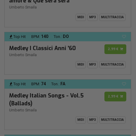
amore & Que serà serà
Umberto Smaila
MIDI
MP3
MULTITRACCIA
140
DO
Top Hit
BPM:
Ton.:
Medley I Classici Anni '60
2,99 €
Umberto Smaila
MIDI
MP3
MULTITRACCIA
74
FA
Top Hit
BPM:
Ton.:
Medley Italian Songs - Vol.5
2,99 €
(Ballads)
Umberto Smaila
MIDI
MP3
MULTITRACCIA