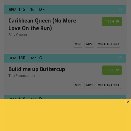
115
D -
BPM:
Ton.:
Caribbean Queen (No More
1,89 €
Love On the Run)
Billy Ocean
MIDI
MP3
MULTITRACCIA
130
C
BPM:
Ton.:
Build me up Buttercup
1,89 €
The Foundation
MIDI
MP3
MULTITRACCIA
110
D
BPM:
Ton.:
Fool (If You Think It's Over)
1,89 €
Chris Rea
MIDI
MP3
MULTITRACCIA