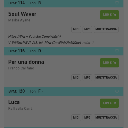
114
B
BPM:
Ton.:
Soul Waver
1,89 €
Malika Ayane
MIDI
MP3
MULTITRACCIA
Https://www.youtube.com/watch?
V=wYDsvPWV2V4&list=RDwYDsvPWV2V4&start_radio=1
116
D
BPM:
Ton.:
Per una donna
1,89 €
Franco Califano
MIDI
MP3
MULTITRACCIA
120
F -
BPM:
Ton.:
Luca
1,89 €
Raffaella Carrà
MIDI
MP3
MULTITRACCIA