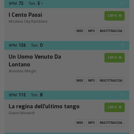
72
E -
BPM:
Ton.:
I Cento Passi
1,89 €
Modena City Ramblers
MIDI
MP3
MULTITRACCIA
126
D
BPM:
Ton.:
Un Uomo Venuto Da
1,89 €
Lontano
Amedeo Minghi
MIDI
MP3
MULTITRACCIA
112
B
BPM:
Ton.:
La regina dell'ultimo tango
1,89 €
Gianni Morandi
MIDI
MP3
MULTITRACCIA