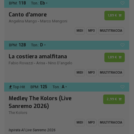
118
Eb -
BPM:
Ton.:
Canto d'amore
1,89 €
Angelina Mango
-
Marco Mengoni
MIDI
MP3
MULTITRACCIA
128
D -
BPM:
Ton.:
La costiera amalfitana
1,89 €
Fabio Rovazzi
-
Arisa
-
Nino D'angelo
MIDI
MP3
MULTITRACCIA
125
A -
Top Hit
BPM:
Ton.:
Medley The Kolors (Live
2,99 €
Sanremo 2026)
The Kolors
MIDI
MP3
MULTITRACCIA
Ispirata Al Live Sanremo 2026