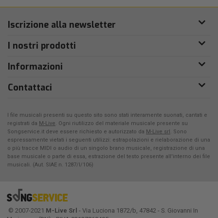
Iscrizione alla newsletter
I nostri prodotti
Informazioni
Contattaci
I file musicali presenti su questo sito sono stati interamente suonati, cantati e
registrati da
M-Live
. Ogni riutilizzo del materiale musicale presente su
Songservice.it deve essere richiesto e autorizzato da
M-Live srl
. Sono
espressamente vietati i seguenti utilizzi: estrapolazioni e rielaborazione di una
o più tracce MIDI o audio di un singolo brano musicale, registrazione di una
base musicale o parte di essa, estrazione del testo presente all'interno dei file
musicali. (Aut. SIAE n. 1287/I/106)
© 2007-2021
M-Live Srl
- Via Luciona 1872/b, 47842 - S. Giovanni In