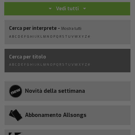
Vedi tutti
Cerca per interprete -
Mostra tutti
A
B
C
D
E
F
G
H
I
J
K
L
M
N
O
P
Q
R
S
T
U
V
W
X
Y
Z
#
Cerca per titolo
A
B
C
D
E
F
G
H
I
J
K
L
M
N
O
P
Q
R
S
T
U
V
W
X
Y
Z
#
Novità della settimana
Abbonamento Allsongs