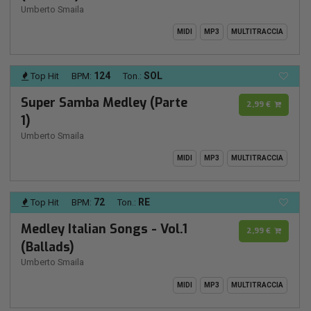
Umberto Smaila
MIDI
MP3
MULTITRACCIA
124
SOL
Top Hit
BPM:
Ton.:
Super Samba Medley (Parte
2,99 €
1)
Umberto Smaila
MIDI
MP3
MULTITRACCIA
72
RE
Top Hit
BPM:
Ton.:
Medley Italian Songs - Vol.1
2,99 €
(Ballads)
Umberto Smaila
MIDI
MP3
MULTITRACCIA