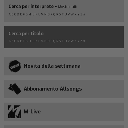
Cerca per interprete -
Mostra tutti
A
B
C
D
E
F
G
H
I
J
K
L
M
N
O
P
Q
R
S
T
U
V
W
X
Y
Z
#
Cerca per titolo
A
B
C
D
E
F
G
H
I
J
K
L
M
N
O
P
Q
R
S
T
U
V
W
X
Y
Z
#
Novità della settimana
Abbonamento Allsongs
M-Live