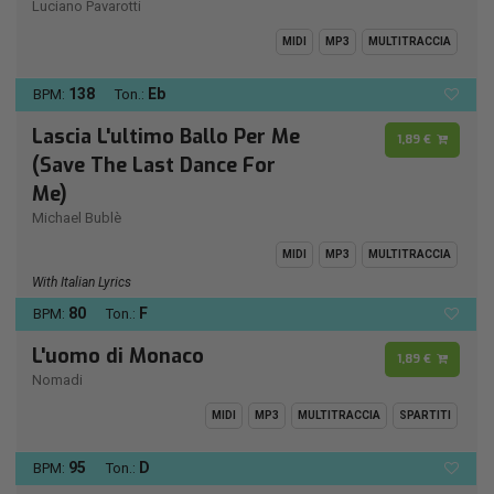
Luciano Pavarotti
MIDI
MP3
MULTITRACCIA
138
Eb
BPM:
Ton.:
Lascia L'ultimo Ballo Per Me
1,89 €
(Save The Last Dance For
Me)
Michael Bublè
MIDI
MP3
MULTITRACCIA
With Italian Lyrics
80
F
BPM:
Ton.:
L'uomo di Monaco
1,89 €
Nomadi
MIDI
MP3
MULTITRACCIA
SPARTITI
95
D
BPM:
Ton.: