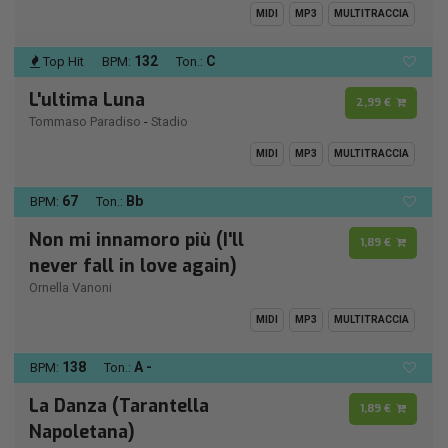
MIDI
MP3
MULTITRACCIA
132
C
Top Hit
BPM:
Ton.:
L'ultima Luna
2,99 €
Tommaso Paradiso
-
Stadio
MIDI
MP3
MULTITRACCIA
67
Bb
BPM:
Ton.:
Non mi innamoro più (I'll
1,89 €
never fall in love again)
Ornella Vanoni
MIDI
MP3
MULTITRACCIA
138
A -
BPM:
Ton.:
La Danza (Tarantella
1,89 €
Napoletana)