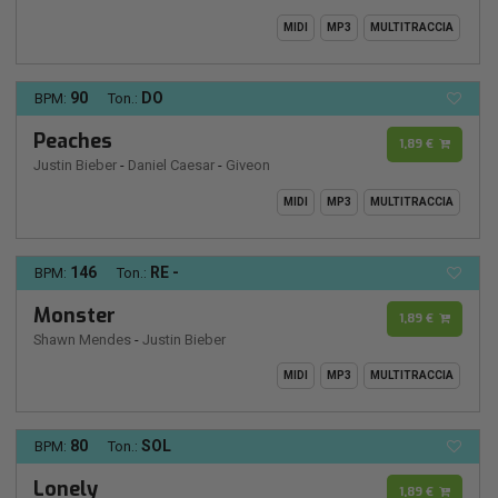
MIDI
MP3
MULTITRACCIA
90
DO
BPM:
Ton.:
Peaches
1,89 €
Justin Bieber
-
Daniel Caesar
-
Giveon
MIDI
MP3
MULTITRACCIA
146
RE -
BPM:
Ton.:
Monster
1,89 €
Shawn Mendes
-
Justin Bieber
MIDI
MP3
MULTITRACCIA
80
SOL
BPM:
Ton.:
Lonely
1,89 €