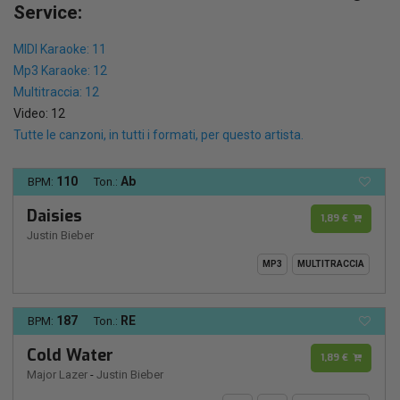
Service:
MIDI Karaoke: 11
Mp3 Karaoke: 12
Multitraccia: 12
Video: 12
Tutte le canzoni, in tutti i formati, per questo artista.
110
Ab
BPM:
Ton.:
Daisies
1,89 €
Justin Bieber
MP3
MULTITRACCIA
187
RE
BPM:
Ton.:
Cold Water
1,89 €
Major Lazer
-
Justin Bieber