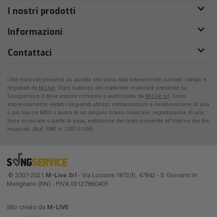
I nostri prodotti
Informazioni
Contattaci
I file musicali presenti su questo sito sono stati interamente suonati, cantati e
registrati da
M-Live
. Ogni riutilizzo del materiale musicale presente su
Songservice.it deve essere richiesto e autorizzato da
M-Live srl
. Sono
espressamente vietati i seguenti utilizzi: estrapolazioni e rielaborazione di una
o più tracce MIDI o audio di un singolo brano musicale, registrazione di una
base musicale o parte di essa, estrazione del testo presente all'interno dei file
musicali. (Aut. SIAE n. 1287/I/106)
© 2007-2021
M-Live Srl
- Via Luciona 1872/b, 47842 - S. Giovanni In
Marignano (RN) - P.IVA 03127860405
Sito creato da
M-LIVE