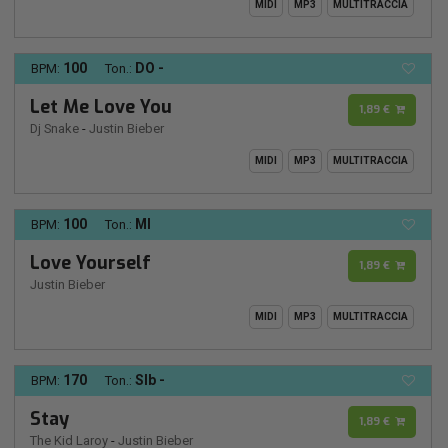
MIDI
MP3
MULTITRACCIA
100
DO -
BPM:
Ton.:
Let Me Love You
1,89 €
Dj Snake
-
Justin Bieber
MIDI
MP3
MULTITRACCIA
100
MI
BPM:
Ton.:
Love Yourself
1,89 €
Justin Bieber
MIDI
MP3
MULTITRACCIA
170
SIb -
BPM:
Ton.:
Stay
1,89 €
The Kid Laroy
-
Justin Bieber