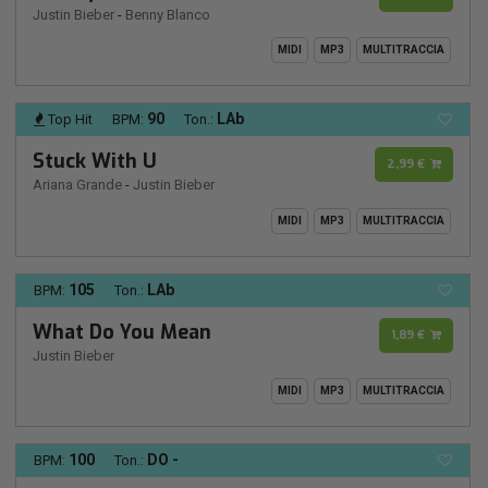
Justin Bieber
-
Benny Blanco
MIDI
MP3
MULTITRACCIA
90
LAb
Top Hit
BPM:
Ton.:
Stuck With U
2,99 €
Ariana Grande
-
Justin Bieber
MIDI
MP3
MULTITRACCIA
105
LAb
BPM:
Ton.:
What Do You Mean
1,89 €
Justin Bieber
MIDI
MP3
MULTITRACCIA
100
DO -
BPM:
Ton.: