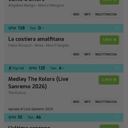
Angelina Mango
-
Marco Mengoni
MIDI
MP3
MULTITRACCIA
128
D -
BPM:
Ton.:
La costiera amalfitana
1,89 €
Fabio Rovazzi
-
Arisa
-
Nino D'angelo
MIDI
MP3
MULTITRACCIA
125
A -
Top Hit
BPM:
Ton.:
Medley The Kolors (Live
2,99 €
Sanremo 2026)
The Kolors
MIDI
MP3
MULTITRACCIA
Ispirata Al Live Sanremo 2026
92
Ab
BPM:
Ton.: