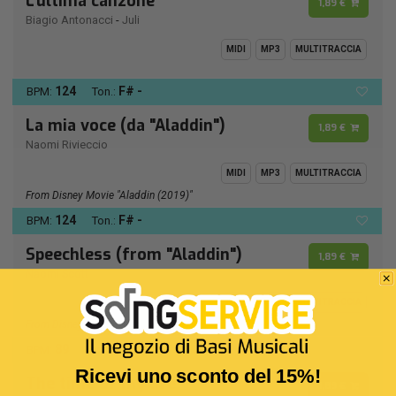
L'ultima canzone
1,89 €
Biagio Antonacci
-
Juli
MIDI
MP3
MULTITRACCIA
124
F# -
BPM:
Ton.:
La mia voce (da "Aladdin")
1,89 €
Naomi Rivieccio
MIDI
MP3
MULTITRACCIA
From Disney Movie "Aladdin (2019)"
124
F# -
BPM:
Ton.:
Speechless (from "Aladdin")
1,89 €
Naomi Scott
MIDI
MP3
MULTITRACCIA
From Disney Movie "Aladdin (2019)"
89
Ab
BPM:
Ton.:
Ricevi uno sconto del 15%!
The time of my life
1,89 €