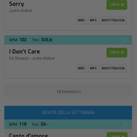
Sorry
1,89 €
Justin Bieber
MIDI
MP3
MULTITRACCIA
102
SOLb
BPM:
Ton.:
I Don't Care
1,89 €
Ed Sheeran
-
Justin Bieber
MIDI
MP3
MULTITRACCIA
12
Elemento/i
NOVITÀ DELLA SETTIMANA
118
Eb -
BPM:
Ton.:
Canto d'amore
1,89 €