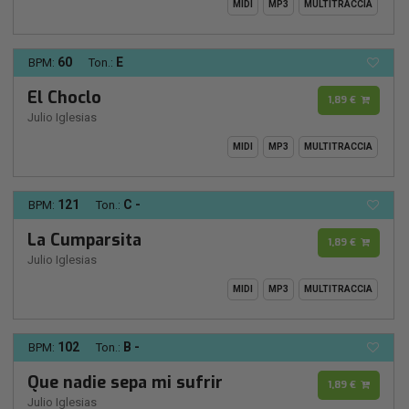
MIDI
MP3
MULTITRACCIA
60
E
BPM:
Ton.:
El Choclo
1,89 €
Julio Iglesias
MIDI
MP3
MULTITRACCIA
121
C -
BPM:
Ton.:
La Cumparsita
1,89 €
Julio Iglesias
MIDI
MP3
MULTITRACCIA
102
B -
BPM:
Ton.:
Que nadie sepa mi sufrir
1,89 €
Julio Iglesias