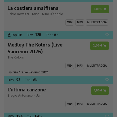
La costiera amalfitana
1,89 €
Fabio Rovazzi
-
Arisa
-
Nino D'angelo
MIDI
MP3
MULTITRACCIA
125
A -
Top Hit
BPM:
Ton.:
Medley The Kolors (Live
2,99 €
Sanremo 2026)
The Kolors
MIDI
MP3
MULTITRACCIA
Ispirata Al Live Sanremo 2026
92
Ab
BPM:
Ton.:
L'ultima canzone
1,89 €
Biagio Antonacci
-
Juli
MIDI
MP3
MULTITRACCIA
124
F# -
BPM:
Ton.: