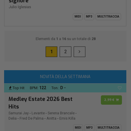
signore
Julio Iglesias
MIDI
MP3
MULTITRACCIA
Elementi da
1
a
16
su un totale di
28
1
2
NOVITÀ DELLA SETTIMANA
122
D -
Top Hit
BPM:
Ton.:
Medley Estate 2026 Best
2,99 €
Hits
Samurai Jay
-
Levante
-
Serena Brancale
-
Delia
-
Fred De Palma
-
Anitta
-
Emis Killa
MIDI
MP3
MULTITRACCIA