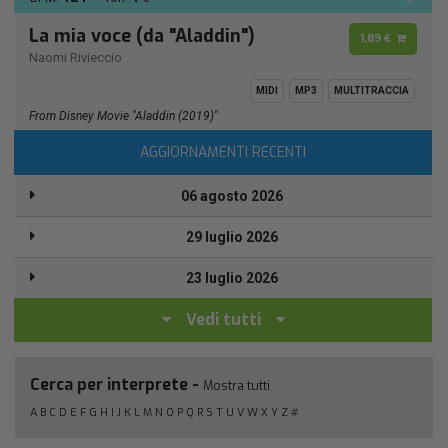
La mia voce (da "Aladdin")
1,89 €
Naomi Rivieccio
MIDI
MP3
MULTITRACCIA
From Disney Movie "Aladdin (2019)"
AGGIORNAMENTI RECENTI
06 agosto 2026
29 luglio 2026
23 luglio 2026
Vedi tutti
Cerca per interprete -
Mostra tutti
A
B
C
D
E
F
G
H
I
J
K
L
M
N
O
P
Q
R
S
T
U
V
W
X
Y
Z
#