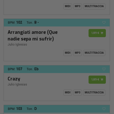
MIDI
MP3
MULTITRACCIA
102
B -
BPM:
Ton.:
Arrangiati amore (Que
1,89 €
nadie sepa mi sufrir)
Julio Iglesias
MIDI
MP3
MULTITRACCIA
107
Eb
BPM:
Ton.:
Crazy
1,89 €
Julio Iglesias
MIDI
MP3
MULTITRACCIA
103
D
BPM:
Ton.: