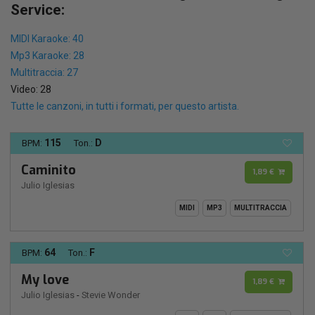
Service:
MIDI Karaoke: 40
Mp3 Karaoke: 28
Multitraccia: 27
Video: 28
Tutte le canzoni, in tutti i formati, per questo artista.
115
D
BPM:
Ton.:
Caminito
1,89 €
Julio Iglesias
MIDI
MP3
MULTITRACCIA
64
F
BPM:
Ton.:
My love
1,89 €
Julio Iglesias
-
Stevie Wonder