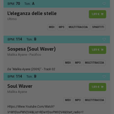
70
A
BPM:
Ton.:
L'eleganza delle stelle
1,89 €
Ultimo
MIDI
MP3
MULTITRACCIA
SPARTITI
114
B
BPM:
Ton.:
Sospesa (Soul Waver)
1,89 €
Malika Ayane
-
Pacifico
MIDI
MP3
MULTITRACCIA
Da "Malika Ayane (2009)" - Track 02
114
B
BPM:
Ton.:
Soul Waver
1,89 €
Malika Ayane
MIDI
MP3
MULTITRACCIA
Https://www.youtube.com/watch?
V=wYDsvPWV2V4&list=RDwYDsvPWV2V4&start_radio=1