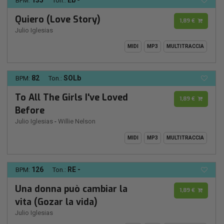
BPM:
Ton.:
Quiero (Love Story)
1,89 €
Julio Iglesias
MIDI
MP3
MULTITRACCIA
82
SOLb
BPM:
Ton.:
To All The Girls I've Loved
1,89 €
Before
Julio Iglesias
-
Willie Nelson
MIDI
MP3
MULTITRACCIA
126
RE -
BPM:
Ton.:
Una donna può cambiar la
1,89 €
vita (Gozar la vida)
Julio Iglesias