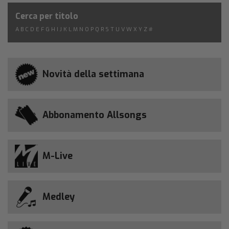
Cerca per titolo
A
B
C
D
E
F
G
H
I
J
K
L
M
N
O
P
Q
R
S
T
U
V
W
X
Y
Z
#
Novità della settimana
Abbonamento Allsongs
M-Live
Medley