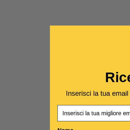
Ric
Inserisci la tua emai
Email