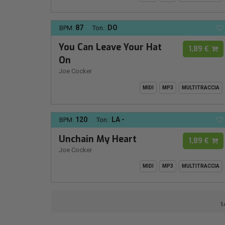
87
DO
BPM:
Ton.:
You Can Leave Your Hat
1,89 €
On
Joe Cocker
MIDI
MP3
MULTITRACCIA
120
LA -
BPM:
Ton.:
Unchain My Heart
1,89 €
Joe Cocker
MIDI
MP3
MULTITRACCIA
1