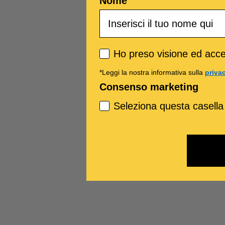
Nome
Privacy policy
Ho preso visione ed accet
*Leggi la nostra informativa sulla
priva
Consenso marketing
Seleziona questa casella