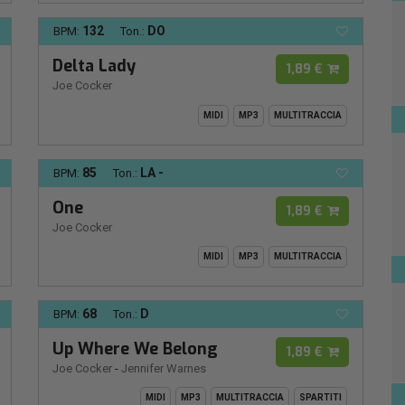
132
DO
BPM:
Ton.:
Delta Lady
1,89 €
Joe Cocker
MIDI
MP3
MULTITRACCIA
85
LA -
BPM:
Ton.:
One
1,89 €
Joe Cocker
MIDI
MP3
MULTITRACCIA
68
D
BPM:
Ton.:
Up Where We Belong
1,89 €
Joe Cocker
-
Jennifer Warnes
MIDI
MP3
MULTITRACCIA
SPARTITI