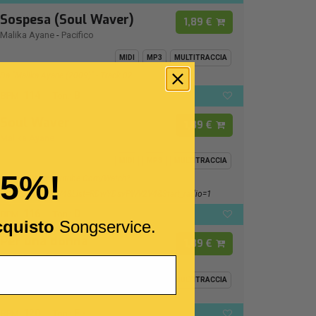
Sospesa (Soul Waver)
1,89 €
Malika Ayane
-
Pacifico
MIDI
MP3
MULTITRACCIA
Da "Malika Ayane (2009)" - Track 02
114
B
BPM:
Ton.:
Soul Waver
1,89 €
Malika Ayane
MIDI
MP3
MULTITRACCIA
15%!
Https://www.youtube.com/watch?
V=wYDsvPWV2V4&list=RDwYDsvPWV2V4&start_radio=1
116
D
BPM:
Ton.:
cquisto
Songservice.
Per una donna
1,89 €
Franco Califano
MIDI
MP3
MULTITRACCIA
120
F -
BPM:
Ton.: