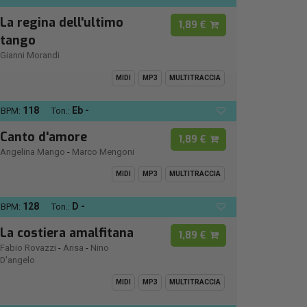
La regina dell'ultimo
1,89 €
tango
Gianni Morandi
MIDI
MP3
MULTITRACCIA
118
Eb -
BPM:
Ton.:
Canto d'amore
1,89 €
Angelina Mango
-
Marco Mengoni
MIDI
MP3
MULTITRACCIA
128
D -
BPM:
Ton.:
La costiera amalfitana
1,89 €
Fabio Rovazzi
-
Arisa
-
Nino
D'angelo
MIDI
MP3
MULTITRACCIA