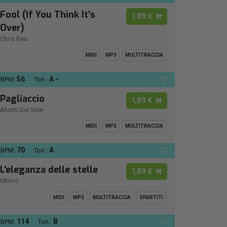
Fool (If You Think It's
1,89 €
Over)
Chris Rea
MIDI
MP3
MULTITRACCIA
56
A -
BPM:
Ton.:
Pagliaccio
1,89 €
Alunni Del Sole
MIDI
MP3
MULTITRACCIA
70
A
BPM:
Ton.:
L'eleganza delle stelle
1,89 €
Ultimo
MIDI
MP3
MULTITRACCIA
SPARTITI
114
B
BPM:
Ton.: