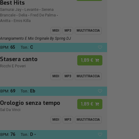
Best Hits
Samurai Jay
-
Levante
-
Serena
Brancale
-
Delia
-
Fred De Palma
-
Anitta
-
Emis Killa
MIDI
MP3
MULTITRACCIA
Arrangiamento E Mix Originale By Spring DJ
65
C
BPM:
Ton.:
Stasera canto
1,89 €
Ricchi E Poveri
MIDI
MP3
MULTITRACCIA
69
Eb
BPM:
Ton.:
Orologio senza tempo
1,89 €
Sal Da Vinci
MIDI
MP3
MULTITRACCIA
76
D -
BPM:
Ton.: