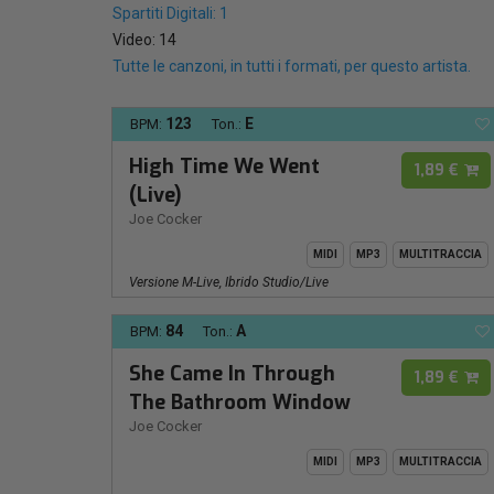
Spartiti Digitali: 1
Video: 14
Tutte le canzoni, in tutti i formati, per questo artista.
123
E
BPM:
Ton.:
High Time We Went
1,89 €
(Live)
Joe Cocker
MIDI
MP3
MULTITRACCIA
Versione M-Live, Ibrido Studio/live
84
A
BPM:
Ton.:
She Came In Through
1,89 €
The Bathroom Window
Joe Cocker
MIDI
MP3
MULTITRACCIA