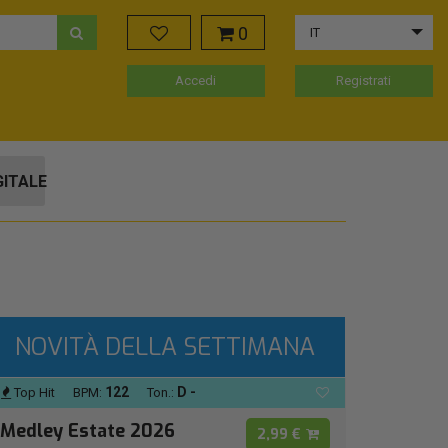
0
IT
Accedi
Registrati
GITALE
NOVITÀ DELLA SETTIMANA
122
D -
Top Hit
BPM:
Ton.:
Medley Estate 2026
2,99 €