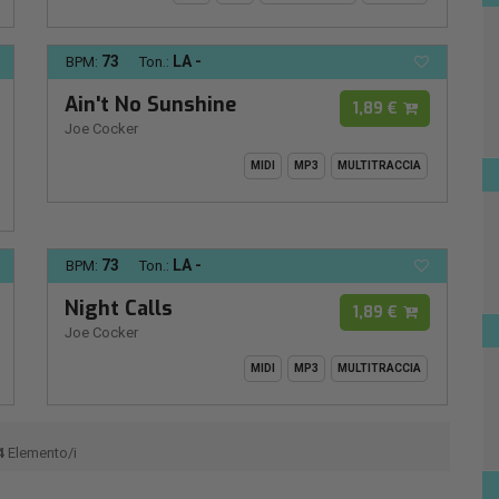
73
LA -
BPM:
Ton.:
Ain't No Sunshine
1,89 €
Joe Cocker
MIDI
MP3
MULTITRACCIA
73
LA -
BPM:
Ton.:
Night Calls
1,89 €
Joe Cocker
MIDI
MP3
MULTITRACCIA
4
Elemento/i