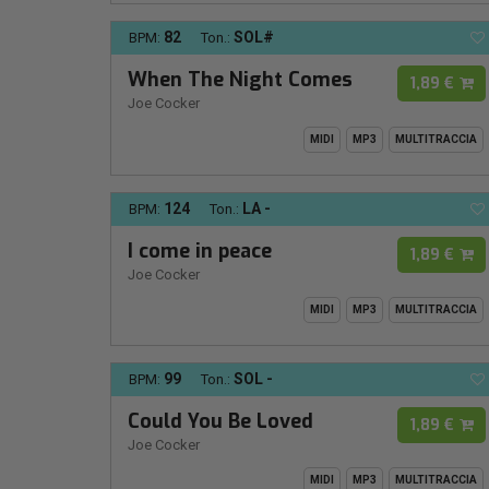
82
SOL#
BPM:
Ton.:
When The Night Comes
1,89 €
Joe Cocker
MIDI
MP3
MULTITRACCIA
124
LA -
BPM:
Ton.:
I come in peace
1,89 €
Joe Cocker
MIDI
MP3
MULTITRACCIA
99
SOL -
BPM:
Ton.:
Could You Be Loved
1,89 €
Joe Cocker
MIDI
MP3
MULTITRACCIA