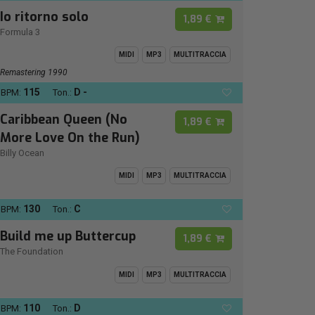
Io ritorno solo
1,89 €
Formula 3
MIDI
MP3
MULTITRACCIA
Remastering 1990
115
D -
BPM:
Ton.:
Caribbean Queen (No
1,89 €
More Love On the Run)
Billy Ocean
MIDI
MP3
MULTITRACCIA
130
C
BPM:
Ton.:
Build me up Buttercup
1,89 €
The Foundation
MIDI
MP3
MULTITRACCIA
110
D
BPM:
Ton.: