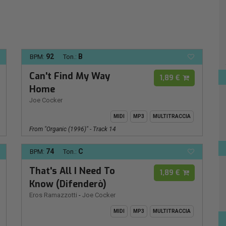
92
B
BPM:
Ton.:
Can't Find My Way
1,89 €
Home
Joe Cocker
MIDI
MP3
MULTITRACCIA
From "Organic (1996)" - Track 14
74
C
BPM:
Ton.:
That's All I Need To
1,89 €
Know (Difenderò)
Eros Ramazzotti
-
Joe Cocker
MIDI
MP3
MULTITRACCIA