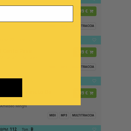
Luca
1,89 €
Raffaella Carrà
MIDI
MP3
MULTITRACCIA
72
E -
BPM:
Ton.:
I Cento Passi
1,89 €
Modena City Ramblers
MIDI
MP3
MULTITRACCIA
126
D
BPM:
Ton.:
Un Uomo Venuto Da
1,89 €
Lontano
Amedeo Minghi
MIDI
MP3
MULTITRACCIA
112
B
BPM:
Ton.: