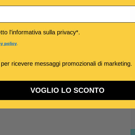
to l'informativa sulla privacy*.
cy policy
.
 per ricevere messaggi promozionali di marketing.
VOGLIO LO SCONTO