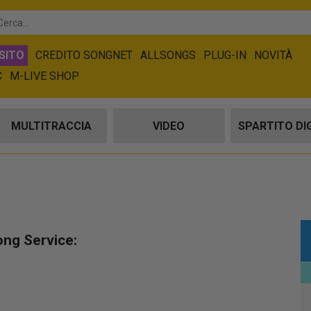
SITO
CREDITO SONGNET
ALLSONGS
PLUG-IN
NOVITÀ
C
M-LIVE SHOP
MULTITRACCIA
VIDEO
SPARTITO DI
ong Service: