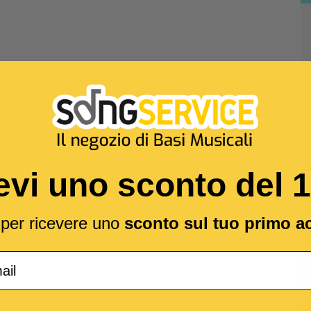
evi uno sconto del 
l per ricevere uno
sconto sul tuo primo a