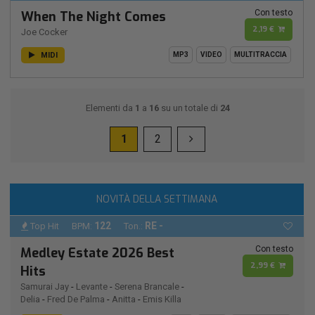
Con testo
When The Night Comes
2,19 €
Joe Cocker
MIDI
MP3
VIDEO
MULTITRACCIA
Elementi da
1
a
16
su un totale di
24
1
2
NOVITÀ DELLA SETTIMANA
122
RE -
Top Hit
BPM:
Ton.:
Con testo
Medley Estate 2026 Best
2,99 €
Hits
Samurai Jay
-
Levante
-
Serena Brancale
-
Delia
-
Fred De Palma
-
Anitta
-
Emis Killa