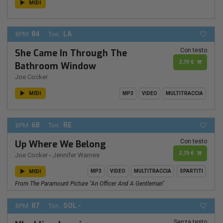
MIDI
84
LA
BPM:
Ton.:
Con testo
She Came In Through The
2,19 €
Bathroom Window
Joe Cocker
MIDI
MP3
VIDEO
MULTITRACCIA
68
RE
BPM:
Ton.:
Con testo
Up Where We Belong
2,19 €
Joe Cocker
-
Jennifer Warnes
MIDI
MP3
VIDEO
MULTITRACCIA
SPARTITI
From The Paramount Picture "an Officer And A Gentleman"
87
SOL -
BPM:
Ton.:
Senza testo