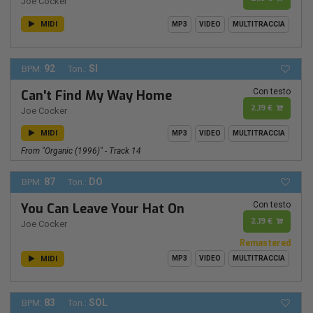
Joe Cocker
MIDI
MP3
VIDEO
MULTITRACCIA
92
SI
BPM:
Ton.:
Con testo
Can't Find My Way Home
2,19 €
Joe Cocker
MIDI
MP3
VIDEO
MULTITRACCIA
From "Organic (1996)" - Track 14
87
DO
BPM:
Ton.:
Con testo
You Can Leave Your Hat On
2,19 €
Joe Cocker
Remastered
MIDI
MP3
VIDEO
MULTITRACCIA
83
SOL
BPM:
Ton.: