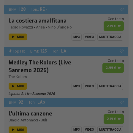
128
RE -
BPM:
Ton.:
Con testo
La costiera amalfitana
2,19 €
Fabio Rovazzi
-
Arisa
-
Nino D'angelo
MIDI
MP3
VIDEO
MULTITRACCIA
125
LA -
Top Hit
BPM:
Ton.:
Con testo
Medley The Kolors (Live
2,99 €
Sanremo 2026)
The Kolors
MIDI
MP3
VIDEO
MULTITRACCIA
Ispirata Al Live Sanremo 2026
92
LAb
BPM:
Ton.:
Con testo
L'ultima canzone
2,19 €
Biagio Antonacci
-
Juli
MIDI
MP3
VIDEO
MULTITRACCIA