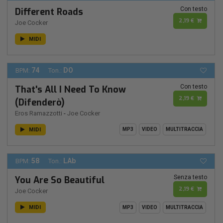
Con testo
Different Roads
2,19 €
Joe Cocker
MIDI
74
DO
BPM:
Ton.:
Con testo
That's All I Need To Know
2,19 €
(Difenderò)
Eros Ramazzotti
-
Joe Cocker
MIDI
MP3
VIDEO
MULTITRACCIA
58
LAb
BPM:
Ton.:
Senza testo
You Are So Beautiful
2,19 €
Joe Cocker
MIDI
MP3
VIDEO
MULTITRACCIA