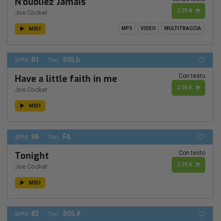
N'oubliez Jamais
2,19 €
Joe Cocker
MIDI
MP3
VIDEO
MULTITRACCIA
81
SOLb
BPM:
Ton.:
Con testo
Have a little faith in me
2,19 €
Joe Cocker
MIDI
96
FA
BPM:
Ton.:
Con testo
Tonight
2,19 €
Joe Cocker
MIDI
82
SOL#
BPM:
Ton.: