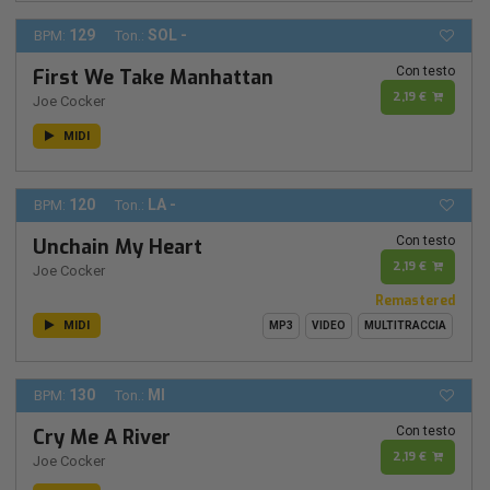
129
SOL -
BPM:
Ton.:
Con testo
First We Take Manhattan
2,19 €
Joe Cocker
MIDI
120
LA -
BPM:
Ton.:
Con testo
Unchain My Heart
2,19 €
Joe Cocker
Remastered
MIDI
MP3
VIDEO
MULTITRACCIA
130
MI
BPM:
Ton.:
Con testo
Cry Me A River
2,19 €
Joe Cocker