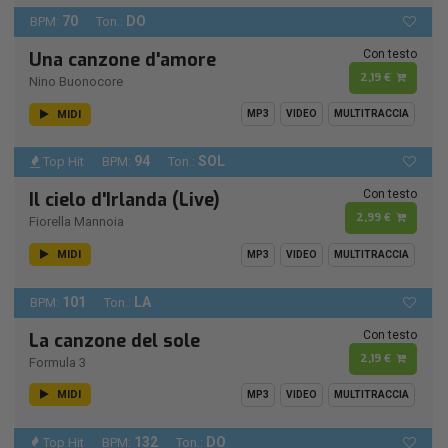
70
DO
BPM:
Ton.:
Con testo
Una canzone d'amore
2,19 €
Nino Buonocore
MIDI
MP3
VIDEO
MULTITRACCIA
94
SOL
Top Hit
BPM:
Ton.:
Con testo
Il cielo d'Irlanda (Live)
2,99 €
Fiorella Mannoia
MIDI
MP3
VIDEO
MULTITRACCIA
101
LA
BPM:
Ton.:
Con testo
La canzone del sole
2,19 €
Formula 3
MIDI
MP3
VIDEO
MULTITRACCIA
132
DO
Top Hit
BPM:
Ton.: