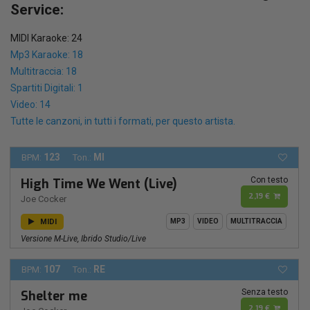
Service:
MIDI Karaoke: 24
Mp3 Karaoke: 18
Multitraccia: 18
Spartiti Digitali: 1
Video: 14
Tutte le canzoni, in tutti i formati, per questo artista.
123
MI
BPM:
Ton.:
Con testo
High Time We Went (Live)
2,19 €
Joe Cocker
MIDI
MP3
VIDEO
MULTITRACCIA
Versione M-Live, Ibrido Studio/live
107
RE
BPM:
Ton.:
Senza testo
Shelter me
2,19 €