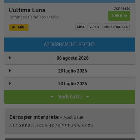
Con testo
L'ultima Luna
2,99 €
Tommaso Paradiso
-
Stadio
MIDI
MP3
VIDEO
MULTITRACCIA
AGGIORNAMENTI RECENTI
06 agosto 2026
29 luglio 2026
23 luglio 2026
Vedi tutti
Cerca per interprete -
Mostra tutti
A
B
C
D
E
F
G
H
I
J
K
L
M
N
O
P
Q
R
S
T
U
V
W
X
Y
Z
#