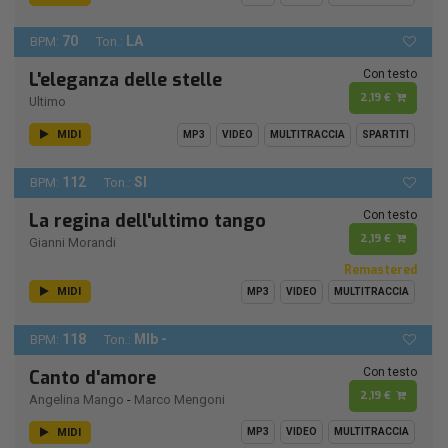
70
LA
BPM:
Ton.:
Con testo
L'eleganza delle stelle
2,19 €
Ultimo
MIDI
MP3
VIDEO
MULTITRACCIA
SPARTITI
112
SI
BPM:
Ton.:
Con testo
La regina dell'ultimo tango
2,19 €
Gianni Morandi
Remastered
MIDI
MP3
VIDEO
MULTITRACCIA
118
MIb -
BPM:
Ton.:
Con testo
Canto d'amore
2,19 €
Angelina Mango
-
Marco Mengoni
MIDI
MP3
VIDEO
MULTITRACCIA