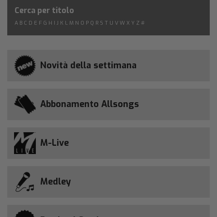
Cerca per titolo
A
B
C
D
E
F
G
H
I
J
K
L
M
N
O
P
Q
R
S
T
U
V
W
X
Y
Z
#
Novità della settimana
Abbonamento Allsongs
M-Live
Medley