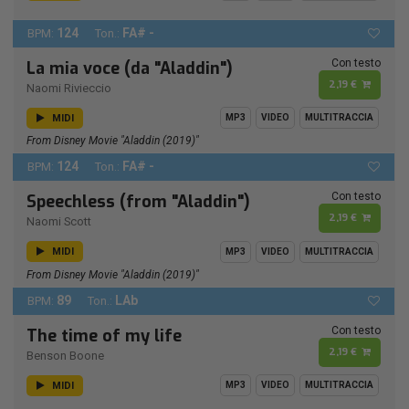
124
FA# -
BPM:
Ton.:
Con testo
La mia voce (da "Aladdin")
2,19 €
Naomi Rivieccio
MIDI
MP3
VIDEO
MULTITRACCIA
From Disney Movie "Aladdin (2019)"
124
FA# -
BPM:
Ton.:
Con testo
Speechless (from "Aladdin")
2,19 €
Naomi Scott
MIDI
MP3
VIDEO
MULTITRACCIA
From Disney Movie "Aladdin (2019)"
89
LAb
BPM:
Ton.:
Con testo
The time of my life
2,19 €
Benson Boone
MIDI
MP3
VIDEO
MULTITRACCIA