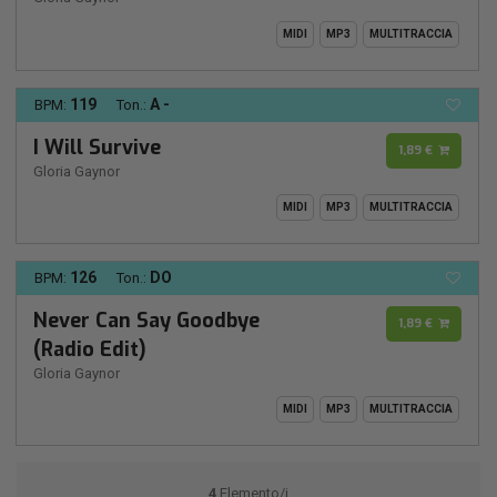
MIDI
MP3
MULTITRACCIA
119
A -
BPM:
Ton.:
I Will Survive
1,89 €
Gloria Gaynor
MIDI
MP3
MULTITRACCIA
126
DO
BPM:
Ton.:
Never Can Say Goodbye
1,89 €
(Radio Edit)
Gloria Gaynor
MIDI
MP3
MULTITRACCIA
4
Elemento/i