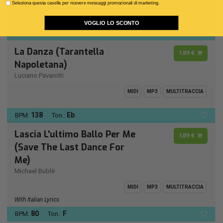
Seleziona questa casella per ricevere messaggi promozionali di marketing.
MIDI
MP3
MULTITRACCIA
VOGLIO LO SCONTO
138
A -
BPM:
Ton.:
La Danza (Tarantella
1,89 €
Napoletana)
Luciano Pavarotti
MIDI
MP3
MULTITRACCIA
138
Eb
BPM:
Ton.:
Lascia L'ultimo Ballo Per Me
1,89 €
(Save The Last Dance For
Me)
Michael Bublè
MIDI
MP3
MULTITRACCIA
With Italian Lyrics
80
F
BPM:
Ton.: