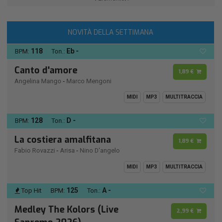
NOVITÀ DELLA SETTIMANA
118
Eb -
BPM:
Ton.:
Canto d'amore
1,89 €
Angelina Mango
-
Marco Mengoni
MIDI
MP3
MULTITRACCIA
128
D -
BPM:
Ton.:
La costiera amalfitana
1,89 €
Fabio Rovazzi
-
Arisa
-
Nino D'angelo
MIDI
MP3
MULTITRACCIA
125
A -
Top Hit
BPM:
Ton.:
Medley The Kolors (Live
2,99 €