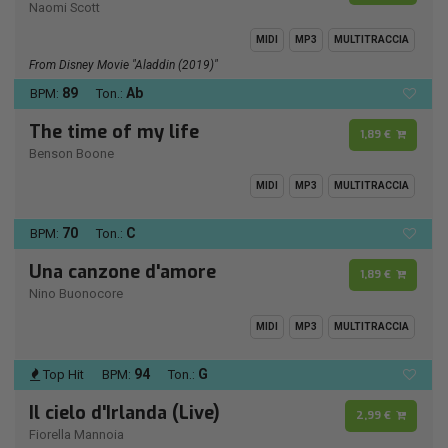
Naomi Scott
MIDI
MP3
MULTITRACCIA
From Disney Movie "Aladdin (2019)"
89
Ab
BPM:
Ton.:
The time of my life
1,89 €
Benson Boone
MIDI
MP3
MULTITRACCIA
70
C
BPM:
Ton.:
Una canzone d'amore
1,89 €
Nino Buonocore
MIDI
MP3
MULTITRACCIA
94
G
Top Hit
BPM:
Ton.:
Il cielo d'Irlanda (Live)
2,99 €
Fiorella Mannoia