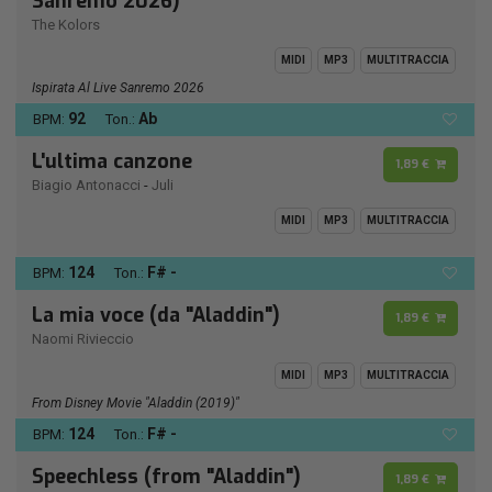
Sanremo 2026)
The Kolors
MIDI
MP3
MULTITRACCIA
Ispirata Al Live Sanremo 2026
92
Ab
BPM:
Ton.:
L'ultima canzone
1,89 €
Biagio Antonacci
-
Juli
MIDI
MP3
MULTITRACCIA
124
F# -
BPM:
Ton.:
La mia voce (da "Aladdin")
1,89 €
Naomi Rivieccio
MIDI
MP3
MULTITRACCIA
From Disney Movie "Aladdin (2019)"
124
F# -
BPM:
Ton.:
Speechless (from "Aladdin")
1,89 €