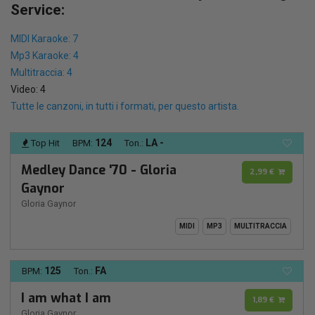
Service:
MIDI Karaoke: 7
Mp3 Karaoke: 4
Multitraccia: 4
Video: 4
Tutte le canzoni, in tutti i formati, per questo artista.
124
LA -
Top Hit
BPM:
Ton.:
Medley Dance '70 - Gloria
2,99 €
Gaynor
Gloria Gaynor
MIDI
MP3
MULTITRACCIA
125
FA
BPM:
Ton.:
I am what I am
1,89 €
Gloria Gaynor