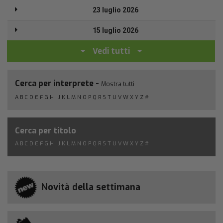
23 luglio 2026
15 luglio 2026
Vedi tutti
Cerca per interprete -
Mostra tutti
A
B
C
D
E
F
G
H
I
J
K
L
M
N
O
P
Q
R
S
T
U
V
W
X
Y
Z
#
Cerca per titolo
A
B
C
D
E
F
G
H
I
J
K
L
M
N
O
P
Q
R
S
T
U
V
W
X
Y
Z
#
Novità della settimana