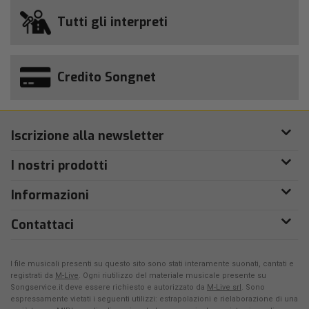
Tutti gli interpreti
Credito Songnet
Iscrizione alla newsletter
I nostri prodotti
Informazioni
Contattaci
I file musicali presenti su questo sito sono stati interamente suonati, cantati e
registrati da
M-Live
. Ogni riutilizzo del materiale musicale presente su
Songservice.it deve essere richiesto e autorizzato da
M-Live srl
. Sono
espressamente vietati i seguenti utilizzi: estrapolazioni e rielaborazione di una