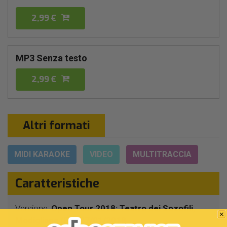
2,99 €
MP3 Senza testo
2,99 €
Altri formati
MIDI KARAOKE
VIDEO
MULTITRACCIA
Caratteristiche
Versione:
Open Tour 2018: Teatro dei Sozofili,
Modigliana (FC) 27/01/2018