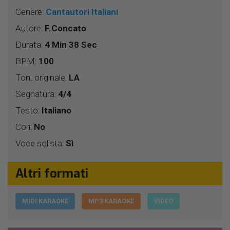
Genere:
Cantautori Italiani
Autore:
F.Concato
Durata:
4 Min 38 Sec
BPM:
100
Ton. originale:
LA
Segnatura:
4/4
Testo:
Italiano
Cori:
No
Voce solista:
Sì
Altri formati
MIDI KARAOKE
MP3 KARAOKE
VIDEO