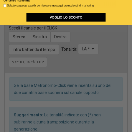
Consenso marketing
Voce guida maschile
Seleziona questa casella per ricevere messaggi promozionali di marketing.
VOGLIO LO SCONTO
Opzioni
Scegli il canale per il CLICK
Stereo
Sinistra
Destra
LA *
Tonalità:
Intro battendo il tempo
Var.:
0
Qualità:
TOP
Se la base Metronomo-Click viene inserita su uno dei
due canali la base suonerà sul canale opposto.
Suggerimento:
Le tonalità indicate con (*) non
subiranno alcuna transposizione durante la
generazione.