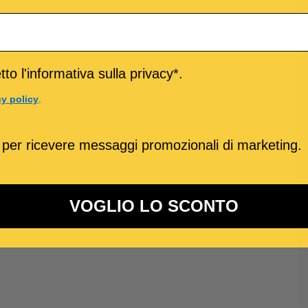
to l'informativa sulla privacy*.
cy policy
.
 per ricevere messaggi promozionali di marketing.
VOGLIO LO SCONTO