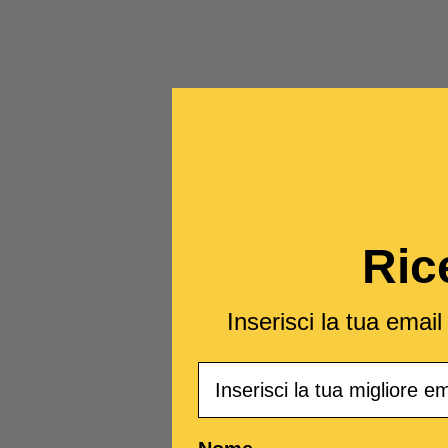
Ric
Inserisci la tua emai
Email