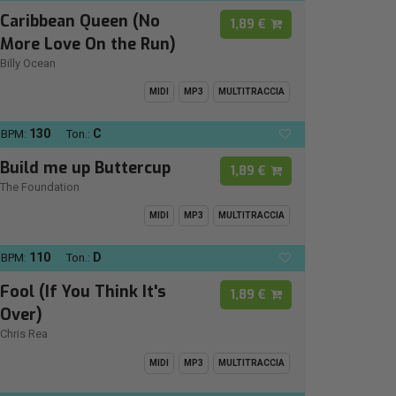
Caribbean Queen (No
1,89 €
More Love On the Run)
Billy Ocean
MIDI
MP3
MULTITRACCIA
130
C
BPM:
Ton.:
Build me up Buttercup
1,89 €
The Foundation
MIDI
MP3
MULTITRACCIA
110
D
BPM:
Ton.:
Fool (If You Think It's
1,89 €
Over)
Chris Rea
MIDI
MP3
MULTITRACCIA