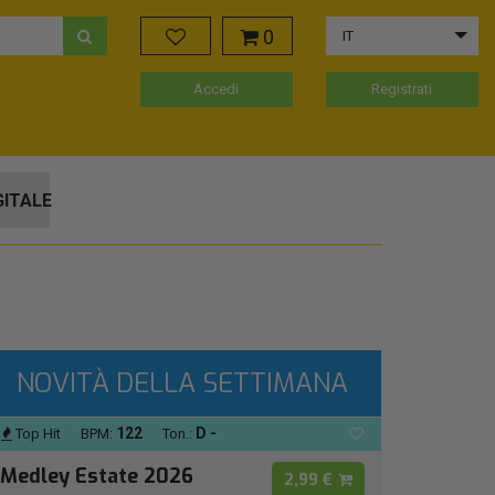
0
IT
Accedi
Registrati
GITALE
NOVITÀ DELLA SETTIMANA
122
D -
Top Hit
BPM:
Ton.:
Medley Estate 2026
2,99 €