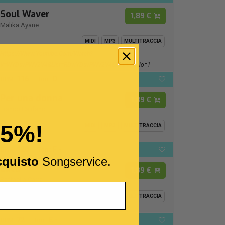
Soul Waver
1,89 €
Malika Ayane
MIDI
MP3
MULTITRACCIA
Https://www.youtube.com/watch?
V=wYDsvPWV2V4&list=RDwYDsvPWV2V4&start_radio=1
116
D
BPM:
Ton.:
Per una donna
1,89 €
Franco Califano
15%!
MIDI
MP3
MULTITRACCIA
120
F -
BPM:
Ton.:
cquisto
Songservice.
Luca
1,89 €
Raffaella Carrà
MIDI
MP3
MULTITRACCIA
72
E -
BPM:
Ton.: