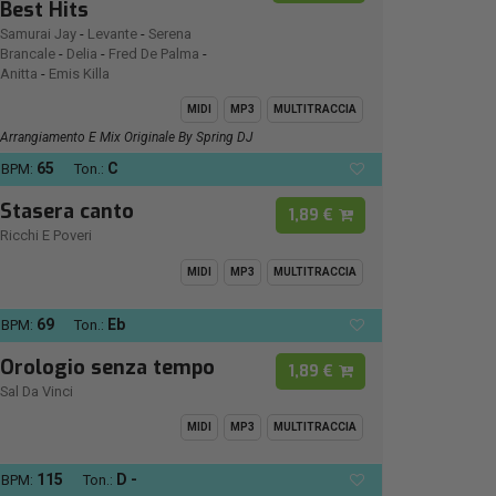
Best Hits
Samurai Jay
-
Levante
-
Serena
Brancale
-
Delia
-
Fred De Palma
-
Anitta
-
Emis Killa
MIDI
MP3
MULTITRACCIA
Arrangiamento E Mix Originale By Spring DJ
65
C
BPM:
Ton.:
Stasera canto
1,89 €
Ricchi E Poveri
MIDI
MP3
MULTITRACCIA
69
Eb
BPM:
Ton.:
Orologio senza tempo
1,89 €
Sal Da Vinci
MIDI
MP3
MULTITRACCIA
115
D -
BPM:
Ton.: