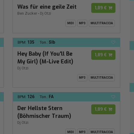
Was für eine geile Zeit
1,89 €
Ben Zucker
-
Dj Otzi
MIDI
MP3
MULTITRACCIA
135
SIb
BPM:
Ton.:
Hey Baby (If You'll Be
1,89 €
My Girl) (M-Live Edit)
Dj Otzi
MP3
MULTITRACCIA
126
FA
BPM:
Ton.:
Der Hellste Stern
1,89 €
(Böhmischer Traum)
Dj Otzi
MIDI
MP3
MULTITRACCIA