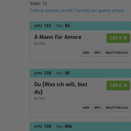
Video: 12
Tutte le canzoni, in tutti i formati, per questo artista.
122
Bb
BPM:
Ton.:
A Mann für Amore
1,89 €
Dj Otzi
MIDI
MP3
MULTITRACCIA
128
MI
BPM:
Ton.:
Du (Was ich will, bist
1,89 €
du)
Dj Otzi
MIDI
MP3
MULTITRACCIA
128
MIb
BPM:
Ton.: