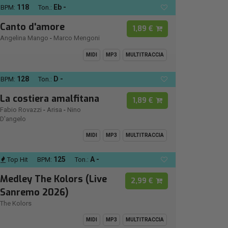
118
Eb -
BPM:
Ton.:
Canto d'amore
1,89 €
Angelina Mango
-
Marco Mengoni
MIDI
MP3
MULTITRACCIA
128
D -
BPM:
Ton.:
La costiera amalfitana
1,89 €
Fabio Rovazzi
-
Arisa
-
Nino
D'angelo
MIDI
MP3
MULTITRACCIA
125
A -
Top Hit
BPM:
Ton.:
Medley The Kolors (Live
2,99 €
Sanremo 2026)
The Kolors
MIDI
MP3
MULTITRACCIA