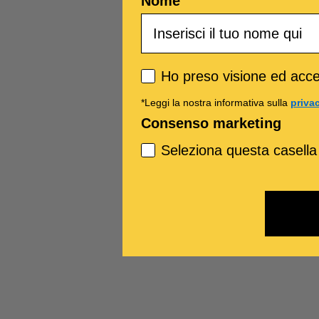
Nome
Privacy policy
Ho preso visione ed accet
*Leggi la nostra informativa sulla
priva
Consenso marketing
Seleziona questa casella