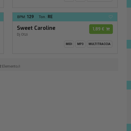
129
RE
BPM:
Ton.:
Sweet Caroline
1,89 €
Dj Otzi
MIDI
MP3
MULTITRACCIA
2
Elemento/i