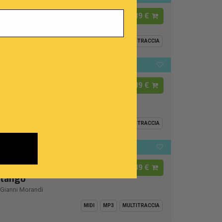
I Cento Passi
1,89 €
Modena City Ramblers
MIDI
MP3
MULTITRACCIA
126
D
BPM:
Ton.:
Un Uomo Venuto Da
1,89 €
Lontano
Amedeo Minghi
MIDI
MP3
MULTITRACCIA
112
B
BPM:
Ton.:
La regina dell'ultimo
1,89 €
tango
Gianni Morandi
MIDI
MP3
MULTITRACCIA