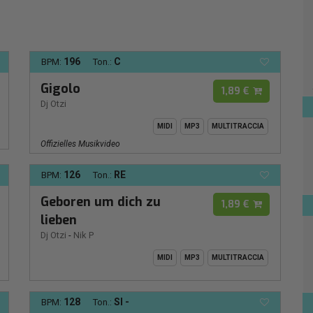
196
C
BPM:
Ton.:
Gigolo
1,89 €
Dj Otzi
MIDI
MP3
MULTITRACCIA
Offizielles Musikvideo
126
RE
BPM:
Ton.:
Geboren um dich zu
1,89 €
lieben
Dj Otzi
-
Nik P
MIDI
MP3
MULTITRACCIA
128
SI -
BPM:
Ton.: