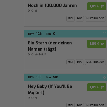
Noch in 100.000 Jahren
1,89 €
Dj Otzi
MIDI
MP3
MULTITRACCIA
126
C
BPM:
Ton.:
Ein Stern (der deinen
1,89 €
Namen trägt)
Dj Otzi
-
Nik P
MIDI
MP3
MULTITRACCIA
135
SIb
BPM:
Ton.:
Hey Baby (If You'll Be
1,89 €
My Girl)
Dj Otzi
MIDI
MP3
MULTITRACCIA