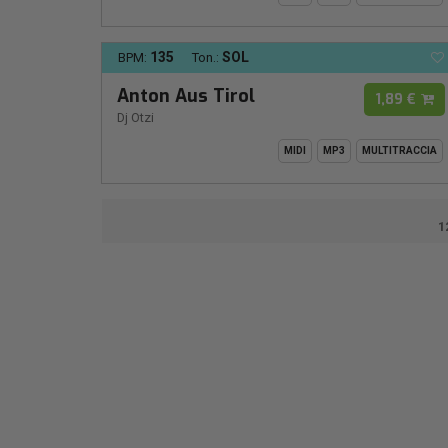
135
SOL
BPM:
Ton.:
Anton Aus Tirol
1,89 €
Dj Otzi
MIDI
MP3
MULTITRACCIA
1