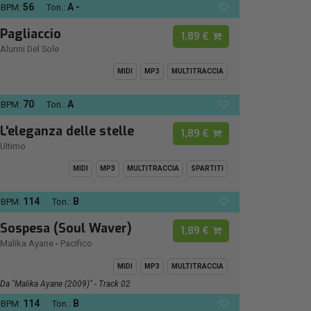
56
A -
BPM:
Ton.:
Pagliaccio
1,89 €
Alunni Del Sole
MIDI
MP3
MULTITRACCIA
70
A
BPM:
Ton.:
L'eleganza delle stelle
1,89 €
Ultimo
MIDI
MP3
MULTITRACCIA
SPARTITI
114
B
BPM:
Ton.:
Sospesa (Soul Waver)
1,89 €
Malika Ayane
-
Pacifico
MIDI
MP3
MULTITRACCIA
Da "Malika Ayane (2009)" - Track 02
114
B
BPM:
Ton.: