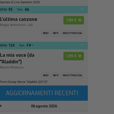
Ispirata Al Live Sanremo 2026
92
Ab
BPM:
Ton.:
L'ultima canzone
1,89 €
Biagio Antonacci
-
Juli
MIDI
MP3
MULTITRACCIA
124
F# -
BPM:
Ton.:
La mia voce (da
1,89 €
"Aladdin")
Naomi Rivieccio
MIDI
MP3
MULTITRACCIA
From Disney Movie "Aladdin (2019)"
AGGIORNAMENTI RECENTI
06 agosto 2026