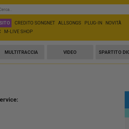
SITO
CREDITO SONGNET
ALLSONGS
PLUG-IN
NOVITÀ
C
M-LIVE SHOP
MULTITRACCIA
VIDEO
SPARTITO DI
ervice: