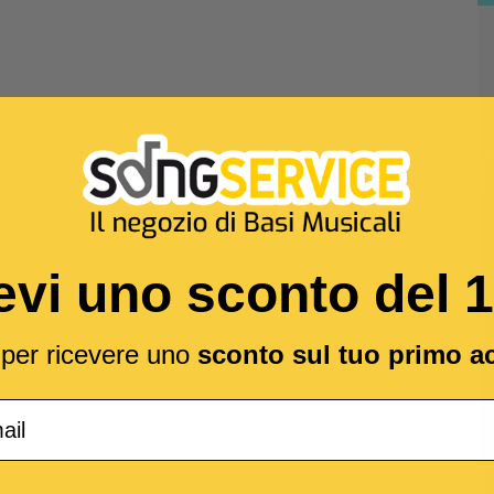
evi uno sconto del 
l per ricevere uno
sconto sul tuo primo a