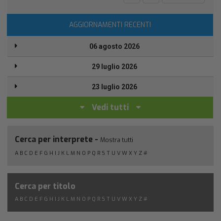
AGGIORNAMENTI RECENTI
06 agosto 2026
29 luglio 2026
23 luglio 2026
Vedi tutti
Cerca per interprete -
Mostra tutti
A
B
C
D
E
F
G
H
I
J
K
L
M
N
O
P
Q
R
S
T
U
V
W
X
Y
Z
#
Cerca per titolo
A
B
C
D
E
F
G
H
I
J
K
L
M
N
O
P
Q
R
S
T
U
V
W
X
Y
Z
#