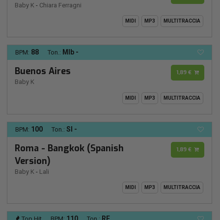
Baby K
-
Chiara Ferragni
MIDI
MP3
MULTITRACCIA
88
MIb -
BPM:
Ton.:
Buenos Aires
1,89 €
Baby K
MIDI
MP3
MULTITRACCIA
100
SI -
BPM:
Ton.:
Roma - Bangkok (Spanish
1,89 €
Version)
Baby K
-
Lali
MIDI
MP3
MULTITRACCIA
110
RE
Top Hit
BPM:
Ton.: