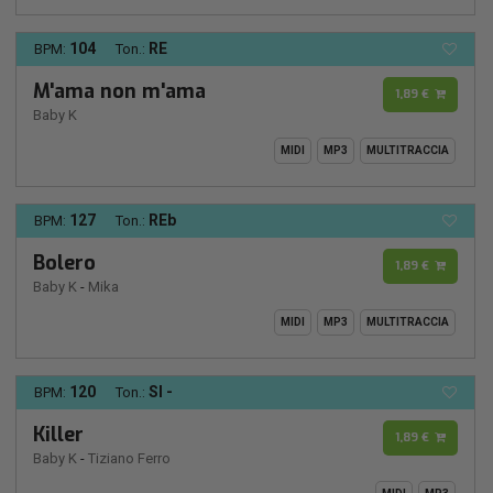
104
RE
BPM:
Ton.:
M'ama non m'ama
1,89 €
Baby K
MIDI
MP3
MULTITRACCIA
127
REb
BPM:
Ton.:
Bolero
1,89 €
Baby K
-
Mika
MIDI
MP3
MULTITRACCIA
120
SI -
BPM:
Ton.:
Killer
1,89 €
Baby K
-
Tiziano Ferro