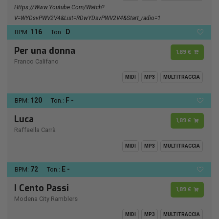
Https://www.youtube.com/watch?
V=wYDsvPWV2V4&list=RDwYDsvPWV2V4&start_radio=1
116
D
BPM:
Ton.:
Per una donna
1,89 €
Franco Califano
MIDI
MP3
MULTITRACCIA
120
F -
BPM:
Ton.:
Luca
1,89 €
Raffaella Carrà
MIDI
MP3
MULTITRACCIA
72
E -
BPM:
Ton.:
I Cento Passi
1,89 €
Modena City Ramblers
MIDI
MP3
MULTITRACCIA