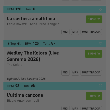
128
D -
BPM:
Ton.:
La costiera amalfitana
1,89 €
Fabio Rovazzi
-
Arisa
-
Nino D'angelo
MIDI
MP3
MULTITRACCIA
125
A -
Top Hit
BPM:
Ton.:
Medley The Kolors (Live
2,99 €
Sanremo 2026)
The Kolors
MIDI
MP3
MULTITRACCIA
Ispirata Al Live Sanremo 2026
92
Ab
BPM:
Ton.:
L'ultima canzone
1,89 €
Biagio Antonacci
-
Juli
MIDI
MP3
MULTITRACCIA