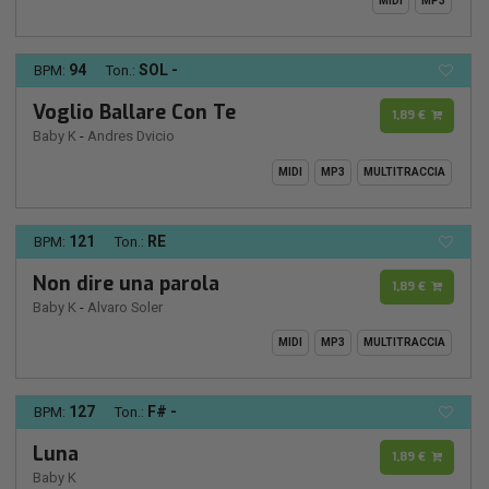
MIDI
MP3
94
SOL -
BPM:
Ton.:
Voglio Ballare Con Te
1,89 €
Baby K
-
Andres Dvicio
MIDI
MP3
MULTITRACCIA
121
RE
BPM:
Ton.:
Non dire una parola
1,89 €
Baby K
-
Alvaro Soler
MIDI
MP3
MULTITRACCIA
127
F# -
BPM:
Ton.:
Luna
1,89 €
Baby K