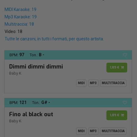
MIDI Karaoke: 19
Mp3 Karaoke: 19
Multitraccia: 18
Video: 18
Tutte le canzoni, in tutti i formati, per questo artista.
97
B -
BPM:
Ton.:
Dimmi dimmi dimmi
1,89 €
Baby K
MIDI
MP3
MULTITRACCIA
121
G# -
BPM:
Ton.:
Fino al black out
1,89 €
Baby K
MIDI
MP3
MULTITRACCIA