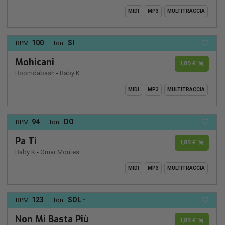
MIDI
MP3
MULTITRACCIA
100
SI
BPM:
Ton.:
Mohicani
1,89 €
Boomdabash
-
Baby K
MIDI
MP3
MULTITRACCIA
94
DO
BPM:
Ton.:
Pa Ti
1,89 €
Baby K
-
Omar Montes
MIDI
MP3
MULTITRACCIA
123
SOL -
BPM:
Ton.:
Non Mi Basta Più
1,89 €