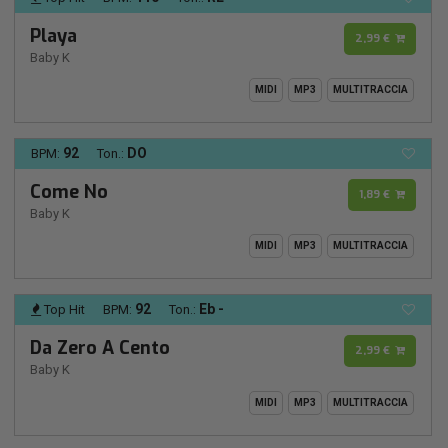
Playa
2,99 €
Baby K
MIDI
MP3
MULTITRACCIA
92
DO
BPM:
Ton.:
Come No
1,89 €
Baby K
MIDI
MP3
MULTITRACCIA
92
Eb -
Top Hit
BPM:
Ton.:
Da Zero A Cento
2,99 €
Baby K
MIDI
MP3
MULTITRACCIA