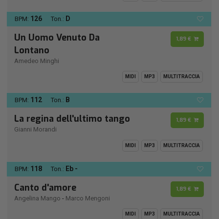
126
D
BPM:
Ton.:
Un Uomo Venuto Da
1,89 €
Lontano
Amedeo Minghi
MIDI
MP3
MULTITRACCIA
112
B
BPM:
Ton.:
La regina dell'ultimo tango
1,89 €
Gianni Morandi
MIDI
MP3
MULTITRACCIA
118
Eb -
BPM:
Ton.:
Canto d'amore
1,89 €
Angelina Mango
-
Marco Mengoni
MIDI
MP3
MULTITRACCIA