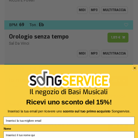
Ricchi E Poveri
MIDI
MP3
MULTITRACCIA
69
Eb
BPM:
Ton.:
Orologio senza tempo
1,89 €
Sal Da Vinci
MIDI
MP3
MULTITRACCIA
76
D -
BPM:
Ton.:
Io ritorno solo
1,89 €
Formula 3
MIDI
MP3
MULTITRACCIA
Ricevi uno sconto del 15%!
Remastering 1990
Inserisci la tua email per ricevere uno
sconto sul tuo primo acquisto
Songservice.
115
D -
BPM:
Ton.:
Email
Caribbean Queen (No More
1,89 €
Nome
Love On the Run)