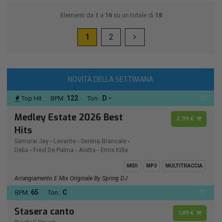
Elementi da
1
a
16
su un totale di
18
1
2
NOVITÀ DELLA SETTIMANA
122
D -
Top Hit
BPM:
Ton.:
Medley Estate 2026 Best
2,99 €
Hits
Samurai Jay
-
Levante
-
Serena Brancale
-
Delia
-
Fred De Palma
-
Anitta
-
Emis Killa
MIDI
MP3
MULTITRACCIA
Arrangiamento E Mix Originale By Spring DJ
65
C
BPM:
Ton.:
Stasera canto
1,89 €