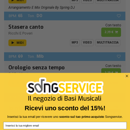
MIDI
MP3
VIDEO
MULTITRACCIA
Arrangiamento E Mix Originale By Spring DJ
65
DO
BPM:
Ton.:
Con testo
Stasera canto
2,19 €
Ricchi E Poveri
MIDI
MP3
VIDEO
MULTITRACCIA
69
MIb
BPM:
Ton.:
Con testo
Orologio senza tempo
2,19 €
Sal Da Vinci
MIDI
MP3
VIDEO
MULTITRACCIA
76
RE -
BPM:
Ton.:
Con testo
Ricevi uno sconto del 15%!
Io ritorno solo
2,19 €
Formula 3
Inserisci la tua email per ricevere uno
sconto sul tuo primo acquisto
Songservice.
Email
MIDI
MP3
VIDEO
MULTITRACCIA