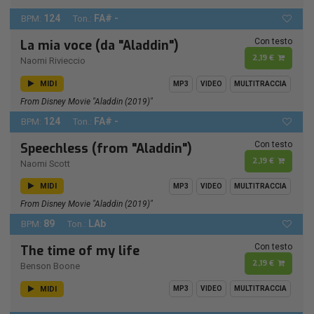
124
FA# -
BPM:
Ton.:
Con testo
La mia voce (da "Aladdin")
2,19 €
Naomi Rivieccio
MIDI
MP3
VIDEO
MULTITRACCIA
From Disney Movie "Aladdin (2019)"
124
FA# -
BPM:
Ton.:
Con testo
Speechless (from "Aladdin")
2,19 €
Naomi Scott
MIDI
MP3
VIDEO
MULTITRACCIA
From Disney Movie "Aladdin (2019)"
89
LAb
BPM:
Ton.:
Con testo
The time of my life
2,19 €
Benson Boone
MIDI
MP3
VIDEO
MULTITRACCIA