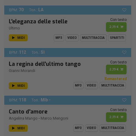
70
LA
BPM:
Ton.:
Con testo
L'eleganza delle stelle
2,19 €
Ultimo
MIDI
MP3
VIDEO
MULTITRACCIA
SPARTITI
112
SI
BPM:
Ton.:
Con testo
La regina dell'ultimo tango
2,19 €
Gianni Morandi
Remastered
MIDI
MP3
VIDEO
MULTITRACCIA
118
MIb -
BPM:
Ton.:
Con testo
Canto d'amore
2,19 €
Angelina Mango
-
Marco Mengoni
MIDI
MP3
VIDEO
MULTITRACCIA