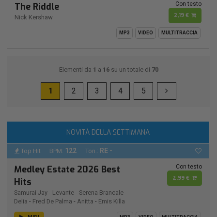
Con testo
The Riddle
2,19 €
Nick Kershaw
MP3
VIDEO
MULTITRACCIA
Elementi da
1
a
16
su un totale di
70
1
2
3
4
5
NOVITÀ DELLA SETTIMANA
122
RE -
Top Hit
BPM:
Ton.:
Con testo
Medley Estate 2026 Best
2,99 €
Hits
Samurai Jay
-
Levante
-
Serena Brancale
-
Delia
-
Fred De Palma
-
Anitta
-
Emis Killa