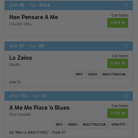
95
SOLb
BPM:
Ton.:
Con testo
Non Pensare A Me
2,19 €
Claudio Villa
67
MI
BPM:
Ton.:
Con testo
Lo Zaino
2,19 €
Stadio
MP3
VIDEO
MULTITRACCIA
Live Tv
116
SI -
BPM:
Ton.:
Con testo
A Me Me Piace 'o Blues
2,19 €
Pino Daniele
MP3
VIDEO
MULTITRACCIA
SPARTITI
Da "Nero A Metà (1980)" - Track 07