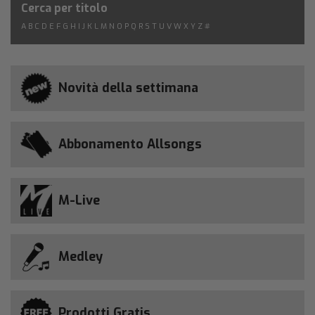
Cerca per titolo
A
B
C
D
E
F
G
H
I
J
K
L
M
N
O
P
Q
R
S
T
U
V
W
X
Y
Z
#
Novità della settimana
Abbonamento Allsongs
M-Live
Medley
Prodotti Gratis