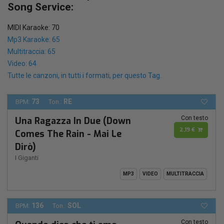
Song Service:
MIDI Karaoke: 70
Mp3 Karaoke: 65
Multitraccia: 65
Video: 64
Tutte le canzoni, in tutti i formati, per questo Tag.
73
RE
BPM:
Ton.:
Con testo
Una Ragazza In Due (Down
2,19 €
Comes The Rain - Mai Le
Dirò)
I Giganti
MP3
VIDEO
MULTITRACCIA
136
SOL
BPM:
Ton.:
Con testo