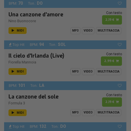
70
DO
BPM:
Ton.:
Con testo
Una canzone d'amore
2,19 €
Nino Buonocore
MIDI
MP3
VIDEO
MULTITRACCIA
94
SOL
Top Hit
BPM:
Ton.:
Con testo
Il cielo d'Irlanda (Live)
2,99 €
Fiorella Mannoia
MIDI
MP3
VIDEO
MULTITRACCIA
101
LA
BPM:
Ton.:
Con testo
La canzone del sole
2,19 €
Formula 3
MIDI
MP3
VIDEO
MULTITRACCIA
132
DO
Top Hit
BPM:
Ton.: