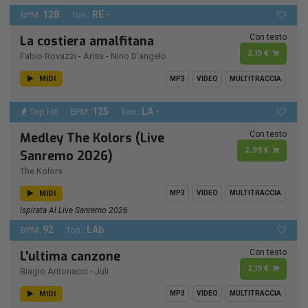
128
RE -
BPM:
Ton.:
Con testo
La costiera amalfitana
2,19 €
Fabio Rovazzi
-
Arisa
-
Nino D'angelo
MIDI
MP3
VIDEO
MULTITRACCIA
125
LA -
Top Hit
BPM:
Ton.:
Con testo
Medley The Kolors (Live
2,99 €
Sanremo 2026)
The Kolors
MIDI
MP3
VIDEO
MULTITRACCIA
Ispirata Al Live Sanremo 2026
92
LAb
BPM:
Ton.:
Con testo
L'ultima canzone
2,19 €
Biagio Antonacci
-
Juli
MIDI
MP3
VIDEO
MULTITRACCIA