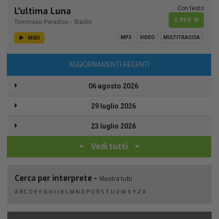
Con testo
L'ultima Luna
2,99 €
Tommaso Paradiso
-
Stadio
MIDI
MP3
VIDEO
MULTITRACCIA
AGGIORNAMENTI RECENTI
06 agosto 2026
29 luglio 2026
23 luglio 2026
Vedi tutti
Cerca per interprete -
Mostra tutti
A
B
C
D
E
F
G
H
I
J
K
L
M
N
O
P
Q
R
S
T
U
V
W
X
Y
Z
#