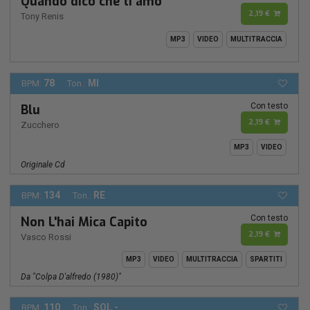
Quando dico che ti amo
2,19 €
Tony Renis
MP3
VIDEO
MULTITRACCIA
78
MI
BPM:
Ton.:
Con testo
Blu
2,19 €
Zucchero
MP3
VIDEO
Originale Cd
134
RE
BPM:
Ton.:
Con testo
Non L'hai Mica Capito
2,19 €
Vasco Rossi
MP3
VIDEO
MULTITRACCIA
SPARTITI
Da "colpa D'alfredo (1980)"
110
SOL -
BPM:
Ton.: