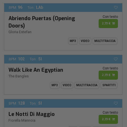
96
LAb
BPM:
Ton.:
Con testo
Abriendo Puertas (Opening
2,19 €
Doors)
Gloria Estefan
MP3
VIDEO
MULTITRACCIA
102
SI
BPM:
Ton.:
Con testo
Walk Like An Egyptian
2,19 €
The Bangles
MP3
VIDEO
MULTITRACCIA
SPARTITI
128
SI
BPM:
Ton.:
Con testo
Le Notti Di Maggio
2,19 €
Fiorella Mannoia