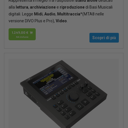
Rappresenta il meglio fra i dispositivi
stand alone
dedicati
alla
lettura
,
archiviazione
e
riproduzione
di Basi Musicali
digitali. Legge
Midi
,
Audio
,
Multitraccia
*(MTA8 nelle
versione DIVO Plus e Pro),
Video
.
1.249,00 €
IVA inclusa
Scopri di più