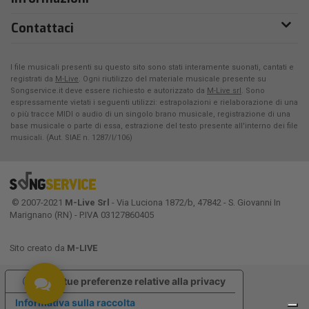
Contattaci
I file musicali presenti su questo sito sono stati interamente suonati, cantati e
registrati da
M-Live
. Ogni riutilizzo del materiale musicale presente su
Songservice.it deve essere richiesto e autorizzato da
M-Live srl
. Sono
espressamente vietati i seguenti utilizzi: estrapolazioni e rielaborazione di una
o più tracce MIDI o audio di un singolo brano musicale, registrazione di una
base musicale o parte di essa, estrazione del testo presente all'interno dei file
musicali. (Aut. SIAE n. 1287/I/106)
© 2007-2021
M-Live Srl
- Via Luciona 1872/b, 47842 - S. Giovanni In
Marignano (RN) - P.IVA 03127860405
Sito creato da
M-LIVE
Le tue preferenze relative alla privacy
Informativa sulla raccolta