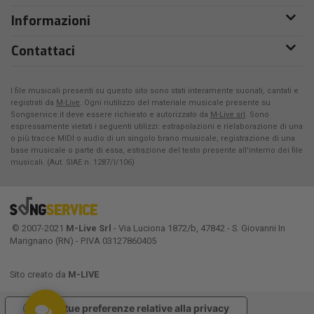
Informazioni
Contattaci
I file musicali presenti su questo sito sono stati interamente suonati, cantati e
registrati da
M-Live
. Ogni riutilizzo del materiale musicale presente su
Songservice.it deve essere richiesto e autorizzato da
M-Live srl
. Sono
espressamente vietati i seguenti utilizzi: estrapolazioni e rielaborazione di una
o più tracce MIDI o audio di un singolo brano musicale, registrazione di una
base musicale o parte di essa, estrazione del testo presente all'interno dei file
musicali. (Aut. SIAE n. 1287/I/106)
© 2007-2021
M-Live Srl
- Via Luciona 1872/b, 47842 - S. Giovanni In
Marignano (RN) - P.IVA 03127860405
Sito creato da
M-LIVE
Le tue preferenze relative alla privacy