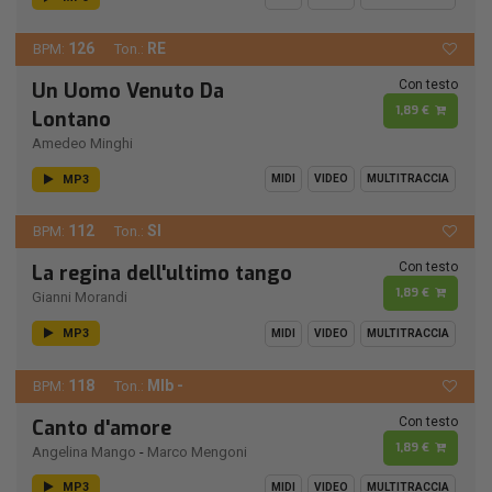
126
RE
BPM:
Ton.:
Con testo
Un Uomo Venuto Da
1,89 €
Lontano
Amedeo Minghi
MP3
MIDI
VIDEO
MULTITRACCIA
112
SI
BPM:
Ton.:
Con testo
La regina dell'ultimo tango
1,89 €
Gianni Morandi
MP3
MIDI
VIDEO
MULTITRACCIA
118
MIb -
BPM:
Ton.:
Con testo
Canto d'amore
1,89 €
Angelina Mango
-
Marco Mengoni
MP3
MIDI
VIDEO
MULTITRACCIA