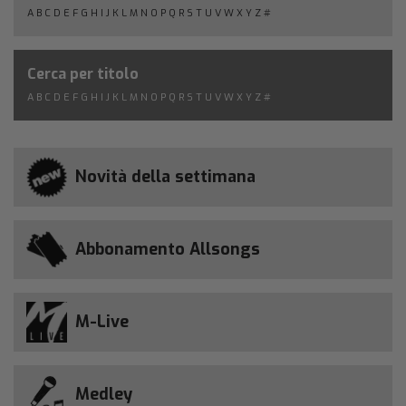
A
B
C
D
E
F
G
H
I
J
K
L
M
N
O
P
Q
R
S
T
U
V
W
X
Y
Z
#
Cerca per titolo
A
B
C
D
E
F
G
H
I
J
K
L
M
N
O
P
Q
R
S
T
U
V
W
X
Y
Z
#
Novità della settimana
Abbonamento Allsongs
M-Live
Medley