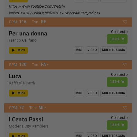
Https://www.youtube.com/watch?
V=wYDsvPWV2V4&list=RDwYDsvPWV2V4&start_radio=1
116
RE
BPM:
Ton.:
Con testo
Per una donna
1,89 €
Franco Califano
MP3
MIDI
VIDEO
MULTITRACCIA
120
FA -
BPM:
Ton.:
Con testo
Luca
1,89 €
Raffaella Carrà
MP3
MIDI
VIDEO
MULTITRACCIA
72
MI -
BPM:
Ton.:
Con testo
I Cento Passi
1,89 €
Modena City Ramblers
MP3
MIDI
VIDEO
MULTITRACCIA