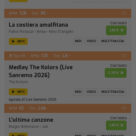
128
RE -
BPM:
Ton.:
Con testo
La costiera amalfitana
1,89 €
Fabio Rovazzi
-
Arisa
-
Nino D'angelo
MP3
MIDI
VIDEO
MULTITRACCIA
125
LA -
Top Hit
BPM:
Ton.:
Con testo
Medley The Kolors (Live
2,99 €
Sanremo 2026)
The Kolors
MP3
MIDI
VIDEO
MULTITRACCIA
Ispirata Al Live Sanremo 2026
92
LAb
BPM:
Ton.:
Con testo
L'ultima canzone
1,89 €
Biagio Antonacci
-
Juli