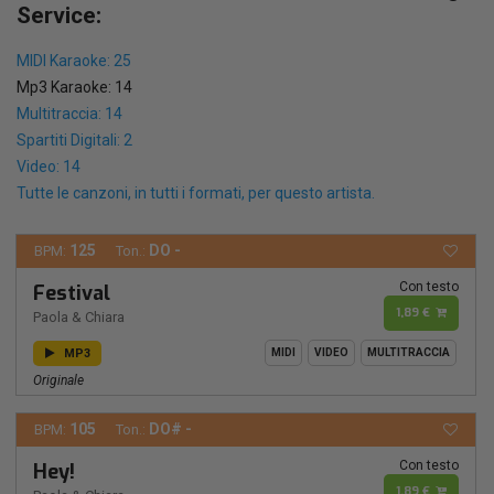
Service:
MIDI Karaoke: 25
Mp3 Karaoke: 14
Multitraccia: 14
Spartiti Digitali: 2
Video: 14
Tutte le canzoni, in tutti i formati, per questo artista.
125
DO -
BPM:
Ton.:
Con testo
Festival
1,89 €
Paola & Chiara
MP3
MIDI
VIDEO
MULTITRACCIA
Originale
105
DO# -
BPM:
Ton.:
Con testo
Hey!
1,89 €