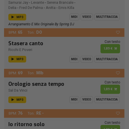
Samurai Jay
-
Levante
-
Serena Brancale
-
Delia
-
Fred De Palma
-
Anitta
-
Emis Killa
MP3
MIDI
VIDEO
MULTITRACCIA
Arrangiamento E Mix Originale By Spring DJ
65
DO
BPM:
Ton.:
Con testo
Stasera canto
1,89 €
Ricchi E Poveri
MP3
MIDI
VIDEO
MULTITRACCIA
69
MIb
BPM:
Ton.:
Con testo
Orologio senza tempo
1,89 €
Sal Da Vinci
MP3
MIDI
VIDEO
MULTITRACCIA
76
RE -
BPM:
Ton.:
Con testo
Io ritorno solo