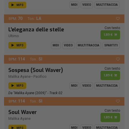
MP3
MIDI
VIDEO
MULTITRACCIA
70
LA
BPM:
Ton.:
Con testo
L'eleganza delle stelle
1,89 €
Ultimo
MP3
MIDI
VIDEO
MULTITRACCIA
SPARTITI
114
SI
BPM:
Ton.:
Con testo
Sospesa (Soul Waver)
1,89 €
Malika Ayane
-
Pacifico
MP3
MIDI
VIDEO
MULTITRACCIA
Da "Malika Ayane (2009)" - Track 02
114
SI
BPM:
Ton.:
Con testo
Soul Waver
1,89 €
Malika Ayane
MP3
MIDI
VIDEO
MULTITRACCIA