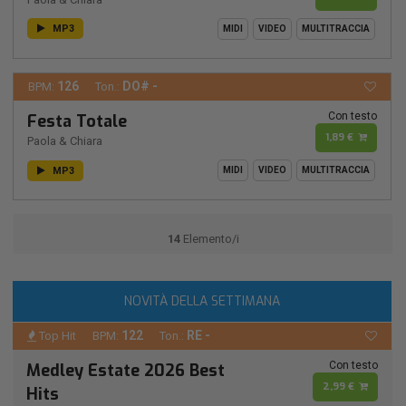
MP3
MIDI
VIDEO
MULTITRACCIA
126
DO# -
BPM:
Ton.:
Con testo
Festa Totale
1,89 €
Paola & Chiara
MP3
MIDI
VIDEO
MULTITRACCIA
14
Elemento/i
NOVITÀ DELLA SETTIMANA
122
RE -
Top Hit
BPM:
Ton.:
Con testo
Medley Estate 2026 Best
2,99 €
Hits