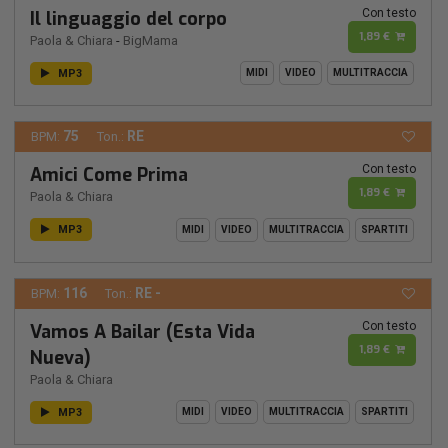
Con testo
Il linguaggio del corpo
1,89 €
Paola & Chiara
-
BigMama
MP3
MIDI
VIDEO
MULTITRACCIA
75
RE
BPM:
Ton.:
Con testo
Amici Come Prima
1,89 €
Paola & Chiara
MP3
MIDI
VIDEO
MULTITRACCIA
SPARTITI
116
RE -
BPM:
Ton.:
Con testo
Vamos A Bailar (Esta Vida
1,89 €
Nueva)
Paola & Chiara
MP3
MIDI
VIDEO
MULTITRACCIA
SPARTITI