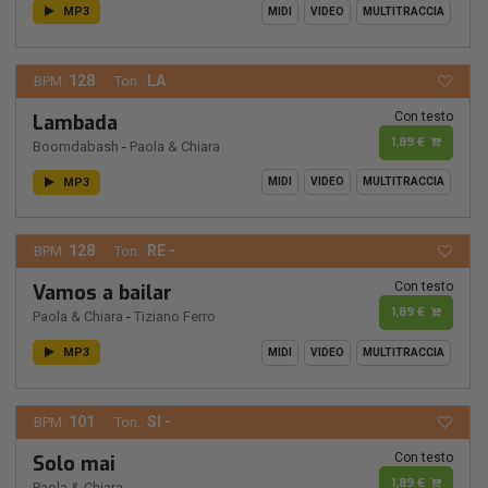
MP3
MIDI
VIDEO
MULTITRACCIA
128
LA
BPM:
Ton.:
Con testo
Lambada
1,89 €
Boomdabash
-
Paola & Chiara
MP3
MIDI
VIDEO
MULTITRACCIA
128
RE -
BPM:
Ton.:
Con testo
Vamos a bailar
1,89 €
Paola & Chiara
-
Tiziano Ferro
MP3
MIDI
VIDEO
MULTITRACCIA
101
SI -
BPM:
Ton.:
Con testo
Solo mai
1,89 €
Paola & Chiara