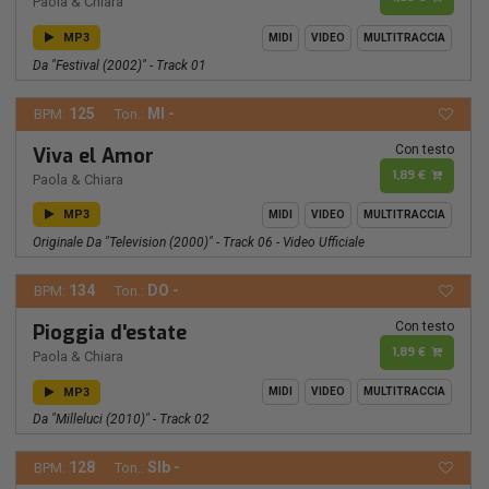
Paola & Chiara
MP3
MIDI
VIDEO
MULTITRACCIA
Da "Festival (2002)" - Track 01
125
MI -
BPM:
Ton.:
Con testo
Viva el Amor
1,89 €
Paola & Chiara
MP3
MIDI
VIDEO
MULTITRACCIA
Originale Da "Television (2000)" - Track 06 - Video Ufficiale
134
DO -
BPM:
Ton.:
Con testo
Pioggia d'estate
1,89 €
Paola & Chiara
MP3
MIDI
VIDEO
MULTITRACCIA
Da "Milleluci (2010)" - Track 02
128
SIb -
BPM:
Ton.: