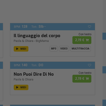
128
SIb -
BPM:
Ton.:
Con testo
Il linguaggio del corpo
2,19 €
Paola & Chiara
-
BigMama
MIDI
MP3
VIDEO
MULTITRACCIA
140
DO
BPM:
Ton.:
Con testo
Non Puoi Dire Di No
2,19 €
Paola & Chiara
MIDI