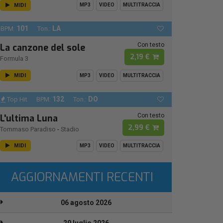
MIDI
MP3
VIDEO
MULTITRACCIA
101
LA
BPM:
Ton.:
Con testo
La canzone del sole
2,19 €
Formula 3
MIDI
MP3
VIDEO
MULTITRACCIA
132
DO
Top Hit
BPM:
Ton.:
Con testo
L'ultima Luna
2,99 €
Tommaso Paradiso
-
Stadio
MIDI
MP3
VIDEO
MULTITRACCIA
AGGIORNAMENTI RECENTI
06 agosto 2026
29 luglio 2026