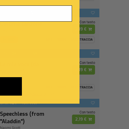
Ispirata Al Live Sanremo 2026
92
LAb
BPM:
Ton.:
Con testo
L'ultima canzone
2,19 €
Biagio Antonacci
-
Juli
MIDI
MP3
VIDEO
MULTITRACCIA
124
FA# -
BPM:
Ton.:
Con testo
La mia voce (da
2,19 €
"Aladdin")
Naomi Rivieccio
MIDI
MP3
VIDEO
MULTITRACCIA
From Disney Movie "Aladdin (2019)"
124
FA# -
BPM:
Ton.:
Con testo
Speechless (from
2,19 €
"Aladdin")
Naomi Scott