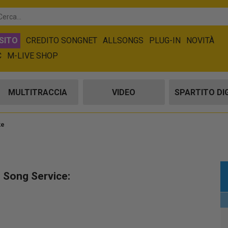
SITO
CREDITO SONGNET
ALLSONGS
PLUG-IN
NOVITÀ
C
M-LIVE SHOP
MULTITRACCIA
VIDEO
SPARTITO DI
ke
u Song Service: