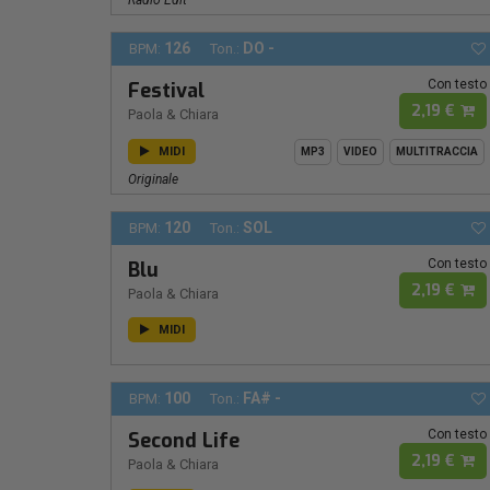
Radio Edit
126
DO -
BPM:
Ton.:
Con testo
Festival
2,19 €
Paola & Chiara
MIDI
MP3
VIDEO
MULTITRACCIA
Originale
120
SOL
BPM:
Ton.:
Con testo
Blu
2,19 €
Paola & Chiara
MIDI
100
FA# -
BPM:
Ton.:
Con testo
Second Life
2,19 €
Paola & Chiara