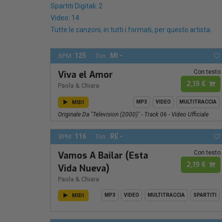
Spartiti Digitali: 2
Video: 14
Tutte le canzoni, in tutti i formati, per questo artista.
125
MI -
BPM:
Ton.:
Con testo
Viva el Amor
2,19 €
Paola & Chiara
MIDI
MP3
VIDEO
MULTITRACCIA
Originale Da "Television (2000)" - Track 06 - Video Ufficiale
116
RE -
BPM:
Ton.:
Con testo
Vamos A Bailar (Esta
2,19 €
Vida Nueva)
Paola & Chiara
MIDI
MP3
VIDEO
MULTITRACCIA
SPARTITI