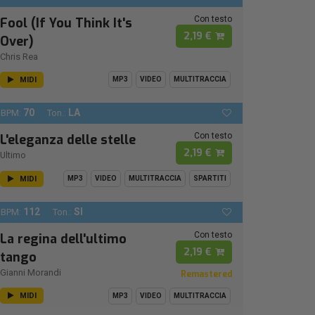
Con testo
Fool (If You Think It's
2,19 €
Over)
Chris Rea
MIDI
MP3
VIDEO
MULTITRACCIA
70
LA
BPM:
Ton.:
Con testo
L'eleganza delle stelle
2,19 €
Ultimo
MIDI
MP3
VIDEO
MULTITRACCIA
SPARTITI
112
SI
BPM:
Ton.:
Con testo
La regina dell'ultimo
2,19 €
tango
Gianni Morandi
Remastered
MIDI
MP3
VIDEO
MULTITRACCIA