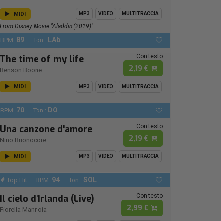
MIDI
MP3
VIDEO
MULTITRACCIA
From Disney Movie "Aladdin (2019)"
89
LAb
BPM:
Ton.:
Con testo
The time of my life
2,19 €
Benson Boone
MIDI
MP3
VIDEO
MULTITRACCIA
70
DO
BPM:
Ton.:
Con testo
Una canzone d'amore
2,19 €
Nino Buonocore
MIDI
MP3
VIDEO
MULTITRACCIA
94
SOL
Top Hit
BPM:
Ton.:
Con testo
Il cielo d'Irlanda (Live)
2,99 €
Fiorella Mannoia