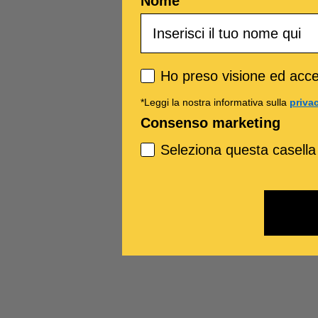
Nome
Privacy policy
Ho preso visione ed accet
*Leggi la nostra informativa sulla
priva
Consenso marketing
Seleziona questa casella