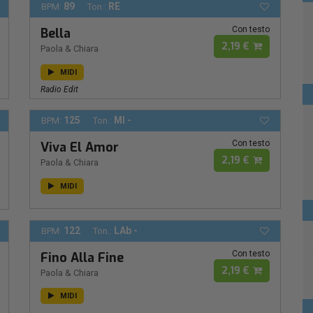
89
RE
BPM:
Ton.:
Con testo
Bella
2,19 €
Paola & Chiara
MIDI
Radio Edit
125
MI -
BPM:
Ton.:
Con testo
Viva El Amor
2,19 €
Paola & Chiara
MIDI
122
LAb -
BPM:
Ton.:
Con testo
Fino Alla Fine
2,19 €
Paola & Chiara
MIDI