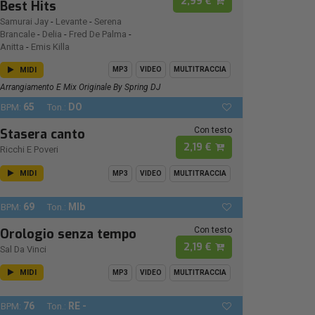
2,99 €
Best Hits
Samurai Jay
-
Levante
-
Serena
Brancale
-
Delia
-
Fred De Palma
-
Anitta
-
Emis Killa
MIDI
MP3
VIDEO
MULTITRACCIA
Arrangiamento E Mix Originale By Spring DJ
65
DO
BPM:
Ton.:
Con testo
Stasera canto
2,19 €
Ricchi E Poveri
MIDI
MP3
VIDEO
MULTITRACCIA
69
MIb
BPM:
Ton.:
Con testo
Orologio senza tempo
2,19 €
Sal Da Vinci
MIDI
MP3
VIDEO
MULTITRACCIA
76
RE -
BPM:
Ton.: