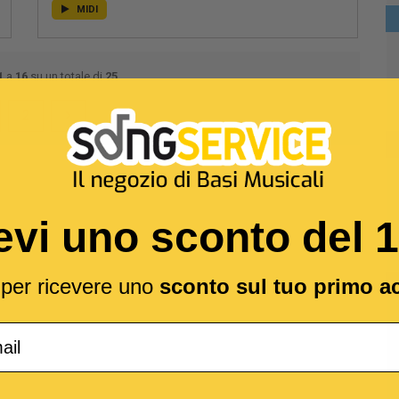
MIDI
1
a
16
su un totale di
25
2
evi uno sconto del 
l per ricevere uno
sconto sul tuo primo a