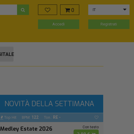
0
IT
Accedi
Registrati
GITALE
NOVITÀ DELLA SETTIMANA
122
RE -
Top Hit
BPM:
Ton.:
Con testo
Medley Estate 2026