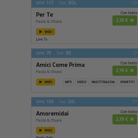
117
SOL
BPM:
Ton.:
Con testo
Per Te
2,19 €
Paola & Chiara
MIDI
Live Tv
75
RE
BPM:
Ton.:
Con testo
Amici Come Prima
2,19 €
Paola & Chiara
MIDI
MP3
VIDEO
MULTITRACCIA
SPARTITI
103
DO
BPM:
Ton.:
Con testo
Amoremidai
2,19 €
Paola & Chiara
MIDI