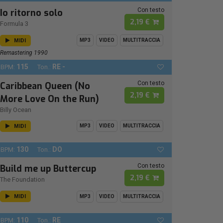
Con testo
Io ritorno solo
2,19 €
Formula 3
MIDI
MP3
VIDEO
MULTITRACCIA
Remastering 1990
115
RE -
BPM:
Ton.:
Con testo
Caribbean Queen (No
2,19 €
More Love On the Run)
Billy Ocean
MIDI
MP3
VIDEO
MULTITRACCIA
130
DO
BPM:
Ton.:
Con testo
Build me up Buttercup
2,19 €
The Foundation
MIDI
MP3
VIDEO
MULTITRACCIA
110
RE
BPM:
Ton.: