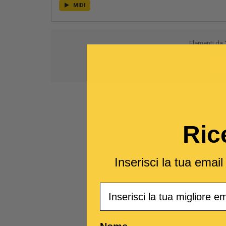
MIDI
Elementi da
1
Ric
Inserisci la tua emai
Email