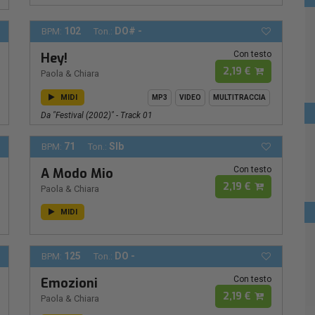
102
DO# -
BPM:
Ton.:
Con testo
Hey!
2,19 €
Paola & Chiara
MIDI
MP3
VIDEO
MULTITRACCIA
Da "Festival (2002)" - Track 01
71
SIb
BPM:
Ton.:
Con testo
A Modo Mio
2,19 €
Paola & Chiara
MIDI
125
DO -
BPM:
Ton.:
Con testo
Emozioni
2,19 €
Paola & Chiara