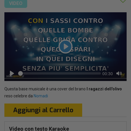
VIDEO
Play
Seek
Current
00:30
time
Play
Toggl
Mute
Questa base musicale è una cover del brano
I ragazzi dell'olivo
reso celebre da
Nomadi
Aggiungi al Carrello
Video con testo Karaoke