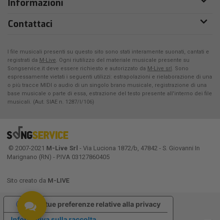
Informazioni
Contattaci
I file musicali presenti su questo sito sono stati interamente suonati, cantati e
registrati da
M-Live
. Ogni riutilizzo del materiale musicale presente su
Songservice.it deve essere richiesto e autorizzato da
M-Live srl
. Sono
espressamente vietati i seguenti utilizzi: estrapolazioni e rielaborazione di una
o più tracce MIDI o audio di un singolo brano musicale, registrazione di una
base musicale o parte di essa, estrazione del testo presente all'interno dei file
musicali. (Aut. SIAE n. 1287/I/106)
© 2007-2021
M-Live Srl
- Via Luciona 1872/b, 47842 - S. Giovanni In
Marignano (RN) - P.IVA 03127860405
Sito creato da
M-LIVE
Le tue preferenze relative alla privacy
Informativa sulla raccolta