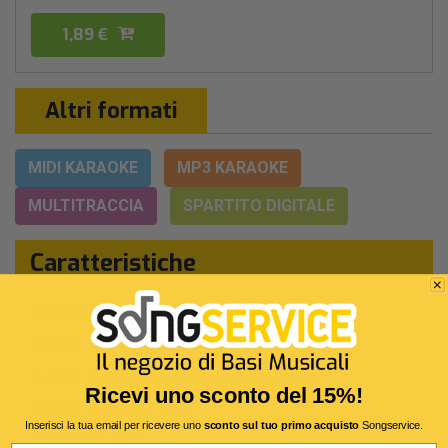
1,89 €
Altri formati
MIDI KARAOKE
MP3 KARAOKE
MULTITRACCIA
SPARTITO DIGITALE
Caratteristiche
Interprete Originale:
Nomadi
Genere:
Cantautori Italiani
Autore:
G.Carletti - O.Veroli - A.Daolio
Ricevi uno sconto del 15%!
Durata:
2 Min 43 Sec
Inserisci la tua email per ricevere uno
sconto sul tuo primo acquisto
Songservice.
Segnatura:
4/4
Email