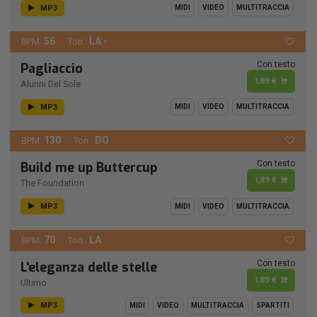
MP3
MIDI
VIDEO
MULTITRACCIA
56
LA -
BPM:
Ton.:
Con testo
Pagliaccio
1,89 €
Alunni Del Sole
MP3
MIDI
VIDEO
MULTITRACCIA
130
DO
BPM:
Ton.:
Con testo
Build me up Buttercup
1,89 €
The Foundation
MP3
MIDI
VIDEO
MULTITRACCIA
70
LA
BPM:
Ton.:
Con testo
L'eleganza delle stelle
1,89 €
Ultimo
MP3
MIDI
VIDEO
MULTITRACCIA
SPARTITI