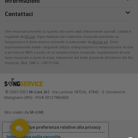
Informazioni
Contattaci
I file musicali presenti su questo sito sono stati interamente suonati, cantati e
registrati da
M-Live
. Ogni riutilizzo del materiale musicale presente su
Songservice.it deve essere richiesto e autorizzato da
M-Live srl
. Sono
espressamente vietati i seguenti utilizzi: estrapolazioni e rielaborazione di una
o più tracce MIDI o audio di un singolo brano musicale, registrazione di una
base musicale o parte di essa, estrazione del testo presente all'interno dei file
musicali. (Aut. SIAE n. 1287/I/106)
© 2007-2021
M-Live Srl
- Via Luciona 1872/b, 47842 - S. Giovanni In
Marignano (RN) - P.IVA 03127860405
Sito creato da
M-LIVE
Le tue preferenze relative alla privacy
Informativa sulla raccolta