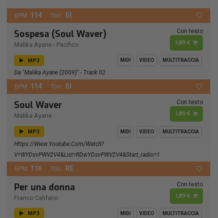
114
SI
BPM:
Ton.:
Con testo
Sospesa (Soul Waver)
1,89 €
Malika Ayane
-
Pacifico
MP3
MIDI
VIDEO
MULTITRACCIA
Da "Malika Ayane (2009)" - Track 02
114
SI
BPM:
Ton.:
Con testo
Soul Waver
1,89 €
Malika Ayane
MP3
MIDI
VIDEO
MULTITRACCIA
Https://www.youtube.com/watch?
V=wYDsvPWV2V4&list=RDwYDsvPWV2V4&start_radio=1
116
RE
BPM:
Ton.:
Con testo
Per una donna
1,89 €
Franco Califano
MP3
MIDI
VIDEO
MULTITRACCIA