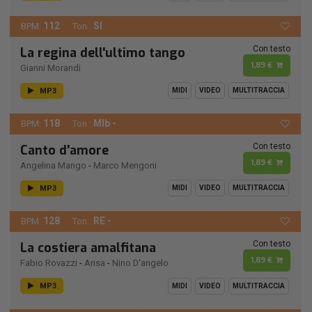
112
SI
BPM:
Ton.:
Con testo
La regina dell'ultimo tango
1,89 €
Gianni Morandi
MP3
MIDI
VIDEO
MULTITRACCIA
118
MIb -
BPM:
Ton.:
Con testo
Canto d'amore
1,89 €
Angelina Mango
-
Marco Mengoni
MP3
MIDI
VIDEO
MULTITRACCIA
128
RE -
BPM:
Ton.:
Con testo
La costiera amalfitana
1,89 €
Fabio Rovazzi
-
Arisa
-
Nino D'angelo
MP3
MIDI
VIDEO
MULTITRACCIA