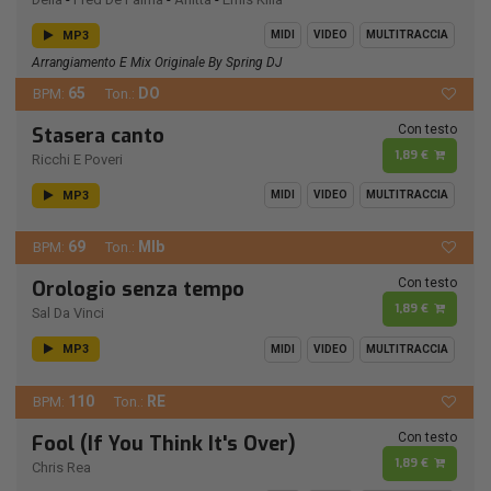
MP3
MIDI
VIDEO
MULTITRACCIA
Arrangiamento E Mix Originale By Spring DJ
65
DO
BPM:
Ton.:
Con testo
Stasera canto
1,89 €
Ricchi E Poveri
MP3
MIDI
VIDEO
MULTITRACCIA
69
MIb
BPM:
Ton.:
Con testo
Orologio senza tempo
1,89 €
Sal Da Vinci
MP3
MIDI
VIDEO
MULTITRACCIA
110
RE
BPM:
Ton.:
Con testo
Fool (If You Think It's Over)
1,89 €
Chris Rea