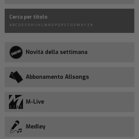
Cerca per titolo
A
B
C
D
E
F
G
H
I
J
K
L
M
N
O
P
Q
R
S
T
U
V
W
X
Y
Z
#
Novità della settimana
Abbonamento Allsongs
M-Live
Medley