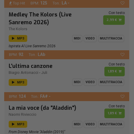
125
LA -
Top Hit
BPM:
Ton.:
Con testo
Medley The Kolors (Live
2,99 €
Sanremo 2026)
The Kolors
MP3
MIDI
VIDEO
MULTITRACCIA
Ispirata Al Live Sanremo 2026
92
LAb
BPM:
Ton.:
Con testo
L'ultima canzone
1,89 €
Biagio Antonacci
-
Juli
MP3
MIDI
VIDEO
MULTITRACCIA
124
FA# -
BPM:
Ton.:
Con testo
La mia voce (da "Aladdin")
1,89 €
Naomi Rivieccio
MP3
MIDI
VIDEO
MULTITRACCIA
From Disney Movie "Aladdin (2019)"