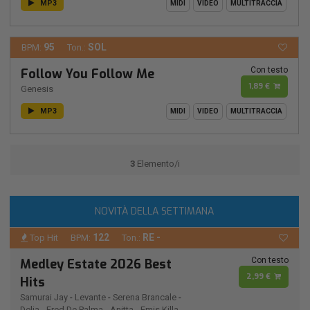
MP3
MIDI
VIDEO
MULTITRACCIA
95
SOL
BPM:
Ton.:
Con testo
Follow You Follow Me
1,89 €
Genesis
MP3
MIDI
VIDEO
MULTITRACCIA
3
Elemento/i
NOVITÀ DELLA SETTIMANA
122
RE -
Top Hit
BPM:
Ton.:
Con testo
Medley Estate 2026 Best
2,99 €
Hits
Samurai Jay
-
Levante
-
Serena Brancale
-
Delia
-
Fred De Palma
-
Anitta
-
Emis Killa