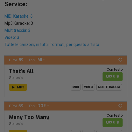
Service:
MIDI Karaoke: 6
Mp3 Karaoke: 3
Multitraccia: 3
Video: 3
Tutte le canzoni, in tutti i formati, per questo artista.
89
MI -
BPM:
Ton.:
Con testo
That's All
1,89 €
Genesis
MP3
MIDI
VIDEO
MULTITRACCIA
59
DO# -
BPM:
Ton.:
Con testo
Many Too Many
1,89 €
Genesis