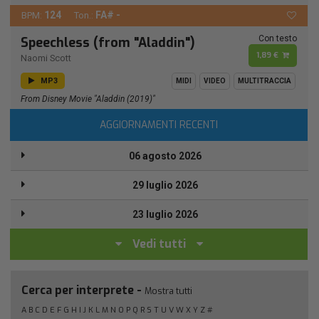
124
FA# -
BPM:
Ton.:
Con testo
Speechless (from "Aladdin")
1,89 €
Naomi Scott
MP3
MIDI
VIDEO
MULTITRACCIA
From Disney Movie "Aladdin (2019)"
AGGIORNAMENTI RECENTI
06 agosto 2026
29 luglio 2026
23 luglio 2026
Vedi tutti
Cerca per interprete -
Mostra tutti
A
B
C
D
E
F
G
H
I
J
K
L
M
N
O
P
Q
R
S
T
U
V
W
X
Y
Z
#