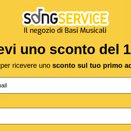
reso celebre da
Genesis
MP3 Senza testo
evi uno sconto del 
1,89 €
l per ricevere uno
sconto sul tuo primo a
(*
IA
o
M-Live
Medley