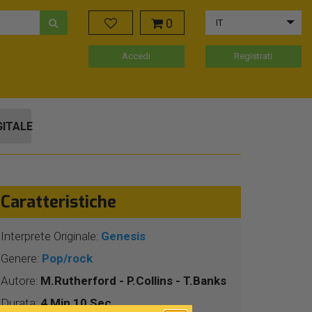
0
IT
Accedi
Registrati
GITALE
Caratteristiche
Interprete Originale:
Genesis
Genere:
Pop/rock
Autore:
M.Rutherford - P.Collins - T.Banks
Durata:
4 Min 10 Sec